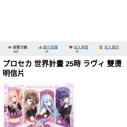
同人社團
工作委託
同人宣傳看板
繪圖藝廊
瀏覽次數
跟它說讚
加入喜愛
加入筆記
交流中心
+3
+3
187
攤位轉讓區
プロセカ 世界計畫 25時 ラヴィ 雙燙
會員功能選單
明信片
會員中心
註冊會員
登入