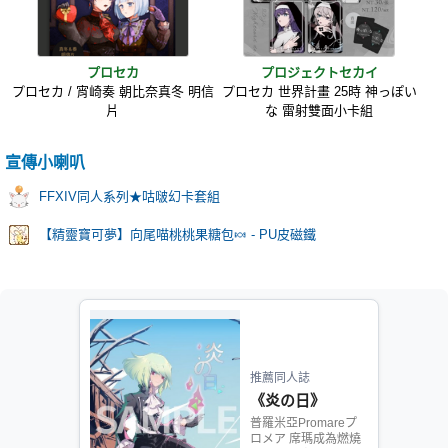
プロセカ
プロジェクトセカイ
プロセカ / 宵崎奏 朝比奈真冬 明信
プロセカ 世界計畫 25時 神っぽい
片
な 雷射雙面小卡組
宣傳小喇叭
FFXIV同人系列★咕啵幻卡套組
【精靈寶可夢】向尾喵桃桃果糖包🍬 - PU皮磁鐵
推薦同人誌
《炎の日》
普羅米亞Promareプ
ロメア 席瑪成為燃燒