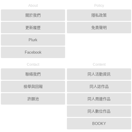
About
Policy
關於我們
隱私政策
更新履歷
免責聲明
Plurk
Facebook
Contact
Content
聯絡我們
同人活動資訊
檢舉與回報
同人誌作品
許願池
同人周邊作品
同人數位作品
BOOKY