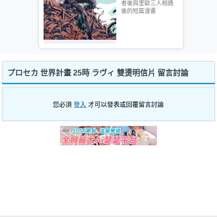
者後與里歐三人相遇
後的短篇漫畫
プロセカ 世界計畫 25時 ラヴィ 雙燙明信片 留言討論
您必須
登入
才可以發表或回覆留言討論