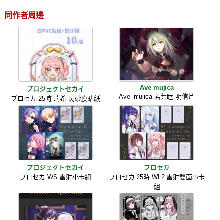
同作者周邊
Ave mujica
プロジェクトセカイ
Ave_mujica 若葉睦 明信片
プロセカ 25時 瑞希 閃砂膜貼紙
プロジェクトセカイ
プロセカ
プロセカ WS 雷射小卡組
プロセカ 25時 WL2 雷射雙面小卡
組