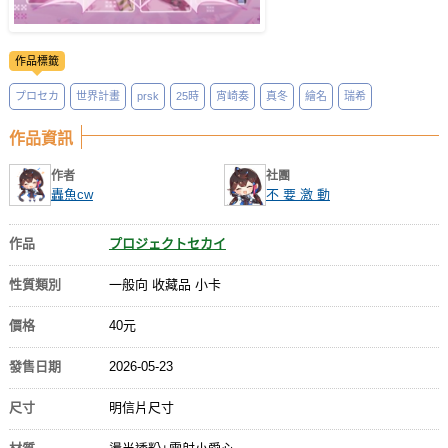
作品標籤
プロセカ
世界計畫
prsk
25時
宵崎奏
真冬
繪名
瑞希
作品資訊
作者
社團
轟魚cw
不 要 激 動
作品
プロジェクトセカイ
性質類別
一般向 收藏品 小卡
價格
40元
發售日期
2026-05-23
尺寸
明信片尺寸