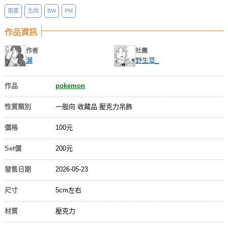
南廈
北尚
BW
PM
作品資訊
作者
社團
瀨
野生草_
作品
pokemon
性質類別
一般向 收藏品 壓克力吊飾
價格
100元
Set價
200元
發售日期
2026-05-23
尺寸
5cm左右
材質
壓克力