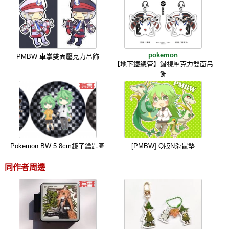
pokemon
PMBW 車掌雙面壓克力吊飾
【地下鐵總管】錯視壓克力雙面吊
飾
Pokemon BW 5.8cm鏡子鑰匙圈
[PMBW] Q版N滑鼠墊
同作者周邊