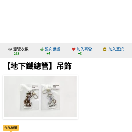
同人社團
工作委託
同人宣傳看板
繪圖藝廊
瀏覽次數
跟它說讚
加入喜愛
加入筆記
交流中心
+4
+2
278
攤位轉讓區
【地下鐵總管】吊飾
會員功能選單
會員中心
註冊會員
登入
作品標籤