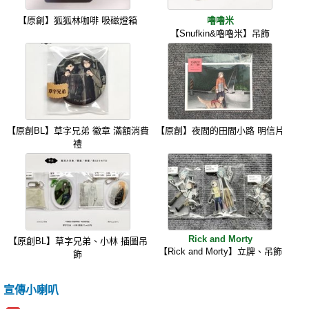
【原創】狐狐林咖啡 吸磁燈箱
嚕嚕米
【Snufkin&嚕嚕米】吊飾
【原創BL】草字兄弟 徽章 滿額消費
【原創】夜間的田間小路 明信片
禮
Rick and Morty
【原創BL】草字兄弟、小林 插圖吊
【Rick and Morty】立牌、吊飾
飾
宣傳小喇叭