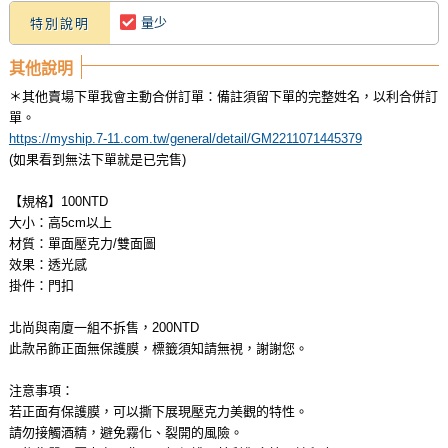
量少
特別說明
其他說明
＊其他賣場下單我會主動合併訂單：備註須留下單的完整姓名，以利合併訂
單。
https://myship.7-11.com.tw/general/detail/GM2211071445379
(如果看到無法下單就是已完售)
【規格】100NTD
大小：高5cm以上
材質：單面壓克力/雙面圖
效果：透光感
掛件：門扣
北尚與南廈一組不拆售，200NTD
此款吊飾正面無保護膜，標籤須知請無視，謝謝您。
注意事項：
若正面有保護膜，可以撕下展現壓克力美觀的特性。
請勿接觸酒精，避免霧化、裂開的風險。