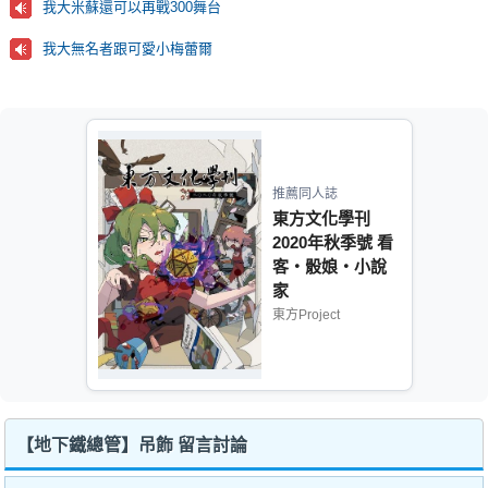
我大米蘇還可以再戰300舞台
我大無名者跟可愛小梅蕾爾
推薦同人誌
東方文化學刊
2020年秋季號 看
客‧骰娘‧小說
家
東方Project
【地下鐵總管】吊飾 留言討論