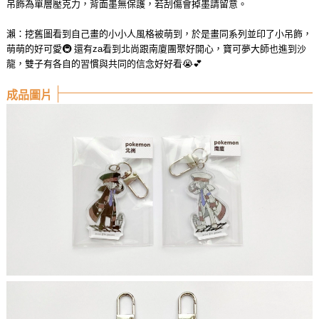
吊飾為單層壓克力，背面墨無保護，若刮傷會掉墨請留意。
瀨：挖舊圖看到自己畫的小小人風格被萌到，於是畫同系列並印了小吊飾，
萌萌的好可愛🚇 還有za看到北尚跟南廈團聚好開心，寶可夢大師也進到沙
龍，雙子有各自的習慣與共同的信念好好看😭💕
成品圖片