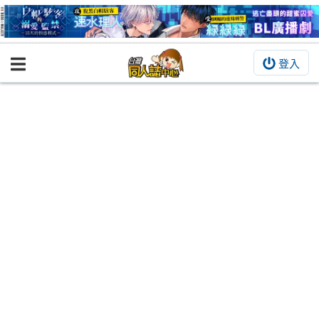
登入
BOOKY書集倉庫
同人作品
同人誌
同人周邊
同人數位作品
活動&消息
同人誌活動
最新消息
同人相關店家
宣傳&交流