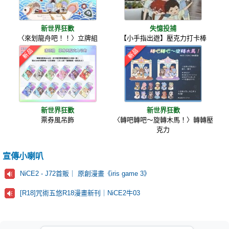
新世界狂歡
失憶投捕
〈來划龍舟吧！！〉立牌組
【小手指出遊】壓克力打卡棒
新世界狂歡
新世界狂歡
票券風吊飾
〈轉吧轉吧～旋轉木馬！〉轉轉壓
克力
宣傳小喇叭
NiCE2 - J72首販｜ 原創漫畫《iris game 3》
[R18]咒術五悠R18漫畫新刊｜NiCE2牛03