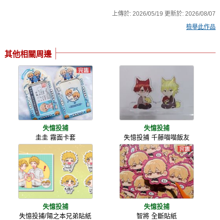
上傳於:
2026/05/19
更新於:
2026/08/07
檢舉此作品
其他相關周邊
失憶投捕
失憶投捕
圭圭 霧面卡套
失憶投捕 千藤喵喵飯友
失憶投捕
失憶投捕
失憶投捕/陽之本兄弟貼紙
智將 全斷貼紙