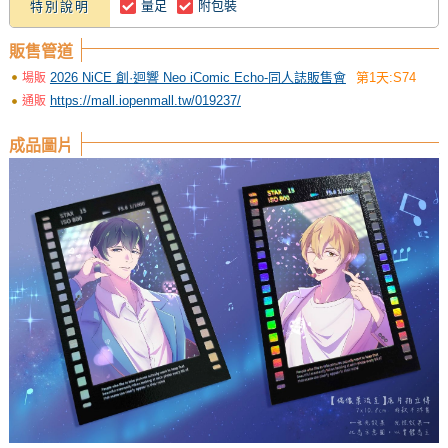
量足
附包裝
特別說明
販售管道
2026 NiCE 創·迴響 Neo iComic Echo-同人誌販售會
第1天:S74
場販
https://mall.iopenmall.tw/019237/
通販
成品圖片