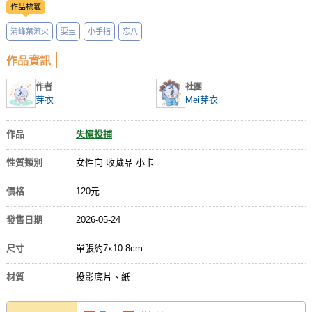
作品標籤
清峰葉流火
要圭
小手指
忘八
作品資訊
作者
社團
芽衣
Mei芽衣
作品
失憶投捕
性質類別
女性向 收藏品 小卡
價格
120元
發售日期
2026-05-24
尺寸
單張約7x10.8cm
材質
投影底片、紙