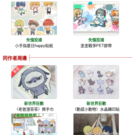
失憶投捕
失憶投捕
小手指夏日happy貼紙
塗塗戰爭PET膠帶
同作者周邊
新世界狂歡
新世界狂歡
〈老爸溼答答〉擦手巾
〈動感小動物〉水晶轉印貼