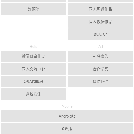
許願池
同人周邊作品
同人數位作品
BOOKY
Help
Ad
繪圖藝廊作品
刊登廣告
同人交流中心
合作提案
Q&A問與答
贊助我們
系統檢測
Mobile
Android版
iOS版