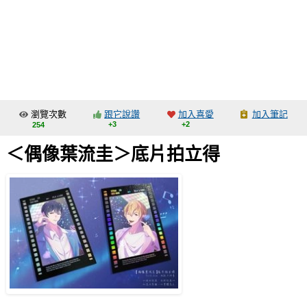
同人社團
工作委託
同人宣傳看板
繪圖藝廊
瀏覽次數
跟它說讚
加入喜愛
加入筆記
交流中心
+3
+2
254
攤位轉讓區
＜偶像葉流圭＞底片拍立得
會員功能選單
會員中心
註冊會員
登入