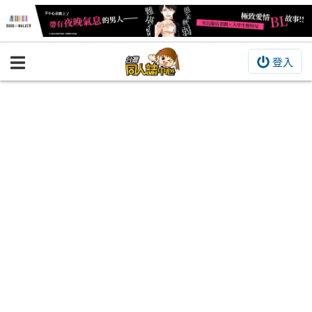
登入
BOOKY書集倉庫
同人作品
同人誌
同人周邊
同人數位作品
活動&消息
同人誌活動
最新消息
同人相關店家
宣傳&交流