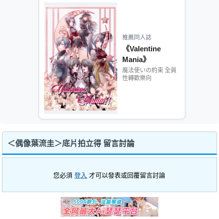
推薦同人誌
《Valentine
Mania》
魔法使いの約束 全員
性轉歡樂向
＜偶像葉流圭＞底片拍立得 留言討論
您必須
登入
才可以發表或回覆留言討論