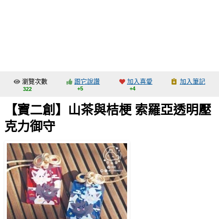
同人社團
工作委託
同人宣傳看板
繪圖藝廊
瀏覽次數
跟它說讚
加入喜愛
加入筆記
交流中心
+5
+4
322
攤位轉讓區
【寶二創】山茶與桔梗 索羅亞透明壓
會員功能選單
克力御守
會員中心
註冊會員
登入