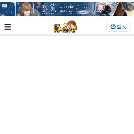
登入
BOOKY書集倉庫
同人作品
同人誌
同人周邊
同人數位作品
活動&消息
同人誌活動
最新消息
同人相關店家
宣傳&交流