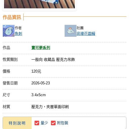
作品資訊
作者
社團
魚刺
底棲花園鰻
作品
寶可夢系列
性質類別
一般向 收藏品 壓克力吊飾
價格
120元
發售日期
2026-05-23
尺寸
3.4x5cm
材質
壓克力，夾層單面印刷
量少
附包裝
特別說明