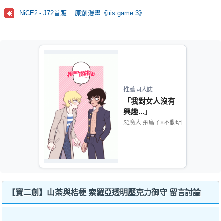
NiCE2 - J72首販｜ 原創漫畫《iris game 3》
推薦同人誌
「我對女人沒有
興趣...」
惡魔人 飛鳥了×不動明
【寶二創】山茶與桔梗 索羅亞透明壓克力御守 留言討論