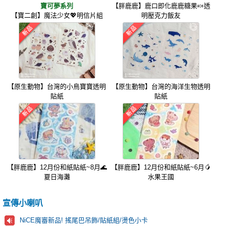
寶可夢系列
【胖鹿鹿】鹿口即化鹿鹿糖果🍬透
【寶二創】魔法少女💖明信片組
明壓克力飯友
【原生動物】台灣的小鳥寶寶透明
【原生動物】台灣的海洋生物透明
貼紙
貼紙
【胖鹿鹿】12月份和紙貼紙~8月🌊
【胖鹿鹿】12月份和紙貼紙~6月🥭
夏日海灘
水果王國
宣傳小喇叭
NiCE魔審新品! 搖尾巴吊飾/貼紙組/燙色小卡