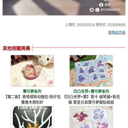
上傳於:
2026/05/19
更新於:
2026/08/08
檢舉此作品
其他相關周邊
寶可夢系列
凹凸世界+寶可夢系列
【寶二創】香噴噴狗勾麵包-狗仔包
【凹凸世界×寶】雷卡 倫琴貓×勒克
雙層木頭別針
貓 雷皇兄弟寶可夢擬貼紙組