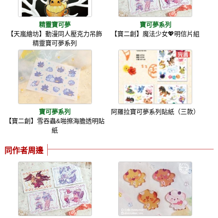
精靈寶可夢
寶可夢系列
【天嵐繪坊】動漫同人壓克力吊飾
【寶二創】魔法少女💖明信片組
精靈寶可夢系列
寶可夢系列
阿羅拉寶可夢系列貼紙（三款）
【寶二創】雪吞蟲&啪擦海膽透明貼
紙
同作者周邊