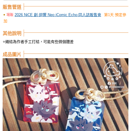
販售管道
2026 NiCE 創·迴響 Neo iComic Echo-同人誌販售會
第1天:預定參
場販
加
其他說明
⭐繩結為作者手工打結，可能有些微個體差
成品圖片