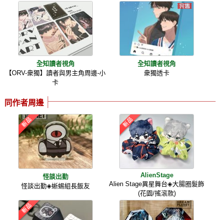
全知讀者視角
全知讀者視角
【ORV-衆獨】讀者與男主角周邊-小
衆獨透卡
卡
同作者周邊
AlienStage
怪談出勤
Alien Stage異星舞台◈大腸圈髮飾
怪談出勤◈蜥蜴組長飯友
(花園/搖滾款)