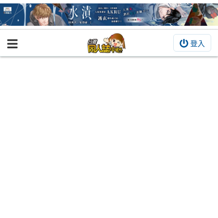
登入
BOOKY書集倉庫
同人作品
同人誌
同人周邊
同人數位作品
活動&消息
同人誌活動
最新消息
同人相關店家
宣傳&交流