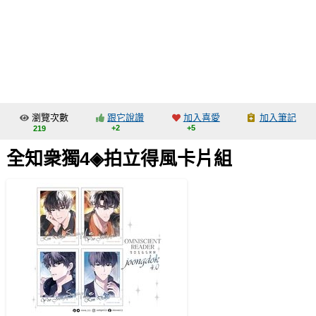
同人社團
工作委託
同人宣傳看板
繪圖藝廊
瀏覽次數
跟它說讚
加入喜愛
加入筆記
交流中心
+2
+5
219
攤位轉讓區
全知衆獨4◈拍立得風卡片組
會員功能選單
會員中心
註冊會員
登入