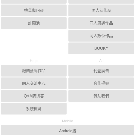
檢舉與回報
同人誌作品
許願池
同人周邊作品
同人數位作品
BOOKY
Help
Ad
繪圖藝廊作品
刊登廣告
同人交流中心
合作提案
Q&A問與答
贊助我們
系統檢測
Mobile
Android版