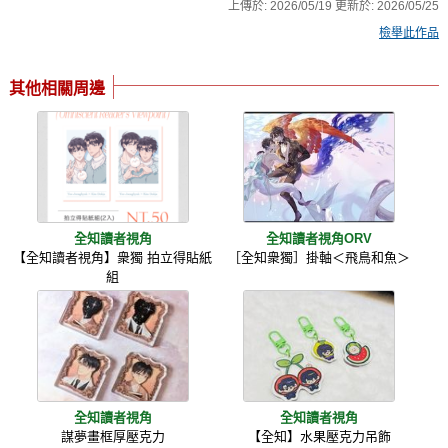
上傳於:
2026/05/19
更新於:
2026/05/25
檢舉此作品
其他相關周邊
全知讀者視角
全知讀者視角ORV
【全知讀者視角】衆獨 拍立得貼紙
［全知衆獨］掛軸＜飛鳥和魚＞
組
全知讀者視角
全知讀者視角
謀夢畫框厚壓克力
【全知】水果壓克力吊飾