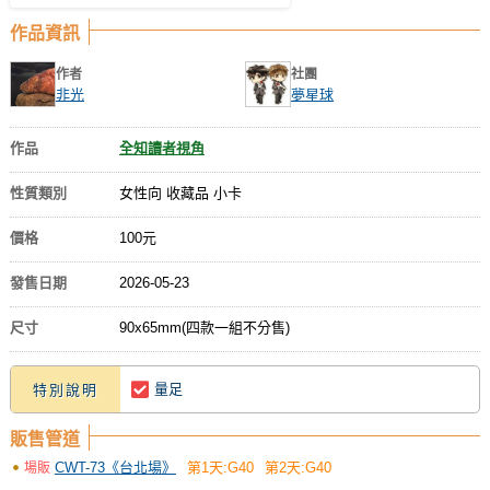
作品資訊
作者
社團
非光
夢星球
作品
全知讀者視角
性質類別
女性向 收藏品 小卡
價格
100元
發售日期
2026-05-23
尺寸
90x65mm(四款一組不分售)
量足
特別說明
販售管道
CWT-73《台北場》
第1天:G40
第2天:G40
場販