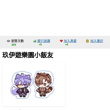
同人社團
工作委託
同人宣傳看板
繪圖藝廊
瀏覽次數
跟它說讚
加入喜愛
加入筆記
交流中心
+5
+4
203
攤位轉讓區
玖伊遊樂園小飯友
會員功能選單
會員中心
註冊會員
登入