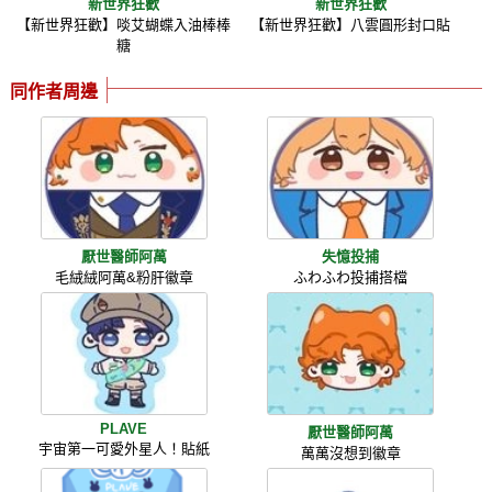
新世界狂歡
新世界狂歡
【新世界狂歡】啖艾蝴蝶入油棒棒
【新世界狂歡】八雲圓形封口貼
糖
同作者周邊
厭世醫師阿萬
失憶投捕
毛絨絨阿萬&粉肝徽章
ふわふわ投捕搭檔
PLAVE
厭世醫師阿萬
宇宙第一可愛外星人！貼紙
萬萬沒想到徽章