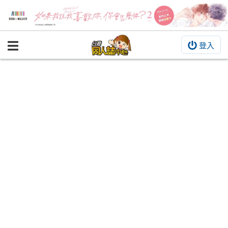
登入
BOOKY書集倉庫
同人作品
同人誌
同人周邊
同人數位作品
活動&消息
同人誌活動
最新消息
同人相關店家
宣傳&交流