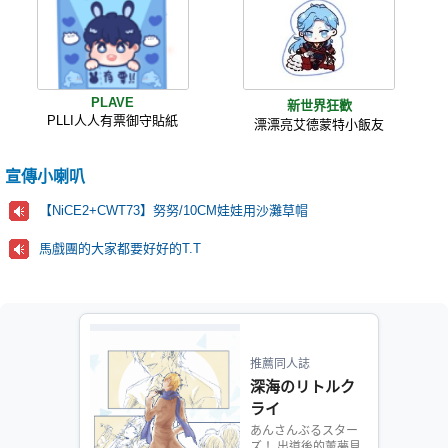
PLAVE
新世界狂歡
PLLI人人有票御守貼紙
漂漂亮艾德蒙特小飯友
宣傳小喇叭
【NiCE2+CWT73】努努/10CM娃娃用沙灘草帽
馬戲團的大家都要好好的T.T
推薦同人誌
深海のリトルク
ライ
あんさんぶるスター
ズ！ 出道後的薰夢見