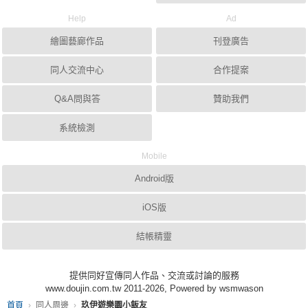
Help
Ad
繪圖藝廊作品
刊登廣告
同人交流中心
合作提案
Q&A問與答
贊助我們
系統檢測
Mobile
Android版
iOS版
結帳精靈
提供同好宣傳同人作品、交流或討論的服務
www.doujin.com.tw 2011-2026, Powered by wsmwason
首頁
同人周邊
玖伊遊樂園小飯友