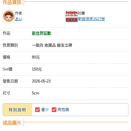
作品資訊
作者
社團
あい
聖彼得堡1527號
作品
新世界狂歡
性質類別
一般向 收藏品 飯友立牌
價格
80元
Set價
150元
發售日期
2026-05-23
尺寸
5cm
量少
附包裝
特別說明
成品圖片