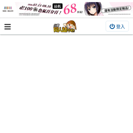
登入
BOOKY書集倉庫
同人作品
同人誌
同人周邊
同人數位作品
活動&消息
同人誌活動
最新消息
同人相關店家
宣傳&交流