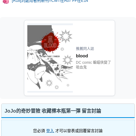
[R18]判處用者刑新刊!!CWT在A07 FF在E14
推薦同人誌
blood
DC comic 蝙蝠俠變了
吸血鬼
JoJo的奇妙冒險 收藏標本瓶第一彈 留言討論
您必須
登入
才可以發表或回覆留言討論