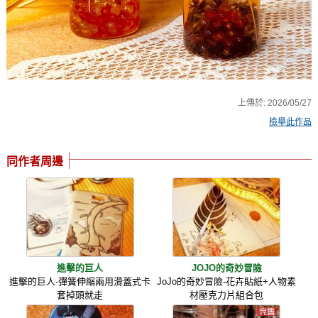
上傳於:
2026/05/27
檢舉此作品
同作者周邊
進擊的巨人
JOJO的奇妙冒險
進擊的巨人-彈簧伸縮兩用滑蓋式卡
JoJo的奇妙冒險-花卉貼紙+人物素
套掉頭就走
材壓克力片組合包