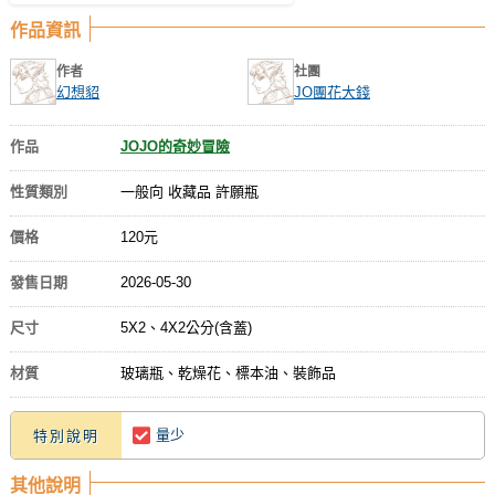
作品資訊
作者
社團
幻想貂
JO團花大錢
作品
JOJO的奇妙冒險
性質類別
一般向 收藏品 許願瓶
價格
120元
發售日期
2026-05-30
尺寸
5X2、4X2公分(含蓋)
材質
玻璃瓶、乾燥花、標本油、裝飾品
量少
特別說明
其他說明