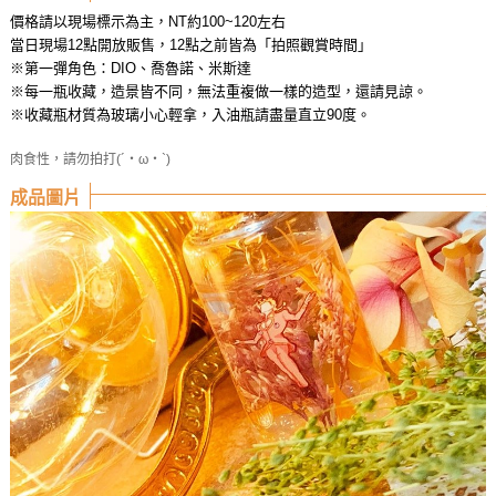
價格請以現場標示為主，NT約100~120左右
當日現場12點開放販售，12點之前皆為「拍照觀賞時間」
※第一彈角色：DIO、喬魯諾、米斯達
※每一瓶收藏，造景皆不同，無法重複做一樣的造型，還請見諒。
※收藏瓶材質為玻璃小心輕拿，入油瓶請盡量直立90度。
肉食性，請勿拍打(´・ω・`)
成品圖片