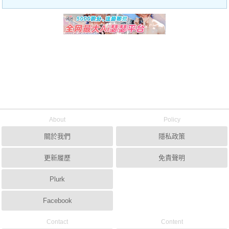
About
Policy
關於我們
隱私政策
更新履歷
免責聲明
Plurk
Facebook
Contact
Content