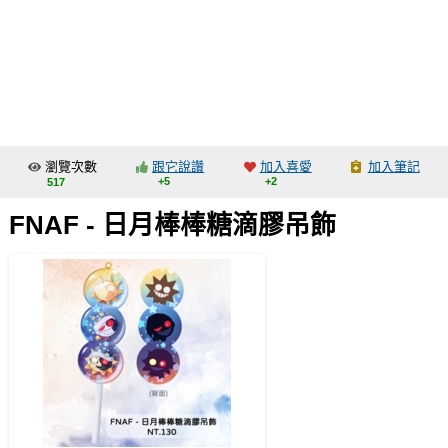
同人社團
工作委託
同人宣傳看板
繪圖藝廊
瀏覽次數
跟它說讚
加入喜愛
加入筆記
交流中心
+5
+2
517
攤位轉讓區
FNAF - 日月棒棒糖滴膠吊飾
會員功能選單
會員中心
註冊會員
登入