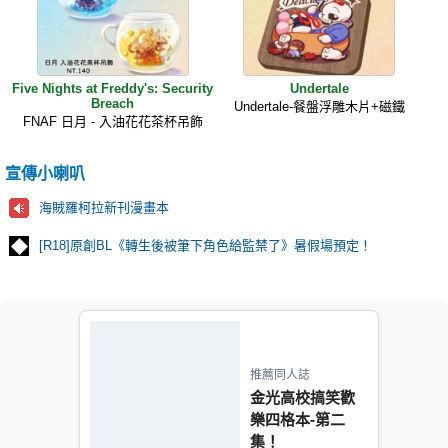
Five Nights at Freddy's: Security
Undertale
Breach
Undertale-餐盤浮雕木片+磁鐵
FNAF 日月 - 入油花花茶杯吊飾
宣傳小喇叭
海賊羅柯拉新刊漫畫本
[R18]原創BL《轉生後被筆下角色給監禁了》暑假場預定！
推薦同人誌
金光高校搞笑歡
樂四格本-第二
集！