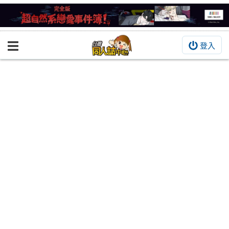
登入
BOOKY書集倉庫
同人作品
同人誌
同人周邊
同人數位作品
活動&消息
同人誌活動
最新消息
同人相關店家
宣傳&交流