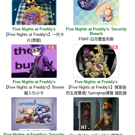
Five Nights at Freddy's
Five Nights at Freddy's: Security
Breach
【Five Nights at Freddy's】一代卡
FNAF-日月雙面吊飾
片(燙銀)
Five Nights at Freddy's
Five Nights at Freddy's
【Five Nights at Freddy's】Bonnie
【Five Nights at Freddy's】佛萊迪
擬人化小卡
的五夜驚魂/ Springtrap彈簧 鑰匙圈
Five Nights at Freddy's: Security