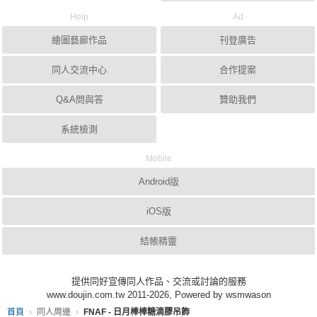
Help
Ad
繪圖藝廊作品
刊登廣告
同人交流中心
合作提案
Q&A問與答
贊助我們
系統檢測
Mobile
Android版
iOS版
結帳精靈
提供同好宣傳同人作品、交流或討論的服務
www.doujin.com.tw 2011-2026, Powered by wsmwason
首頁
同人周邊
FNAF - 日月棒棒糖滴膠吊飾