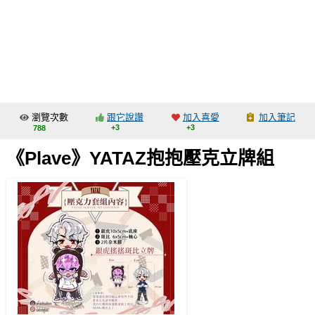
同人社團
工作委託
同人宣傳看板
繪圖藝廊
瀏覽次數
跟它說讚
加入喜愛
加入筆記
交流中心
+3
+3
788
攤位轉讓區
《Plave》YATAZ抱抱壓克立牌組
會員功能選單
會員中心
註冊會員
登入