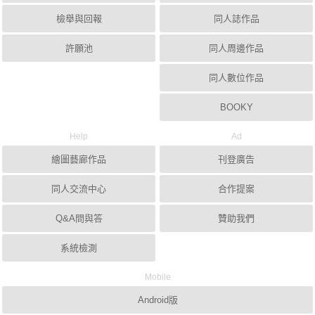
檢舉與回報
同人誌作品
許願池
同人周邊作品
同人數位作品
BOOKY
Help
Ad
繪圖藝廊作品
刊登廣告
同人交流中心
合作提案
Q&A問與答
贊助我們
系統檢測
Mobile
Android版