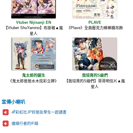
Vtuber Nijisanji EN
PLAVE
【Vtuber ShuYamino】布掛報▲嵐
《Plave》全員壓克力棒棒糖吊飾
星人
鬼太郎的誕生
我培育的S級們
《鬼太郎爸爸水木炫彩立牌》
【我培育的S級們】哥哥明信片▲嵐
星人
宣傳小喇叭
🌈彩虹社JP好朋友學生一起讀書
邊緣行者的IF線