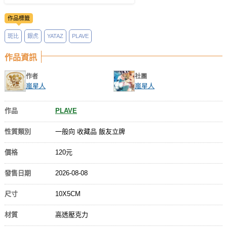
作品標籤
斑比
銀虎
YATAZ
PLAVE
作品資訊
作者
社團
嵐星人
嵐星人
作品
PLAVE
性質類別
一般向 收藏品 飯友立牌
價格
120元
發售日期
2026-08-08
尺寸
10X5CM
材質
高透壓克力