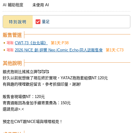
AI 輔助程度
未使用 AI
量足
特別說明
販售管道
CWT-73《台北場》
第1天:P38
場販
2026 NiCE 創·迴響 Neo iComic Echo-同人誌販售會
第1天:C73
場販
其他說明
銀虎抱斑比搖搖立牌🥰🥰🥰
好久以前就想做了現在終於實現，YATAZ抱抱套組價NT:120元
有興趣的噗哩歡迎留言，參考抓個印量，謝謝!
販售會現場價NT：120元
寄賣通販因為會加手續寄賣費為：150元
還請見諒>.<
預定在CWT跟NICE場與噗哩相見！