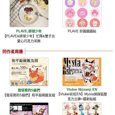
PLAVE,排球少年
PLAVE 好圓圓圓貼
【PLAVE&排球少年】忙隊&雙子北
愛心巧克力吊飾
同作者周邊
Vtuber Nijisanji EN
我培育的S級們
【Vtuber彩虹EN】Mysta偵探狐壓
【我培育的S級們】和平敲碗飯友組
克力立牌+鐳射貼紙