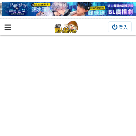
登入
BOOKY書集倉庫
同人作品
同人誌
同人周邊
同人數位作品
活動&消息
同人誌活動
最新消息
同人相關店家
宣傳&交流