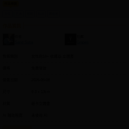
作品標籤
同人社團
少年
正太
原創
R18
體格差
工作委託
作品資訊
同人宣傳看板
作者
社團
繪圖藝廊
Sand Suna
Ġrapes
交流中心
性質類別
女性向18+ 收藏品 立體書
攤位轉讓區
價格
免費發放
會員功能選單
發售日期
2026-08-08
會員中心
註冊會員
尺寸
9.3 x 13cm
登入
材質
紙卡立體書
AI 輔助程度
未使用 AI