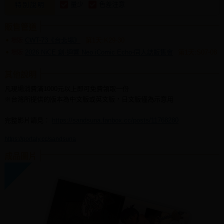
量少
色差注意
特別說明
販售管道
CWT-73《台北場》
第1天:K29-30
場販
2026 NiCE 創·迴響 Neo iComic Echo-同人誌販售會
第1天:S07-08
場販
其他說明
凡現場消費滿1000元以上即可免費領取一份
※台灣所提供的版本為中文版或英文版，日文版僅為示意用
完整影片請見：
https://sandsuna.fanbox.cc/posts/11768280
https://portaly.cc/sandsuna
成品圖片