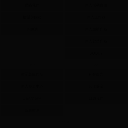
聯絡我們
同人活動資訊
檢舉與回報
同人誌作品
許願池
同人周邊作品
同人數位作品
BOOKY
Help
Ad
繪圖藝廊作品
刊登廣告
同人交流中心
合作提案
Q&A問與答
贊助我們
系統檢測
Mobile