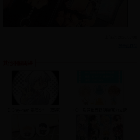
上傳於:
2026/07/08
檢舉此作品
其他相關周邊
D.Gray-man 驅魔少年（亞連）
HQ－及菅單面透明壓克力立牌