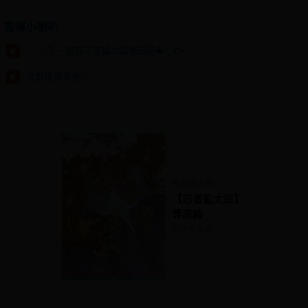
宣傳小喇叭
𓂃 ࣪˖ ִֶָ⏱️ 一起在不思議の国遊玩吧🐇་༘࿐
文藝復興萬歲!!!
推薦同人誌
【忍者亂太郎】
等高線
忍者亂太郎