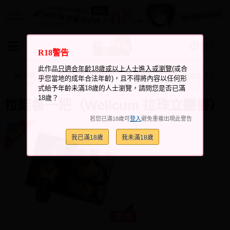
登入
R18警告
BOOKY書集倉庫
此作品
只適合年齡18歲或以上人士進入或瀏覽
(或合
同人作品
瀏覽次數
跟它說讚
加入喜愛
加入筆記
乎您當地的成年合法年齡)，且不得將內容以任何形
+4
+3
113
式給予年齡未滿18歲的人士瀏覽，請問您是否已滿
同人誌
18歲？
拉諾魯一把（Wellcum 拉珠立體書）
同人周邊
若您已滿18歲可
登入
避免重複出現此警告
同人數位作品
我已滿18歲
我未滿18歲
活動&消息
同人誌活動
最新消息
同人相關店家
宣傳&交流