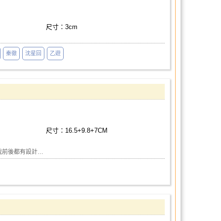
尺寸：3cm
秦徹
沈星回
乙遊
尺寸：16.5+9.8+7CM
我前後都有設計…