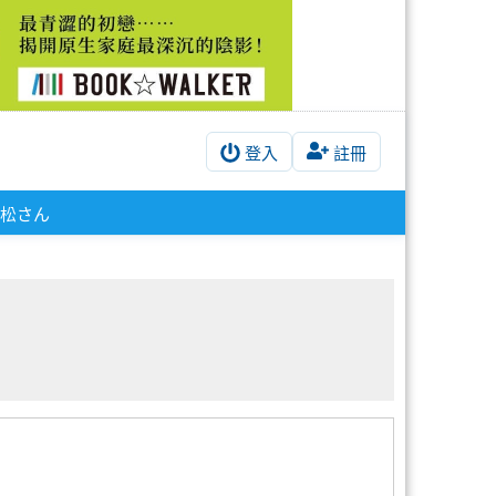
登入
註冊
松さん