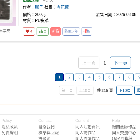
車票夾
作者：
咪子
社團：
雪花糖
價格：200元
發售日期：2026-08-08
材質：PU皮革
 車票夾
4
2
新品
防風少年
櫻
遙
上一頁
1
下一頁
1
2
3
4
5
6
7
8
第一頁
上10頁
共 215 頁
下10頁
Policy
Contact
Content
Help
隱私政策
聯絡我們
同人活動資訊
繪圖藝廊作品
免責聲明
檢舉與回報
同人誌作品
同人交流中心
許願池
同人周邊作品
Q&A問與答