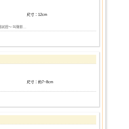
尺寸：12cm
場試捏～ 叫聲影…
尺寸：約7~8cm