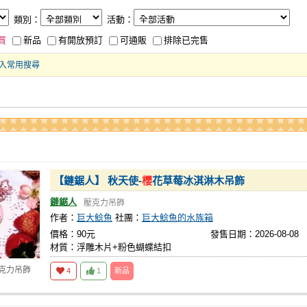
類別：
活動：
買
新品
有開放預訂
可通販
排除已完售
入常用搜尋
【鏈鋸人】 秋天使-
櫻
花草莓冰淇淋木吊飾
鏈鋸人
壓克力吊飾
作者：
巨大鯰魚
社團：
巨大鯰魚的水族箱
價格：90元
發售日期：2026-08-08
材質：浮雕木片+粉色蝴蝶結扣
壓克力吊飾
4
1
新品