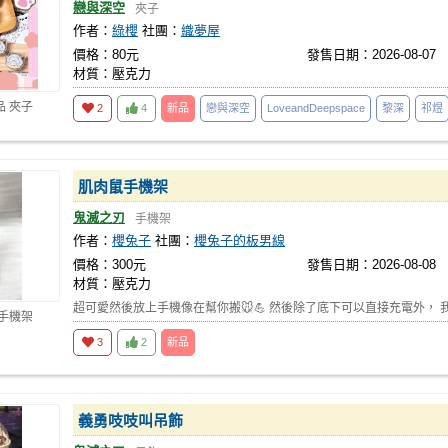
戀與深空
夾子
作者：
綠櫻
社團：
織夢屋
價格：80元
發售日期：2026-08-07
材質：壓克力
品 夾子
2
4
新品
戀與深空
LoveandDeepspace
黎深
祁煜
肌肉鼠手機架
鬼滅之刃
手機架
作者：
櫻兔子
社團：
櫻兔子的板男線
價格：300元
發售日期：2026-08-08
材質：壓克力
超可愛然後放上手機像在幫你搬🐭💪 然後除了底下可以直接充電外， 
 手機架
3
2
新品
義勇吱吱叫吊飾