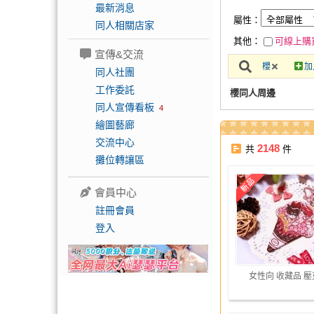
最新消息
屬性：
同人相關店家
其他：
可線上購
宣傳&交流
櫻
加
同人社團
工作委託
櫻同人周邊
同人宣傳看板
4
繪圖藝廊
交流中心
2148
共
件
攤位轉讓區
會員中心
註冊會員
登入
女性向 收藏品 