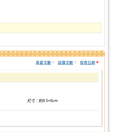
喜愛次數
說讚次數
發表日期
尺寸：約8.5×6cm