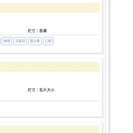
尺寸：各異
秦徹
沈星回
夏以晝
乙遊
尺寸：名片大小