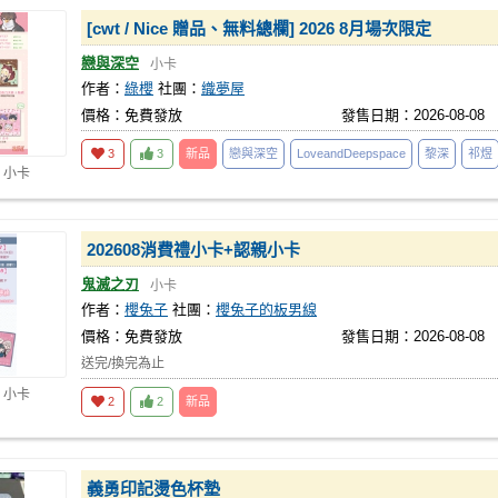
[cwt / Nice 贈品、無料總欄] 2026 8月場次限定
戀與深空
小卡
作者：
綠櫻
社團：
織夢屋
價格：免費發放
發售日期：2026-08-08
3
3
新品
戀與深空
LoveandDeepspace
黎深
祁煜
 小卡
202608消費禮小卡+認親小卡
鬼滅之刃
小卡
作者：
櫻兔子
社團：
櫻兔子的板男線
價格：免費發放
發售日期：2026-08-08
送完/換完為止
 小卡
2
2
新品
義勇印記燙色杯墊