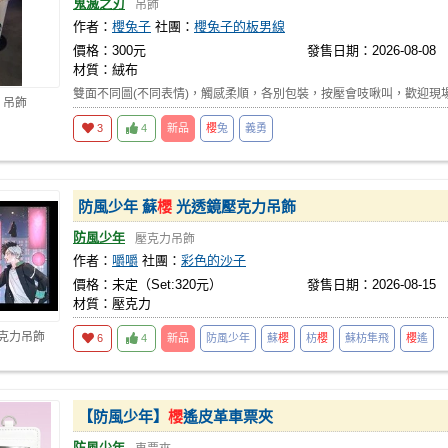
鬼滅之刃
吊飾
作者：
櫻兔子
社團：
櫻兔子的板男線
價格：300元
發售日期：2026-08-08
材質：絨布
雙面不同圖(不同表情)，觸感柔順，各別包裝，按壓會吱啾叫，歡迎現
 吊飾
3
4
新品
櫻
兔
義勇
防風少年 蘇
櫻
光透鏡壓克力吊飾
防風少年
壓克力吊飾
作者：
嚼嚼
社團：
彩色的沙子
價格：未定（Set:320元）
發售日期：2026-08-15
材質：壓克力
壓克力吊飾
6
4
新品
防風少年
蘇
櫻
枋
櫻
蘇枋隼飛
櫻
遙
【防風少年】
櫻
遙皮革車票夾
防風少年