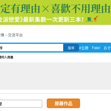
宣傳、交流平台
Fate/
#立牌
おそ
搜尋
櫻同人周邊