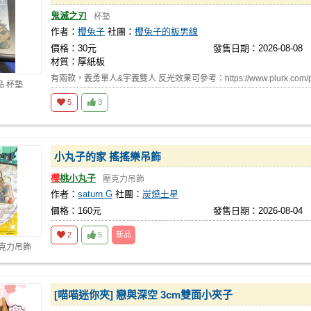
鬼滅之刃
杯墊
作者：
櫻兔子
社團：
櫻兔子的板男線
價格：30元
發售日期：2026-08-08
材質：厚紙板
有兩款，義勇單人&宇義雙人 反光效果可參考：https://www.plurk.com/p/3
品 杯墊
5
3
小丸子的家 搖搖樂吊飾
櫻
桃小丸子
壓克力吊飾
作者：
saturn.G
社團：
炭燒土星
價格：160元
發售日期：2026-08-04
2
5
新品
壓克力吊飾
[喵喵迷你夾] 戀與深空 3cm雙面小夾子