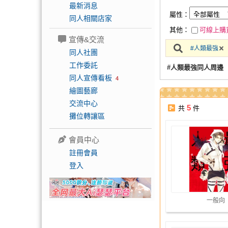
最新消息
屬性：
同人相關店家
其他：
可線上購
宣傳&交流
#人類最強
同人社團
工作委託
#人類最強同人周邊
同人宣傳看板
4
繪圖藝廊
交流中心
5
共
件
攤位轉讓區
會員中心
註冊會員
登入
一般向