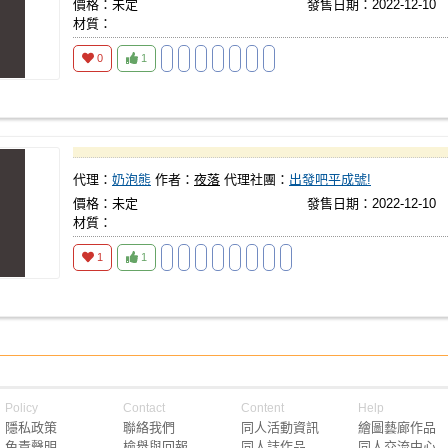
價格：未定
發售日期：2022-12-10
材質：
0
1
代理：
奶泡熊
作者：
夜落
代理社團：
出發吧平成號!
價格：未定
發售日期：2022-12-10
材質：
1
1
Policy
Contact
Content
Help
隱私政策
聯絡我們
同人活動資訊
繪圖藝廊作品
免責聲明
檢舉與回報
同人誌作品
同人交流中心