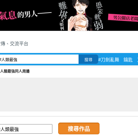
宣傳、交流平台
#刀劍亂舞
鑰匙
搜尋
#人類最強同人周邊