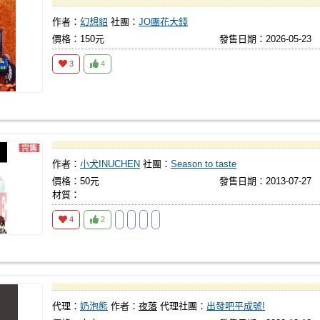
作者：
幻想貂
社團：
JO團花大錢
價格：150元
發售日期：2026-05-23
3
4
作者：
小犬INUCHEN
社團：
Season to taste
價格：50元
發售日期：2013-07-27
材質：
4
2
代理：
奶泡熊
作者：
夜落
代理社團：
出發吧平成號!