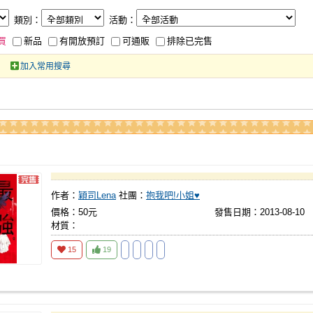
類別：
活動：
買
新品
有開放預訂
可通販
排除已完售
加入常用搜尋
作者：
穎司Lena
社團：
抱我吧!小姐♥
價格：50元
發售日期：2013-08-10
材質：
15
19