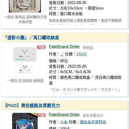
發售日期：2021-09-30
尺寸：方形10x10cm ，厚度5mm
材質：進口椴木合板
一般向 實用品 雷射雕刻方型
本商品僅提供線上通販管道購買，造成不便敬請
木製杯墊
見諒 【雕刻效果說明】 ☆ 圖案可能…
「虚影の塵」／馬口鐵收納盒
Fate/Grand Order
收納盒
作者：
／
社團：
//X/////
價格：80元
發售日期：2022-05-28
尺寸：8x5CM／6x3.4CM
材質：銀色馬口鐵收納盒／ 亮白馬口鐵收納
一般向 生活用品 收納盒
盒
「じゃ、そういう事でグッバイ、マスター！」
銀色馬口鐵收納盒／8x5cm／80元 亮白…
【FGO】奧伯龍飯友厚壓克力
Fate/Grand Order
飯友厚壓克力
作者：
小糸
社團：
甜糸糸在麥阿糸
價格：100元