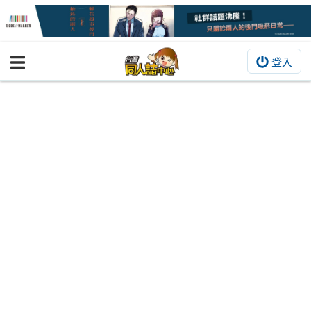
登入
BOOKY書集倉庫
同人作品
同人誌
同人周邊
同人數位作品
活動&消息
同人誌活動
最新消息
同人相關店家
宣傳&交流