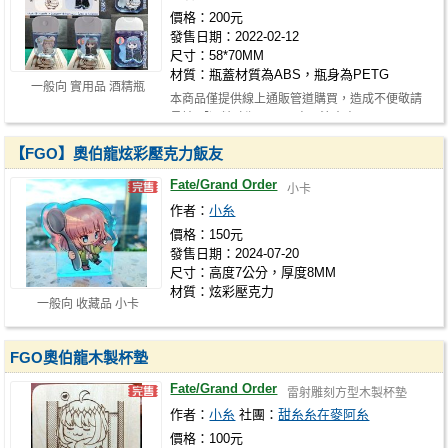
價格：200元
發售日期：2022-02-12
尺寸：58*70MM
材質：瓶蓋材質為ABS，瓶身為PETG
一般向 實用品 酒精瓶
本商品僅提供線上通販管道購買，造成不便敬請
見諒 【酒精噴瓶50ml－商品注意事項…
【FGO】奧伯龍炫彩壓克力飯友
Fate/Grand Order
小卡
作者：
小糸
價格：150元
發售日期：2024-07-20
尺寸：高度7公分，厚度8MM
材質：炫彩壓克力
一般向 收藏品 小卡
FGO奧伯龍木製杯墊
Fate/Grand Order
雷射雕刻方型木製杯墊
作者：
小糸
社團：
甜糸糸在麥阿糸
價格：100元