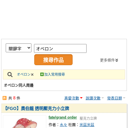
同人社團
工作委託
同人宣傳看板
繪圖藝廊
交流中心
攤位轉讓區
更多條件
會員功能選單
オベロン
加入常用搜尋
會員中心
オベロン同人周邊
註冊會員
8
共
件
喜愛次數
說讚次數
發表日期
登入
【FGO】奧伯龍 透明壓克力小立牌
fate/grand order
壓克力立牌
作者：
水々
社團：
米茲米茲