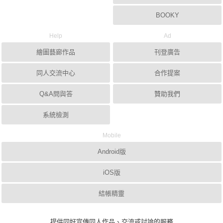
BOOKY
Help
Ad
繪圖藝廊作品
刊登廣告
同人交流中心
合作提案
Q&A問與答
贊助我們
系統檢測
Mobile
Android版
iOS版
結帳精靈
提供同好宣傳同人作品、交流或討論的服務