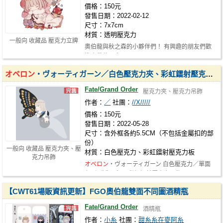
價格：150元
發售日期：2022-02-12
尺寸：7x7cm
材質：透明壓克力
一般向 收藏品 壓克力立牌
奧伯龍與秋之森的小夥伴們！ 有興趣的朋友們歡
迎來帶他回家 ₍₍ (◟'ω')◟
オベロン
・ヴォーティガーン／白色壓克力夾、彩虹鐳射壓克力吊飾（兩件一組）
Fate/Grand Order
壓克力夾、壓克力吊飾
作者：
／
社團：
//X/////
價格：150元
發售日期：2022-05-28
尺寸：含外框各約5.5CM（不包括金屬扣的部
份）
一般向 收藏品 壓克力夾、壓
材質：白色壓克力、彩虹鐳射壓克力板
克力吊飾
オベロン
・ヴォーティガーン 白色壓克力／單面
印刷／透明夾子 彩虹鐳射壓克力吊飾…
【CWT61場販資訊更新】FGO奧伯龍雙面不同圖酒精瓶
Fate/Grand Order
酒精瓶
作者：
小糸
社團：
甜糸糸在麥阿糸