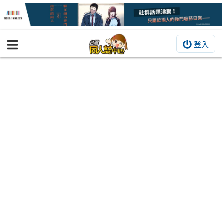
登入
BOOKY書集倉庫
同人作品
同人誌
同人周邊
同人數位作品
活動&消息
同人誌活動
最新消息
同人相關店家
宣傳&交流