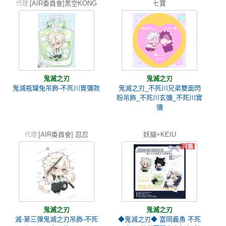
[AIR委員會]黑空KONG
七寶
代理
鬼滅之刃
鬼滅之刃
鬼滅瓶罐兔吊飾-不死川實彌款
鬼滅之刃_不死川兄弟雙面閃
粉吊飾_不死川玄彌_不死川實
彌
[AIR委員會] 忍忍
妖貓+KEIU
代理
鬼滅之刃
鬼滅之刃
滅-第三彈鬼滅之刃吊飾-不死
◆鬼滅之刃◆ 富岡義勇 不死