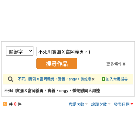
同人社團
工作委託
同人宣傳看板
繪圖藝廊
交流中心
攤位轉讓區
更多條件
會員功能選單
不死川實彌Ｘ富岡義勇，實義，sngy，微蛇戀
加入常用搜尋
會員中心
不死川實彌Ｘ富岡義勇，實義，sngy，微蛇戀同人周邊
註冊會員
0
共
件
喜愛次數
說讚次數
發表日期
登入