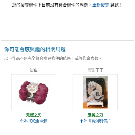
您的搜尋條件下目前沒有符合條件的周邊，
重新搜尋
試試！
你可能會感興趣的相關周邊
以下作品不是完全符合搜尋條件的結果，或許您會喜歡。
炭ㄓ
丁丁
代理
鬼滅之刃
鬼滅之刃
不死川實彌 萩餅
不死川實彌明信片