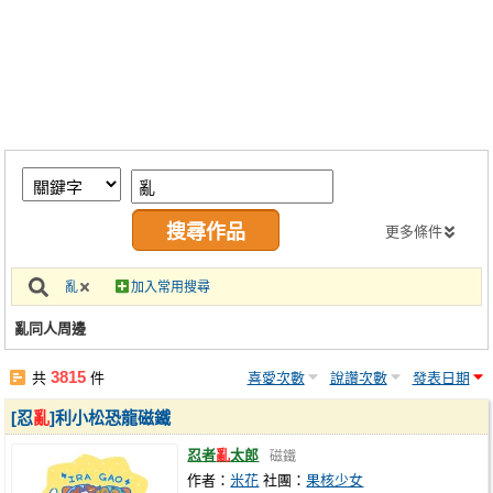
同人社團
工作委託
同人宣傳看板
繪圖藝廊
交流中心
攤位轉讓區
更多條件
會員功能選單
亂
加入常用搜尋
會員中心
亂同人周邊
註冊會員
3815
共
件
喜愛次數
說讚次數
發表日期
登入
[忍
亂
]利小松恐龍磁鐵
忍者
亂
太郎
磁鐵
作者：
米花
社團：
果核少女