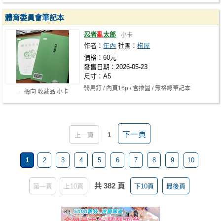
體育委員會筆記本
忍者
亂
太郎
小卡
作者：
年內
社團：
枸屋
價格：60元
發售日期：2026-05-23
尺寸：A5
騎馬釘 / 內頁16p / 含插圖 / 無格線筆記本
一般向 收藏品 小卡
下一頁
上一頁
1
1
2
3
4
5
6
7
8
9
10
共 382 頁
第一頁
上10頁
下10頁
最後頁