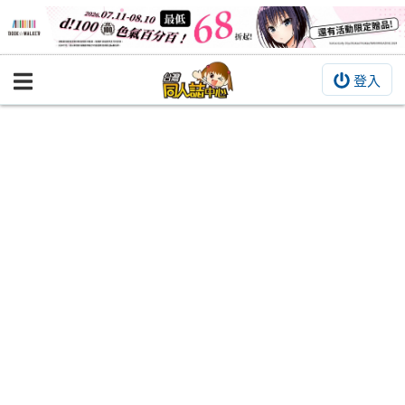
登入
BOOKY書集倉庫
同人作品
同人誌
同人周邊
同人數位作品
活動&消息
同人誌活動
最新消息
同人相關店家
宣傳&交流