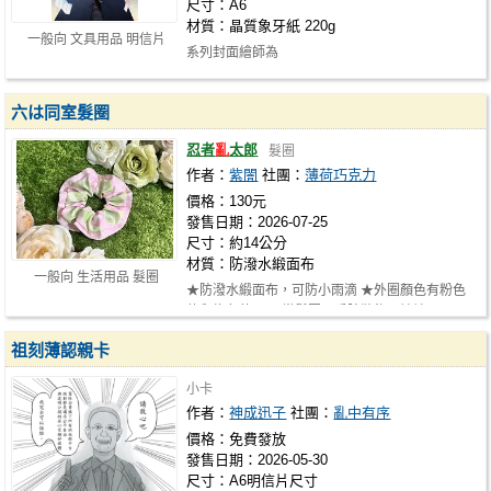
尺寸：A6
材質：晶質象牙紙 220g
一般向 文具用品 明信片
系列封面繪師為
https://www.doujin.com.tw/authors/info/Hyokokko
(飄子) 非常感…
六は同室髮圈
忍者
亂
太郎
髮圈
作者：
紫闇
社團：
薄荷巧克力
價格：130元
發售日期：2026-07-25
尺寸：約14公分
材質：防潑水緞面布
一般向 生活用品 髮圈
★防潑水緞面布，可防小雨滴 ★外圈顏色有粉色
款和綠色款 ★可當髮圈、手腕裝飾、娃娃…
祖刻薄認親卡
小卡
作者：
神成迅子
社團：
亂中有序
價格：免費發放
發售日期：2026-05-30
尺寸：A6明信片尺寸