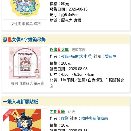
價格：80元
發售日期：2026-08-15
尺寸：約5.4x5cm
材質：壓克力,磁鐵
女性向 收藏品 磁鐵
忍
亂
女僕A字燈箱吊飾
忍者
亂
太郎
燈箱吊飾
作者：
夜貓+喵依(大小喵)
社團：
雙貓屋
價格：200元
發售日期：2026-08-08
尺寸：4.5cm×6.1cm×4cm
材質：UV印刷／塑膠+白色燈珠+羊眼釘鑰匙
一般向 收藏品 燈箱吊飾
圈
一鍛入魂祈願貼紙
刀劍
亂
舞
貼紙
作者：
噬影
社團：
晴時多貓偶陣雨
價格：20元
發售日期：2026-08-15