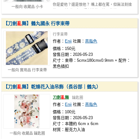
你是愛他？還是恨他？ 嘴上都在罵，但無法割捨
一般向 收藏品 小卡
的Meta社群平台，祖刻薄的惡搞明信片…
【刀劍
亂
舞】鶴丸國永 行李束帶
行李束帶
作者：
Enji
社團：
燕脂色
價格：150元
發售日期：2026-05-23
尺寸：束帶：5cmx180cmx0.9mm + 配件：
黑色插扣
一般向 實用品 行李束帶
【刀劍
亂
舞】乾燥花入油吊飾（長谷部｜鶴丸）
刀劍
亂
舞
鑰匙圈
作者：
Enji
社團：
燕脂色
價格：100元
發售日期：2026-05-23
尺寸：本體約 6cm x 6cm
材質：壓克力入油
一般向 收藏品 鑰匙圈