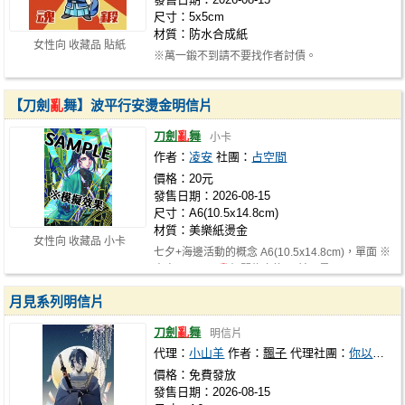
尺寸：5x5cm
材質：防水合成紙
女性向 收藏品 貼紙
※萬一鍛不到請不要找作者討債。
【刀劍
亂
舞】波平行安燙金明信片
刀劍
亂
舞
小卡
作者：
凌安
社團：
占空間
價格：20元
發售日期：2026-08-15
尺寸：A6(10.5x14.8cm)
材質：美樂紙燙金
女性向 收藏品 小卡
七夕+海邊活動的概念 A6(10.5x14.8cm)，單面 ※
本商品可用刀
亂
相關物交換 目前只是…
月見系列明信片
刀劍
亂
舞
明信片
代理：
小山羊
作者：
飄子
代理社團：
你以為攤位跟刊本的名稱越長越好嗎
價格：免費發放
發售日期：2026-08-15