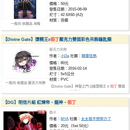
價格：50元
發售日期：2015-08-09
尺寸：42.6X60 (A2)
材質：亮模
一般向 收藏品 海報
【Divine Gate】墮精王x
但丁
壓克力雙面彩色吊飾鑰匙圈
壓克力吊飾
作者：
小Da
社團：
精靈狂熱
價格：80元
發售日期：2016-02-14
尺寸：5x5公分
材質：PVC
一般向 收藏品 壓克力吊飾
【Divine Gate】神聖之門 Q版墮精王 X
但丁
雙面
PVC吊飾，鑰匙圈環。
【DG】明信片組 紅煉帝、龍神、
但丁
酷卡
作者：
MYA
社團：
太太我不想努力了
價格：20元（Set:50元）