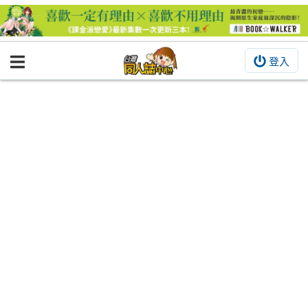
登入
BOOKY書集倉庫
同人作品
同人誌
同人周邊
同人數位作品
活動&消息
同人誌活動
最新消息
同人相關店家
宣傳&交流