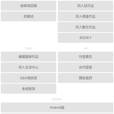
檢舉與回報
同人誌作品
許願池
同人周邊作品
同人數位作品
BOOKY
Help
Ad
繪圖藝廊作品
刊登廣告
同人交流中心
合作提案
Q&A問與答
贊助我們
系統檢測
Mobile
Android版