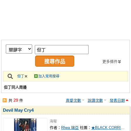
同人社團
工作委託
同人宣傳看板
繪圖藝廊
交流中心
攤位轉讓區
更多條件
會員功能選單
但丁
加入常用搜尋
會員中心
但丁同人周邊
註冊會員
29
共
件
喜愛次數
說讚次數
發表日期
登入
Devil May Cry4
海報
作者：
Rhea 瑞亞
社團：
★BLACK CORRIDOR★