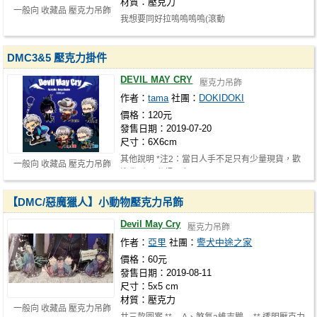
材質：壓克力
一般向 收藏品 壓克力吊飾
我想要同好拉嗚嗚嗚嗚(滾動
DMC3&5 壓克力掛件
DEVIL MAY CRY
壓克力吊飾
作者：
tama
社團：
DOKIDOKI
價格：120元
發售日期：2019-07-20
尺寸：6X6cm
其他說明 *注2：當日人手不足只有少量現貨，歡
一般向 收藏品 壓克力吊飾
迎先列FB私訊預留 http://www.faceb…
【DMC/惡魔獵人】小動物壓克力吊飾
Devil May Cry
壓克力吊飾
作者：
亞里
社團：
警犬中途之家
價格：60元
發售日期：2019-08-11
尺寸：5x5 cm
材質：壓克力
一般向 收藏品 壓克力吊飾