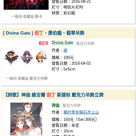
發售日期：2016-08-21
尺寸：明信片尺吋
材質：彩幻紙
一般向 收藏品 酷卡
[ Divine Gate ]
但丁
、奧伯龍、翡翠吊飾
Divine Gate
壓克力吊飾
作者：
緋
價格：100元
發售日期：2016-04-02
尺寸：5x5cm
一般向 收藏品 壓克力吊飾
【詩歌】神曲 維吉爾
但丁
斯達秋 壓克力吊飾立牌
神曲
壓克力吊飾
作者：
鄉村青年騎石虎上山
價格：150元（Set:300元）
發售日期：未定
尺寸：10cm