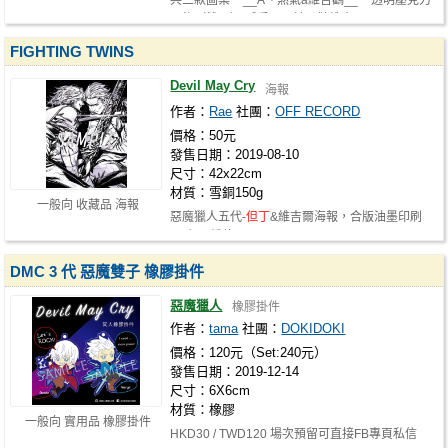
共三款圖案 **__A、煞氣a維吉鸛__** 透明壓克力
吊飾（雙面） 感受一下鯨頭鸛維吉…
FIGHTING TWINS
Devil May Cry
海報
作者：
Rae
社團：
OFF RECORD
價格：50元
發售日期：2019-08-10
尺寸：42x22cm
材質：雪銅150g
一般向 收藏品 海報
惡魔獵人五代-
但丁
&維吉爾海報，合版油墨印刷
(承印：僑倫)
DMC 3 代 惡魔雙子 橡膠掛件
惡魔獵人
橡膠掛件
作者：
tama
社團：
DOKIDOKI
價格：120元（Set:240元）
發售日期：2019-12-14
尺寸：6X6cm
材質：橡膠
一般向 實用品 橡膠掛件
HKD30 / TWD120 場次預留可直接FB專頁私信