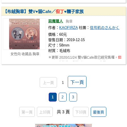
https://www.facebook.com/dokidoki52…
【布絨胸章】雙V♥貓Cafe／
但丁
♥糰子家族
惡魔獵人
胸章
作者：
KAOFIRZA
社團：
信号机のさんかく
價格：60元
發售日期：2019-12-15
尺寸：58mm
材質：毛絨布
女性向 收藏品 胸章
＊更新 2020/11/24 雙V貓Cafe款已經完售囉，
但
丁
團子家族款只剩餘2個，CWT56會帶～…
下一頁
上一頁
1
1
2
3
共 3 頁
第一頁
上10頁
下10頁
最後頁