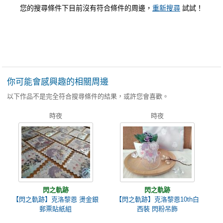
您的搜尋條件下目前沒有符合條件的周邊，
重新搜尋
試試！
你可能會感興趣的相關周邊
以下作品不是完全符合搜尋條件的結果，或許您會喜歡。
時夜
時夜
閃之軌跡
閃之軌跡
【閃之軌跡】克洛黎恩 燙金銀
【閃之軌跡】克洛黎恩10th白
郵票貼紙組
西裝 閃粉吊飾