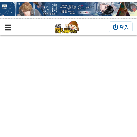
登入
BOOKY書集倉庫
同人作品
同人誌
同人周邊
同人數位作品
活動&消息
同人誌活動
最新消息
同人相關店家
宣傳&交流