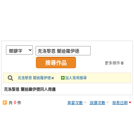
同人社團
工作委託
同人宣傳看板
繪圖藝廊
交流中心
攤位轉讓區
更多條件
會員功能選單
克洛黎恩 蘭迪羅伊德
加入常用搜尋
會員中心
克洛黎恩 蘭迪羅伊德同人周邊
註冊會員
0
共
件
喜愛次數
說讚次數
發表日期
登入