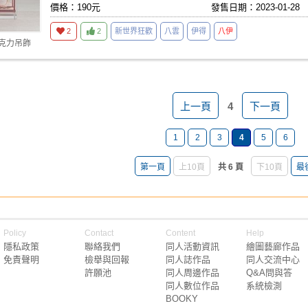
價格：190元
發售日期：2023-01-28
2
2
新世界狂歡
八雲
伊得
八伊
壓克力吊飾
上一頁
4
下一頁
1
2
3
4
5
6
第一頁
上10頁
共 6 頁
下10頁
最
Policy
Contact
Content
Help
隱私政策
聯絡我們
同人活動資訊
繪圖藝廊作品
免責聲明
檢舉與回報
同人誌作品
同人交流中心
許願池
同人周邊作品
Q&A問與答
同人數位作品
系統檢測
BOOKY