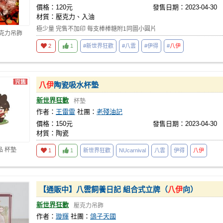
價格：120元
發售日期：2023-04-30
材質：壓克力、入油
極少量 完售不加印 每支棒棒糖附1同圖小圓片
壓克力吊飾
2
1
#新世界狂歡
#八雲
#伊得
#
八伊
八伊
陶瓷吸水杯墊
新世界狂歡
杯墊
作者：
王雷雷
社團：
老殘油記
價格：150元
發售日期：2023-04-30
材質：陶瓷
品 杯墊
1
1
新世界狂歡
NUcarnival
八雲
伊得
八伊
【通販中】八雲飼養日記 組合式立牌（
八伊
向）
新世界狂歡
壓克力吊飾
作者：
璇輝
社團：
鴿子天國