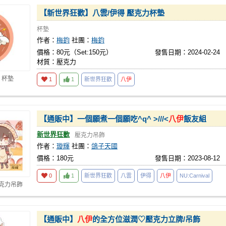
【新世界狂歡】八雲/伊得 壓克力杯墊
杯墊
作者：
梅鈞
社團：
梅鈞
價格：80元（Set:150元）
發售日期：2024-02-24
材質：壓克力
 杯墊
1
1
新世界狂歡
八伊
【通販中】一個願煮一個願吃^q^ >///<
八伊
飯友組
新世界狂歡
壓克力吊飾
作者：
璇輝
社團：
鴿子天國
價格：180元
發售日期：2023-08-12
0
1
新世界狂歡
八雲
伊得
八伊
NU:Carnival
壓克力吊飾
【通販中】
八伊
的全方位滋潤♡壓克力立牌/吊飾