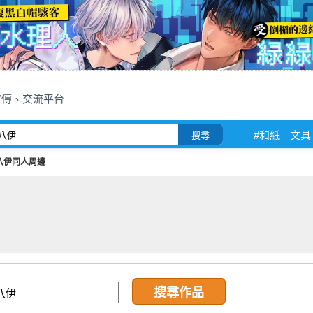
宣傳、交流平台
＿＿
#和紙
文具
搜尋
八伊同人周邊