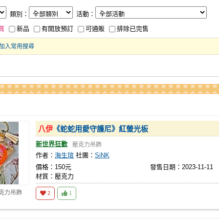
類別：
活動：
買
新品
有開放預訂
可通販
排除已完售
加入常用搜尋
八伊
《蛇蛇用愛守護尼》紅螢光板
新世界狂歡
壓克力吊飾
作者：
海生琯
社團：
SiNK
價格：150元
發售日期：2023-11-11
材質：壓克力
壓克力吊飾
2
1