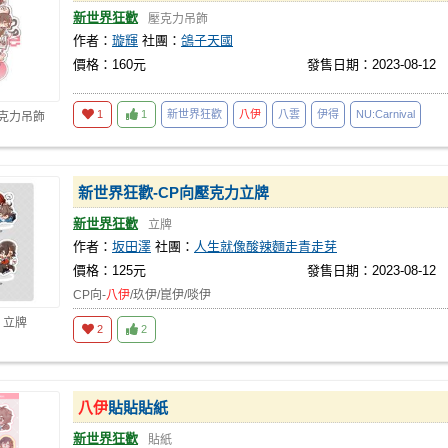
新世界狂歡
壓克力吊飾
作者：
璇輝
社團：
鴿子天國
價格：160元
發售日期：2023-08-12
1
1
新世界狂歡
八伊
八雲
伊得
NU:Carnival
壓克力吊飾
新世界狂歡-CP向壓克力立牌
新世界狂歡
立牌
作者：
坂田澤
社團：
人生就像酸辣麵走青走芽
價格：125元
發售日期：2023-08-12
CP向-
八伊
/玖伊/崑伊/啖伊
 立牌
2
2
八伊
貼貼貼紙
新世界狂歡
貼紙