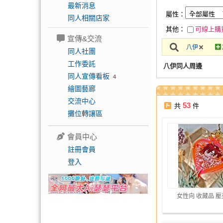
最新消息
屬性：
同人相關店家
其他：
可線上購
宣傳&交流
八伊
同人社團
工作委託
八伊同人周邊
同人宣傳看板
4
繪圖藝廊
交流中心
53
共
件
攤位轉讓區
會員中心
註冊會員
登入
女性向 收藏品 