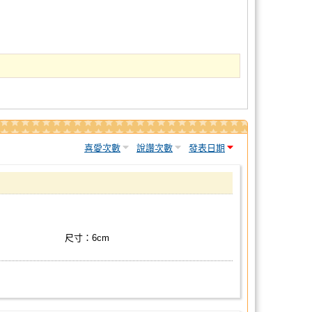
喜愛次數
說讚次數
發表日期
尺寸：6cm