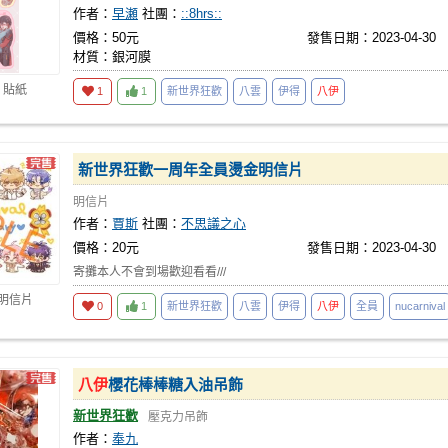
作者：
早瀬
社團：
::8hrs::
價格：50元
發售日期：2023-04-30
材質：銀河膜
 貼紙
1
1
新世界狂歡
八雲
伊得
八伊
新世界狂歡一周年全員燙金明信片
明信片
作者：
賈斯
社團：
不思議之心
價格：20元
發售日期：2023-04-30
寄攤本人不會到場歡迎看看///
 明信片
0
1
新世界狂歡
八雲
伊得
八伊
全員
nucarnival
八伊
櫻花棒棒糖入油吊飾
新世界狂歡
壓克力吊飾
作者：
奉九