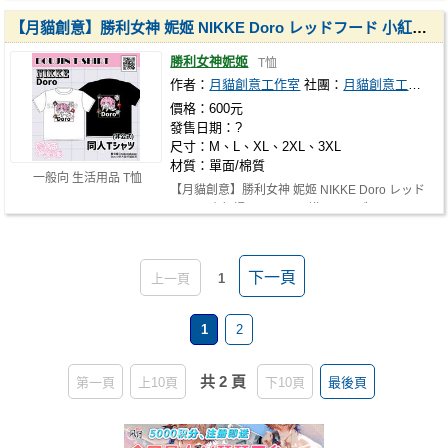
【月貓創意】勝利女神 妮姬 NIKKE Doro レッドフード 小紅帽 ノワール 諾亞爾 ブラン 布蘭兒 ドロシー 桃樂絲 バニーアリス 愛麗絲兔女郎 D 同人T恤 繪師 小野大貓
勝利女神妮姬
T恤
作者：
月貓創意工作室
社團：
月貓創意工作室
價格：600元
發售日期：?
尺寸：M、L、XL、2XL、3XL
材質：單面/棉質
一般向 生活用品 T恤
【月貓創意】勝利女神 妮姬 NIKKE Doro レッド
フード 小紅帽、ノワール 諾亞爾、ブ…
下一頁
上一頁
1
1
2
共 2 頁
第一頁
上10頁
下10頁
最後頁