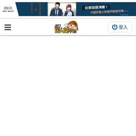
登入
BOOKY書集倉庫
同人作品
同人誌
同人周邊
同人數位作品
活動&消息
同人誌活動
最新消息
同人相關店家
宣傳&交流