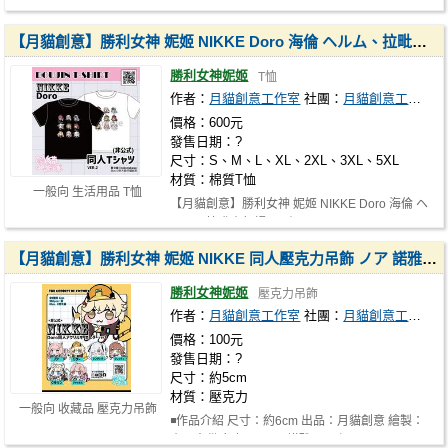
小野大貓 角色：吉蘿婷 ギロチン，…
【月貓創意】勝利女神 妮姬 NIKKE Doro 海倫 ヘルム、拉毗小紅帽 ラピ:レッドフード、紅蓮、神罰 モダニア、馬斯特浪漫女僕 マスト:ロマンチックメイド、阿妮絲 アニス 同人T恤 繪師 小野大貓
勝利女神妮姬
T恤
作者：
月貓創意工作室
社團：
月貓創意工作室
價格：600元
發售日期：?
尺寸：S、M、L、XL、2XL、3XL、5XL
材質：棉質T恤
一般向 生活用品 T恤
【月貓創意】勝利女神 妮姬 NIKKE Doro 海倫 ヘ
ルム、拉毗小紅帽 ラピ:レッドフー…
【月貓創意】勝利女神 妮姬 NIKKE 同人壓克力吊飾 ノア 諾雅、リター 麗塔、シンデレラ 灰姑娘、ブレッディ 布蕾德、クラウン 皇冠、ジャッカル 豺狼 繪師 小野大貓
勝利女神妮姬
壓克力吊飾
作者：
月貓創意工作室
社團：
月貓創意工作室
價格：100元
發售日期：?
尺寸：約5cm
材質：壓克力
一般向 收藏品 壓克力吊飾
◾作品介紹 尺寸：約6cm 出品：月貓創意 繪製：
小野大貓 角色： ノア 諾雅、リター…