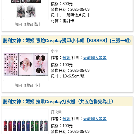
價格：300元
發售日期：2026-05-09
尺寸：一般明信片尺寸
材質：雷射卡
一般向 收藏品 酷卡
勝利女神：妮姬-毒蛇Cosplay燙印小卡組【KISSES】(三張一組)
小卡
作者：
歌姬
社團：
天龍國大姬姬
價格：100元
發售日期：2026-05-09
尺寸：10x6.5cm/張
一般向 收藏品 小卡
勝利女神：妮姬-拉毗Cosplay打火機（共五色售完為止）
打火機
作者：
歌姬
社團：
天龍國大姬姬
價格：100元
發售日期：2026-05-09