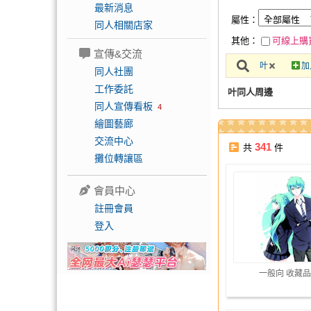
最新消息
屬性：
同人相關店家
其他：
可線上購
宣傳&交流
叶
加
同人社團
工作委託
叶同人周邊
同人宣傳看板
4
繪圖藝廊
交流中心
341
共
件
攤位轉讓區
會員中心
註冊會員
登入
一般向 收藏品