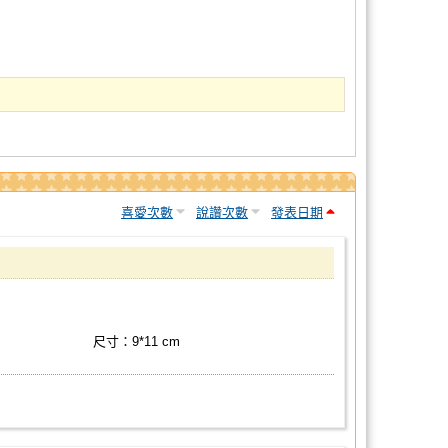
喜愛次數
說讚次數
發表日期
尺寸：9*11 cm