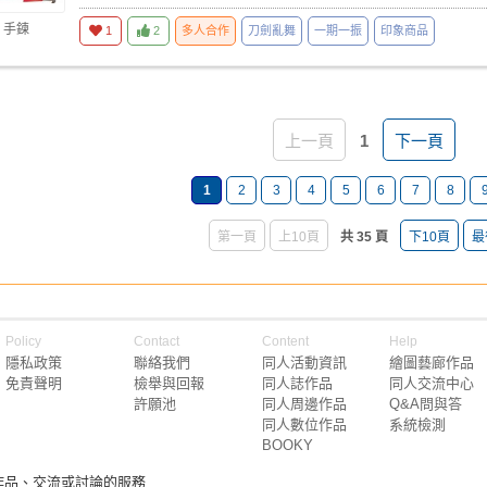
 手鍊
1
2
多人合作
刀劍亂舞
一期一振
印象商品
上一頁
1
下一頁
1
2
3
4
5
6
7
8
第一頁
上10頁
共 35 頁
下10頁
最
Policy
Contact
Content
Help
隱私政策
聯絡我們
同人活動資訊
繪圖藝廊作品
免責聲明
檢舉與回報
同人誌作品
同人交流中心
許願池
同人周邊作品
Q&A問與答
同人數位作品
系統檢測
BOOKY
作品、交流或討論的服務