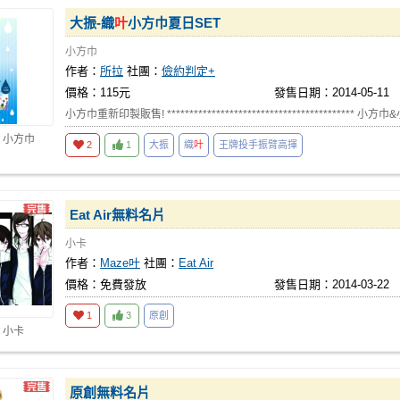
大振-織
叶
小方巾夏日SET
小方巾
作者：
所拉
社團：
儉約判定+
價格：115元
發售日期：2014-05-11
小方巾重新印製販售! ****************************************** 小
 小方巾
2
1
大振
織
叶
王牌投手振臂高揮
Eat Air無料名片
小卡
作者：
Maze叶
社團：
Eat Air
價格：免費發放
發售日期：2014-03-22
1
3
原創
 小卡
原創無料名片