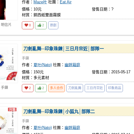
作者：
Maze叶
社團：
Eat Air
價格：10元
發售日期：?
材質：銅西紙雙面霧膜
 明信片
0
2
原創
刀劍亂舞─印象珠鍊│三日月宗近│部隊一
手鍊
作者：
夏叶(Nato)
社團：
幽姅箱庭
價格：150元
發售日期：2015-05-17
材質：多元素材
 手鍊
2
2
多人合作
刀劍亂舞
三日月宗近
印象商品
刀劍亂舞─印象珠鍊│小狐丸│部隊二
手鍊
作者：
夏叶(Nato)
社團：
幽姅箱庭