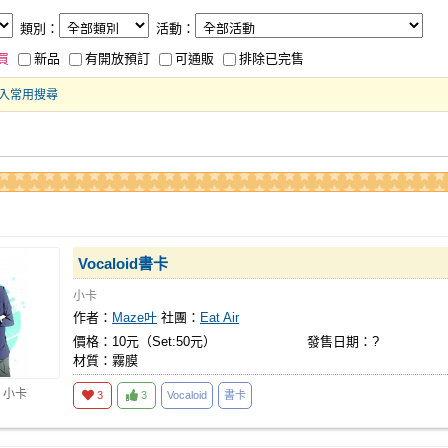
類別：
活動：
買
新品
有開放預訂
可通販
排除已完售
入常用搜尋
Vocaloid書卡
小卡
作者：
Maze叶
社團：
Eat Air
價格：10元（Set:50元）
發售日期：?
材質：霧膜
 小卡
3
3
Vocaloid
書卡