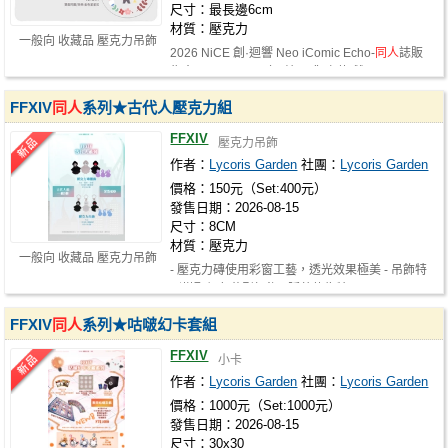
尺寸：最長邊6cm
材質：壓克力
一般向 收藏品 壓克力吊飾
2026 NiCE 創·迴響 Neo iComic Echo-
同人
誌販
售會 2026-08-15(六) 蛇52 御守款-雙…
FFXIV
同人
系列★古代人壓克力組
FFXIV
壓克力吊飾
作者：
Lycoris Garden
社團：
Lycoris Garden
價格：150元（Set:400元）
發售日期：2026-08-15
尺寸：8CM
材質：壓克力
一般向 收藏品 壓克力吊飾
- 壓克力磚使用彩窗工藝，透光效果極美 - 吊飾特
別搭配銀色花型扣飾 - 隱藏款為特…
FFXIV
同人
系列★咕啵幻卡套組
FFXIV
小卡
作者：
Lycoris Garden
社團：
Lycoris Garden
價格：1000元（Set:1000元）
發售日期：2026-08-15
尺寸：30x30