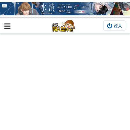
登入
BOOKY書集倉庫
同人作品
同人誌
同人周邊
同人數位作品
活動&消息
同人誌活動
最新消息
同人相關店家
宣傳&交流