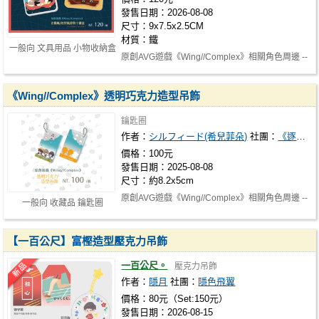
發售日期：2026-08-08
尺寸：9x7.5x2.5CM
材質：鐵
一般向 文具用品 小物收納盒
原創AVG遊戲《Wing//Complex》相關角色周邊 --
----------------------------------…
《Wing//Complex》透明巧克力造型吊飾
鑰匙圈
作者：
シルフィード(希兒菲朵)
社團：
《逐風追月》
價格：100元
發售日期：2025-08-08
尺寸：約8.2x5cm
原創AVG遊戲《Wing//Complex》相關角色周邊 --
一般向 收藏品 鑰匙圈
----------------------------------…
【一百公尺】富樫造型壓克力吊飾
一百公尺。
壓克力吊飾
作者：
隱月
社團：
隱色飛翼
價格：80元（Set:150元）
發售日期：2026-08-15