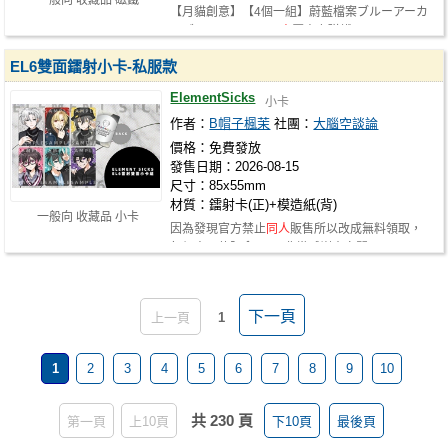
一般向 收藏品 磁鐵
【月貓創意】【4個一組】蔚藍檔案ブルーアーカ
イブ Blue Archive
同人
壓克力磁鐵 S…
EL6雙面鐳射小卡-私服款
ElementSicks
小卡
作者：
B帽子楓茉
社團：
大腦空談論
價格：免費發放
發售日期：2026-08-15
尺寸：85x55mm
材質：鐳射卡(正)+模造紙(背)
一般向 收藏品 小卡
因為發現官方禁止
同人
販售所以改成無料領取，
每個人一款限拿一張! 非常感謝大家關…
下一頁
上一頁
1
1
2
3
4
5
6
7
8
9
10
共 230 頁
第一頁
上10頁
下10頁
最後頁