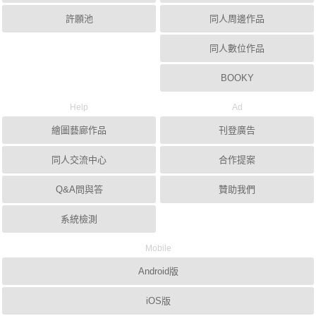
許願池
同人周邊作品
同人數位作品
BOOKY
Help
Ad
繪圖藝廊作品
刊登廣告
同人交流中心
合作提案
Q&A問與答
贊助我們
系統檢測
Mobile
Android版
iOS版