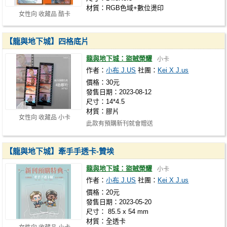
材質：RGB色域+數位燙印
女性向 收藏品 酷卡
【龍與地下城】四格底片
龍與地下城：盜賊榮耀
小卡
作者：
小布 J.US
社團：
Kei X J.us
價格：30元
發售日期：2023-08-12
尺寸：14*4.5
材質：膠片
女性向 收藏品 小卡
此款有預購新刊就會贈送
【龍與地下城】牽手手透卡-贊埃
龍與地下城：盜賊榮耀
小卡
作者：
小布 J.US
社團：
Kei X J.us
價格：20元
發售日期：2023-05-20
尺寸： 85.5 x 54 mm
材質：全透卡