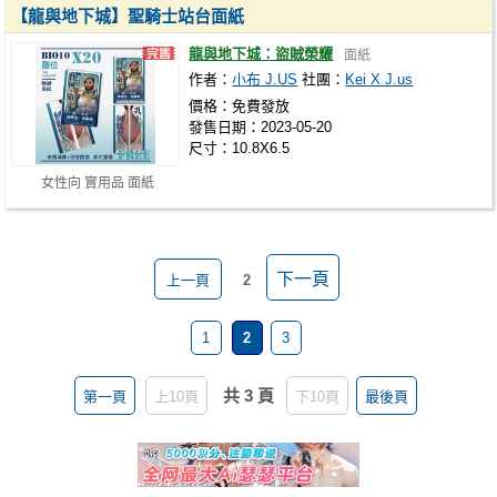
【龍與地下城】聖騎士站台面紙
龍與地下城：盜賊榮耀
面紙
作者：
小布 J.US
社團：
Kei X J.us
價格：免費發放
發售日期：2023-05-20
尺寸：10.8X6.5
女性向 實用品 面紙
下一頁
上一頁
2
1
2
3
共 3 頁
第一頁
上10頁
下10頁
最後頁