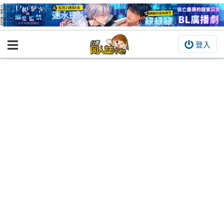
登入
BOOKY書集倉庫
同人作品
同人誌
同人周邊
同人數位作品
活動&消息
同人誌活動
最新消息
同人相關店家
宣傳&交流