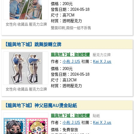
價格：200元
發售日期：2024-05-18
尺寸：高7CM
材質：透明壓克力
女性向 收藏品 壓克力立牌
雙面印刷,兩個一組不拆售
【龍與地下城】跳舞旋轉立牌
龍與地下城：盜賊榮耀
壓克力立牌
作者：
小布 J.US
社團：
Kei X J.us
價格：200元
發售日期：2024-05-18
尺寸：高12CM
材質：透明壓克力
女性向 收藏品 壓克力立牌
【龍與地下城】神父惡魔AU燙金貼紙
龍與地下城：盜賊榮耀
貼紙
作者：
小布 J.US
社團：
Kei X J.us
價格：免費發放