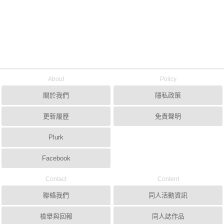
About
Policy
關於我們
隱私政策
更新履歷
免責聲明
Plurk
Facebook
Contact
Content
聯絡我們
同人活動資訊
檢舉與回報
同人誌作品