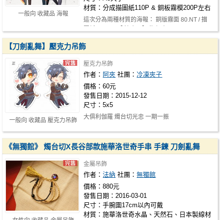
材質：分成描圖紙110P & 銅板霧模200P左右
一般向 收藏品 海報
這次分為兩種材質的海報： 銅版霧面 80.NT / 描
圖紙 60.NT *【 注意！】 海報大…
【刀劍亂舞】壓克力吊飾
壓克力吊飾
作者：
阿夾
社團：
冷凍夾子
價格：60元
發售日期：2015-12-12
尺寸：5x5
大俱利伽羅 燭台切光忠 一期一振
一般向 收藏品 壓克力吊飾
《無獨館》 燭台切X長谷部款施華洛世奇手串 手鍊 刀劍亂舞
金屬吊飾
作者：
法納
社團：
無獨館
價格：880元
發售日期：2016-03-01
尺寸：手腕圍17cm以內可戴
材質：施華洛世奇水晶、天然石、日本製線材