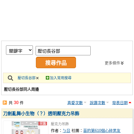
同人社團
工作委託
同人宣傳看板
繪圖藝廊
交流中心
攤位轉讓區
更多條件
會員功能選單
壓切長谷部
加入常用搜尋
會員中心
壓切長谷部同人周邊
註冊會員
30
共
件
喜愛次數
說讚次數
發表日期
登入
刀劍亂舞小生物（？）透明壓克力吊飾
壓克力吊飾
作者：
ㄅㄖ
社團：
苗的第610個心碎男友