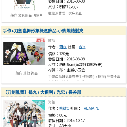
發售日期：2015-08-08
尺寸：明信片大小
攤位消費贈 送完為止
一般向 文具用品 明信片
手作●刀劍亂舞形象概念飾品-小蝴蝶結髮夾
飾品
作者：
穎夜
社團：
夜’s
價格：120元
發售日期：2015-08-08
尺寸：約9×9cm(每款各有點誤差)
材質：布、金屬小五金
一般向 其他 飾品
手做產品難免會有些手作痕跡(ex:膠痕) 完美主義
者於購買前請三思..謝謝
【刀劍亂舞】鶴丸 / 大俱利 / 光忠 / 長谷部
海報
作者：
熱鍵C
社團：
I REMAIN.
價格：80元
發售日期：2015-10-17
尺寸：A3大小