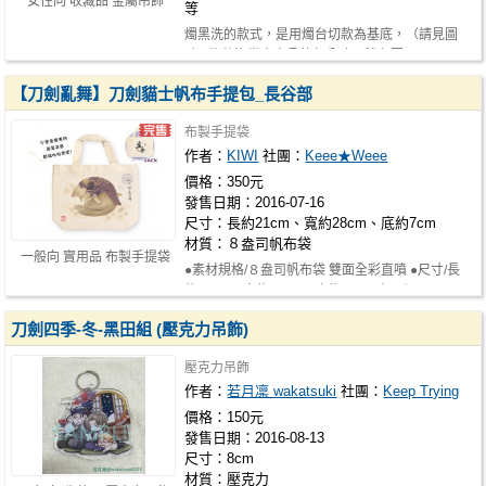
女性向 收藏品 金屬吊飾
等
燭黑洗的款式，是用燭台切款為基底，（請見圖
2） 施華洛世奇水晶的部分改用雙色圓…
【刀劍亂舞】刀劍貓士帆布手提包_長谷部
布製手提袋
作者：
KIWI
社團：
Keee★Weee
價格：350元
發售日期：2016-07-16
尺寸：長約21cm、寬約28cm、底約7cm
材質：８盎司帆布袋
一般向 實用品 布製手提袋
●素材規格/８盎司帆布袋 雙面全彩直噴 ●尺寸/長
約21cm、寬約28cm、底約7cm ●商品價…
刀劍四季-冬-黑田組 (壓克力吊飾)
壓克力吊飾
作者：
若月凜 wakatsuki
社團：
Keep Trying
價格：150元
發售日期：2016-08-13
尺寸：8cm
材質：壓克力