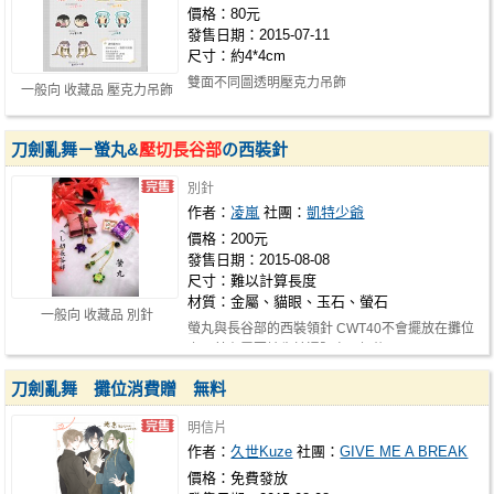
價格：80元
發售日期：2015-07-11
尺寸：約4*4cm
雙面不同圖透明壓克力吊飾
一般向 收藏品 壓克力吊飾
刀劍亂舞－螢丸&
壓切長谷部
の西裝針
別針
作者：
凌嵐
社團：
凱特少爺
價格：200元
發售日期：2015-08-08
尺寸：難以計算長度
材質：金屬、貓眼、玉石、螢石
一般向 收藏品 別針
螢丸與長谷部的西裝領針 CWT40不會擺放在攤位
上，若有需要請先於通販處下訂後可…
刀劍亂舞 攤位消費贈 無料
明信片
作者：
久世Kuze
社團：
GIVE ME A BREAK
價格：免費發放