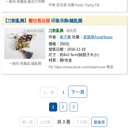
一般向 收藏品 壓克力吊飾
作者:若月凜 社團:Keep Trying FB:
https://www.facebook.com/wakatsuki0223/ 噗…
【刀劍亂舞】
壓切長谷部
印象吊飾/鑰匙圈
刀劍亂舞
鑰匙圈
作者：
希子醬
社團：
星屑屋AstaHouse
價格：250元
發售日期：2016-11-19
尺寸：約4x2.5cm(純扇子大小)
材質：銅/合金
一般向 收藏品 鑰匙圈
FB: https://www.plurk.com/Astahouse 噗浪:
https://www.plurk.com/Astahouse
下一頁
上一頁
1
1
2
3
共 3 頁
第一頁
上10頁
下10頁
最後頁