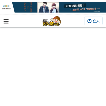
登入
BOOKY書集倉庫
同人作品
同人誌
同人周邊
同人數位作品
活動&消息
同人誌活動
最新消息
同人相關店家
宣傳&交流