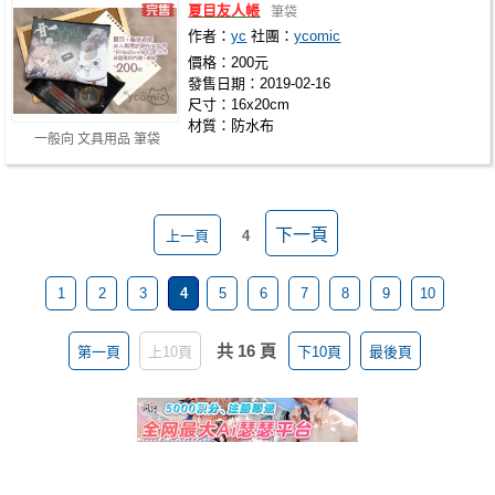
夏目友人帳
筆袋
作者：
yc
社團：
ycomic
價格：200元
發售日期：2019-02-16
尺寸：16x20cm
材質：防水布
一般向 文具用品 筆袋
下一頁
上一頁
4
1
2
3
4
5
6
7
8
9
10
共 16 頁
第一頁
上10頁
下10頁
最後頁