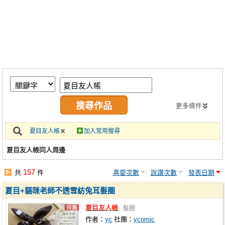
同人社團
工作委託
同人宣傳看板
繪圖藝廊
交流中心
攤位轉讓區
更多條件
會員功能選單
夏目友人帳
加入常用搜尋
會員中心
夏目友人帳同人周邊
註冊會員
157
共
件
喜愛次數
說讚次數
發表日期
登入
夏目+貓咪老師不透雪紡兔耳髮圈
夏目友人帳
髮圈
作者：
yc
社團：
ycomic