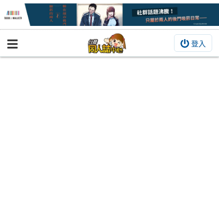
登入
BOOKY書集倉庫
同人作品
同人誌
同人周邊
同人數位作品
活動&消息
同人誌活動
最新消息
同人相關店家
宣傳&交流