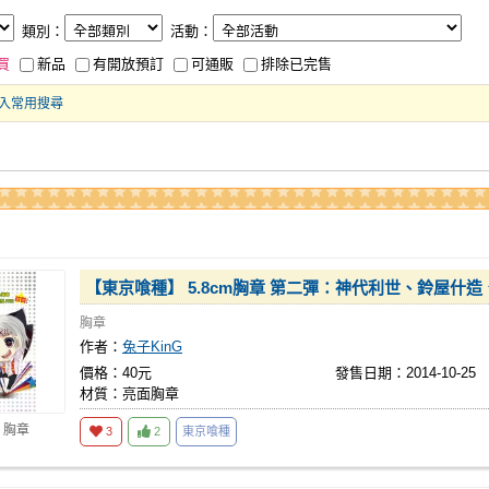
類別：
活動：
買
新品
有開放預訂
可通販
排除已完售
入常用搜尋
【東京喰種】 5.8cm胸章 第二彈：神代利世、鈴屋什
胸章
作者：
兔子KinG
價格：40元
發售日期：2014-10-25
材質：亮面胸章
 胸章
3
2
東京喰種