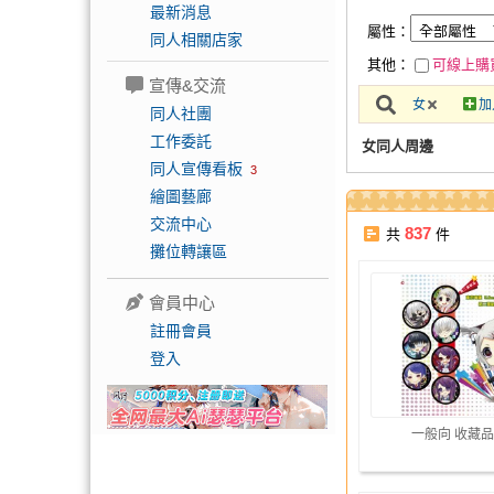
最新消息
屬性：
同人相關店家
其他：
可線上購
宣傳&交流
女
加
同人社團
工作委託
女同人周邊
同人宣傳看板
3
繪圖藝廊
交流中心
837
共
件
攤位轉讓區
會員中心
註冊會員
登入
一般向 收藏品