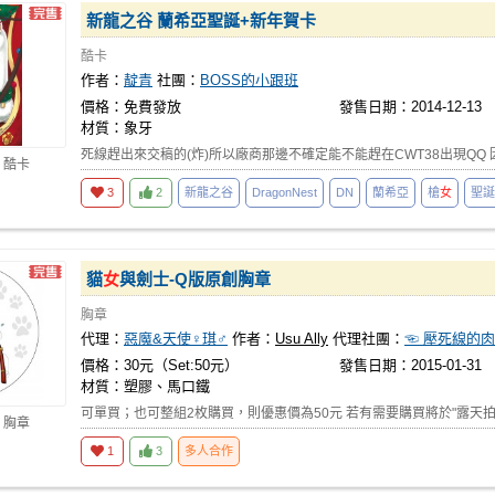
新龍之谷 蘭希亞聖誕+新年賀卡
酷卡
作者：
靛青
社團：
BOSS的小跟班
價格：免費發放
發售日期：2014-12-13
材質：象牙
死線趕出來交稿的(炸)所以廠商那邊不確定能不能趕在CWT38出現QQ
 酷卡
3
2
新龍之谷
DragonNest
DN
蘭希亞
槍
女
聖誕
貓
女
與劍士-Q版原創胸章
胸章
代理：
惡魔&天使♀琪♂
作者：
Usu Ally
代理社團：
☜ 壓死線的肉
價格：30元（Set:50元）
發售日期：2015-01-31
材質：塑膠、馬口鐵
可單買；也可整組2枚購買，則優惠價為50元 若有需要購買將於"露天拍
 胸章
1
3
多人合作