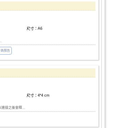
尺寸：A6
…
偽預告
尺寸：4*4 cm
以連接之後會釋…