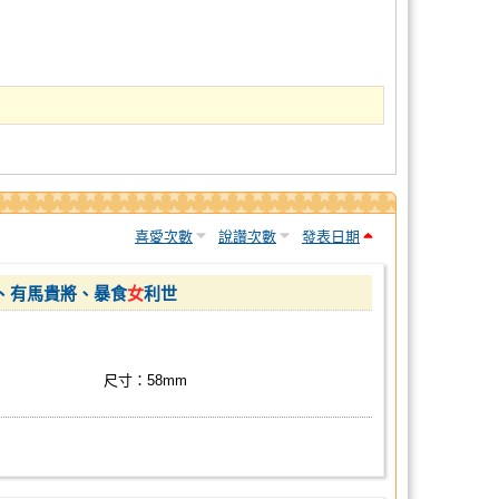
喜愛次數
說讚次數
發表日期
造、有馬貴將、暴食
女
利世
尺寸：58mm