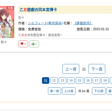
乙
女
遊戲合同本宣傳卡
酷卡
作者：
シルフィード(希兒菲朵)
社團：
《逐風追月》
價格：免費發放
發售日期：2015-01-31
乙
女
合本免費宣傳卡，歡迎索取！
 酷卡
2
2
上一頁
11
下一頁
11
12
13
14
15
16
17
18
第一頁
上10頁
共 84 頁
下10頁
最