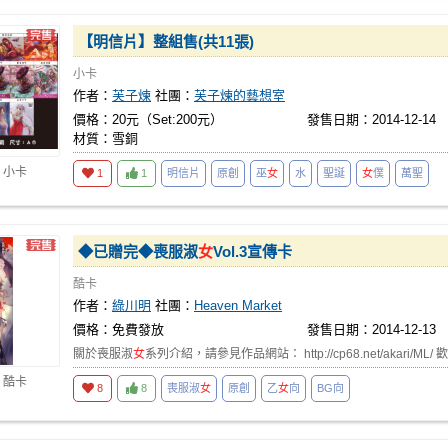
【明信片】整組售(共11張)
小卡
作者：
芙子煉
社團：
芙子煉的藝想室
價格：20元（Set:200元）
發售日期：2014-12-14
材質：雪銅
 小卡
1
1
明信片
原創
巫
女
水
聖誕
女
僕
萬聖
◆已贈完◆喪服淑
女
Vol.3宣傳卡
酷卡
作者：
綠川明
社團：
Heaven Market
價格：免費發放
發售日期：2014-12-13
關於喪服淑
女
系列介紹，請參見作品網站： http://cp68.net/akari/M
 酷卡
8
8
喪服淑
女
原創
乙
女
向
BG向