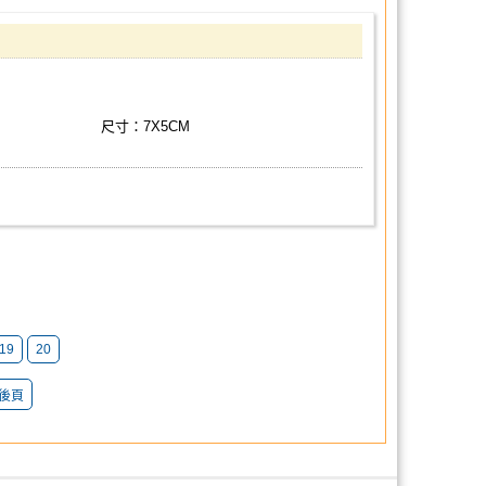
尺寸：7X5CM
19
20
後頁