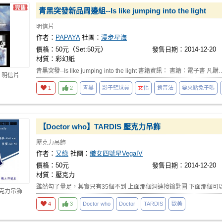
青黑突發新品周邊組--Is like jumping into the light
明信片
作者：
PAPAYA
社團：
漫步星海
價格：50元（Set:50元）
發售日期：2014-12-20
材質：彩幻紙
青黑突發--Is like jumping into the light 書籍資訊： 書籍：電子書 凡購
 明信片
1
2
青黑
影子籃球員
女
化
肯普法
要來點兔子嗎
【Doctor who】TARDIS 壓克力吊飾
壓克力吊飾
作者：
又綠
社團：
織女四號星VegaIV
價格：50元
發售日期：2014-12-20
材質：壓克力
雖然勾了量足，其實只有35個不到 上面那個洞連接鑰匙圈 下面那個可
壓克力吊飾
4
3
Doctor who
Doctor
TARDIS
歐美