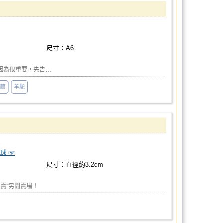
尺寸：A6
 因為很重要，先告…
節
羊駝
球 ☞
尺寸：直徑約3.2cm
賣"另開賣場！