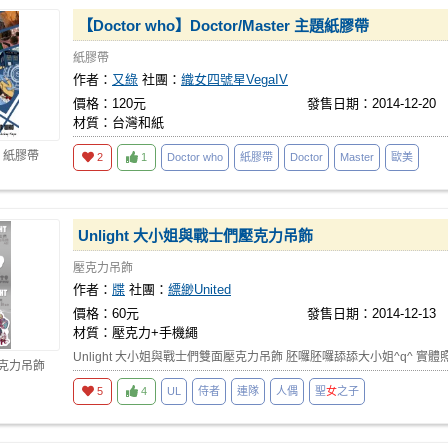
【Doctor who】Doctor/Master 主題紙膠帶
紙膠帶
作者：
又綠
社團：
織女四號星VegaIV
價格：120元
發售日期：2014-12-20
材質：台灣和紙
 紙膠帶
2
1
Doctor who
紙膠帶
Doctor
Master
歐美
Unlight 大小姐與戰士們壓克力吊飾
壓克力吊飾
作者：
牒
社團：
縹緲United
價格：60元
發售日期：2014-12-13
材質：壓克力+手機繩
Unlight 大小姐與戰士們雙面壓克力吊飾 胚囉胚囉舔舔大小姐^q^ 實體照
壓克力吊飾
5
4
UL
侍者
連隊
人偶
聖
女
之子