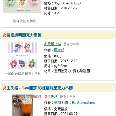
價格：35元（Set:100元）
發售日期：2016-11-12
尺寸：3.2
一般向 收藏品 徽章
女
裝松透明壓克力吊飾
おそ松さん
壓克力吊飾
作者：
區太郎
價格：80元
發售日期：2017-12-10
尺寸：約5*5cm
材質：透明壓克力+愛心鑰匙圈
一般向 收藏品 壓克力吊飾
女
主失格 - J-ya麗莎 彩虹鐳射壓克力吊飾
女
主失格
壓克力吊飾
作者：
琉羽
社團：
Be Somewhere
價格：免費發放
發售日期：2021-03-27