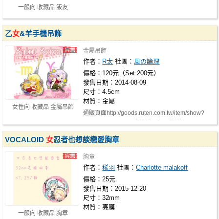
一般向 收藏品 飯友
乙
女
&羊手機吊飾
金屬吊飾
作者：
R太
社團：
風の論理
價格：120元（Set:200元）
發售日期：2014-08-09
尺寸：4.5cm
材質：金屬
女性向 收藏品 金屬吊飾
通販頁面http://goods.ruten.com.tw/item/show?
21408136737530 相關情報請至噗浪詢…
VOCALOID
女
忍者也想談戀愛胸章
胸章
作者：
稀羽
社團：
Charlotte malakoff
價格：25元
發售日期：2015-12-20
尺寸：32mm
材質：亮膜
一般向 收藏品 胸章