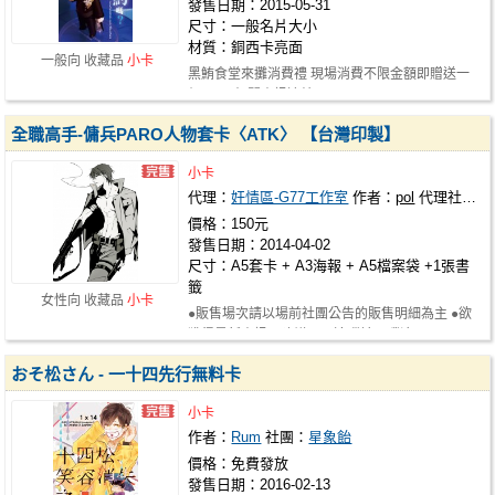
發售日期：2015-05-31
尺寸：一般名片大小
材質：銅西卡亮面
一般向 收藏品
小卡
黑鮪食堂來攤消費禮 現場消費不限金額即贈送一
組(2張) 相關資訊連結 https://www.…
全職高手-傭兵PARO人物套卡〈ATK〉 【台灣印製】
小卡
代理：
奸情區-G77工作室
作者：
pol
代理社團：
價格：150元
發售日期：2014-04-02
尺寸：A5套卡 + A3海報 + A5檔案袋 +1張書
籤
女性向 收藏品
小卡
●販售場次請以場前社團公告的販售明細為主 ●欲
獲得最新資訊，建議可以追蹤社團噗浪…
おそ松さん - 一十四先行無料卡
小卡
作者：
Rum
社團：
星象飴
價格：免費發放
發售日期：2016-02-13