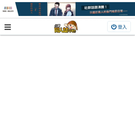
登入
BOOKY書集倉庫
同人作品
同人誌
同人周邊
同人數位作品
活動&消息
同人誌活動
最新消息
同人相關店家
宣傳&交流