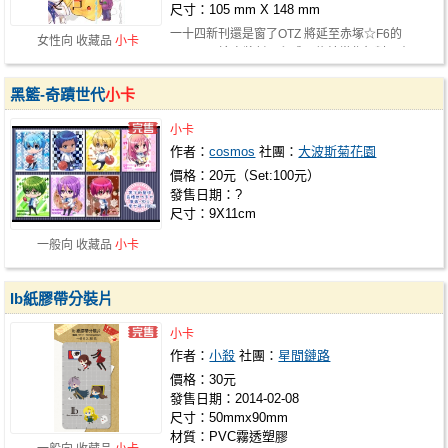
尺寸：105 mm X 148 mm
一十四新刊還是窗了OTZ 將延至赤塚☆F6的
女性向 收藏品
小卡
ONLY>< 這次將封面印成明信片當作無料，有…
黑籃-奇蹟世代
小卡
小卡
作者：
cosmos
社團：
大波斯菊花園
價格：20元（Set:100元）
發售日期：?
尺寸：9X11cm
一般向 收藏品
小卡
Ib紙膠帶分裝片
小卡
作者：
小殺
社團：
星間鏈路
價格：30元
發售日期：2014-02-08
尺寸：50mmx90mm
材質：PVC霧透塑膠