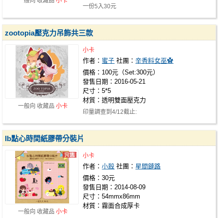
一般向 收藏品
小卡
一份5入30元
zootopia壓克力吊飾共三款
小卡
作者：
蜜子
社團：
辛香料女巫✿
價格：100元（Set:300元）
發售日期：2016-05-21
尺寸：5*5
材質：透明雙面壓克力
一般向 收藏品
小卡
印量調查到4/12截止:
https://docs.google.com/forms/d/15JznjI254GyUF
Ib點心時間紙膠帶分裝片
小卡
作者：
小殺
社團：
星間鏈路
價格：30元
發售日期：2014-08-09
尺寸：54mmx86mm
材質：霧面合成厚卡
一般向 收藏品
小卡