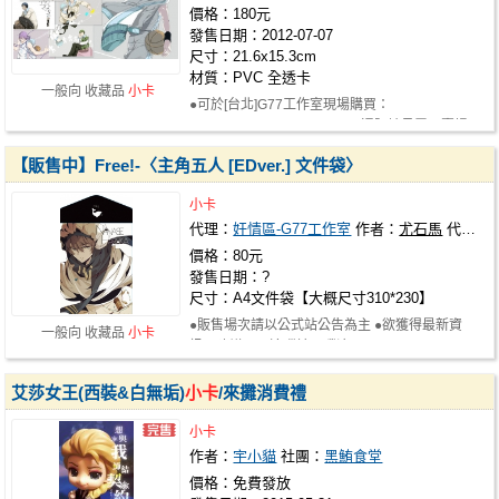
價格：180元
發售日期：2012-07-07
尺寸：21.6x15.3cm
材質：PVC 全透卡
一般向 收藏品
小卡
●可於[台北]G77工作室現場購買：
http://g77blog.weebly.com/ ●通販請見露天賣場：
…
【販售中】Free!-〈主角五人 [EDver.] 文件袋〉
小卡
代理：
奸情區-G77工作室
作者：
尤石馬
代理社團：
價格：80元
發售日期：?
尺寸：A4文件袋【大概尺寸310*230】
●販售場次請以公式站公告為主 ●欲獲得最新資
一般向 收藏品
小卡
訊，建議可以追蹤社團噗浪： http://ww…
艾莎女王(西裝&白無垢)
小卡
/來攤消費禮
小卡
作者：
宇小貓
社團：
黑鮪食堂
價格：免費發放