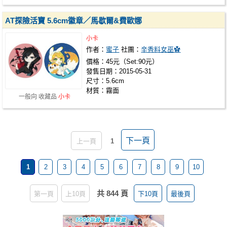
AT探險活寶 5.6cm徽章／馬歇爾&費歐娜
小卡
作者：
蜜子
社團：
辛香料女巫✿
價格：45元（Set:90元）
發售日期：2015-05-31
尺寸：5.6cm
材質：霧面
一般向 收藏品
小卡
下一頁
上一頁
1
1
2
3
4
5
6
7
8
9
10
共 844 頁
第一頁
上10頁
下10頁
最後頁