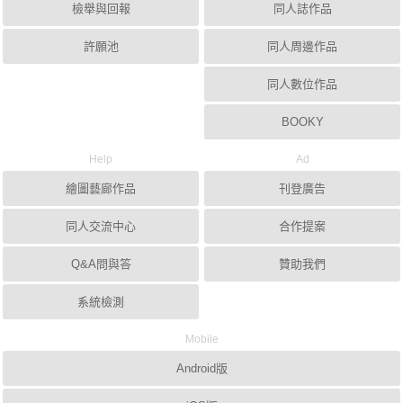
檢舉與回報
同人誌作品
許願池
同人周邊作品
同人數位作品
BOOKY
Help
Ad
繪圖藝廊作品
刊登廣告
同人交流中心
合作提案
Q&A問與答
贊助我們
系統檢測
Mobile
Android版