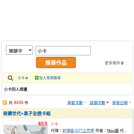
同人社團
工作委託
同人宣傳看板
繪圖藝廊
交流中心
攤位轉讓區
更多條件
會員功能選單
小卡
加入常用搜尋
會員中心
小卡同人周邊
註冊會員
8435
共
件
喜愛次數
說讚次數
發表日期
登入
奇蹟世代+黑子全透卡組
小卡
代理：
奸情區-G77工作室
作者：
Niso菌
代理社團：