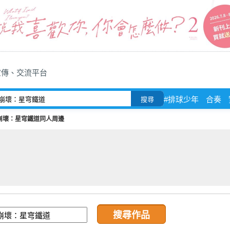
宣傳、交流平台
#排球少年
合奏
搜尋
崩壞：星穹鐵道同人周邊