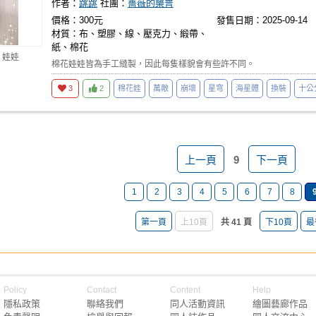
作者：
跳跳
社團：
薔薇的樂普
價格：300元
發售日期：2025-09-14
材質：布、塑膠、線、壓克力、緞帶、
紙、棉花
 娃娃
棉花娃娃皆為手工縫製，因此每隻樣貌會有些許不同。
3
2
棉花娃
萬敵
崩壞
星穹
海星體
換裝
十公
上一頁
9
下一頁
1
2
3
4
5
6
7
8
第一頁
上10頁
共 41 頁
下10頁
最
Policy
Contact
Content
Help
隱私政策
聯絡我們
同人活動資訊
繪圖藝廊作品