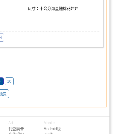
尺寸：十公分海星體棉花娃娃
分
9
10
後頁
Ad
Mobile
刊登廣告
Android版