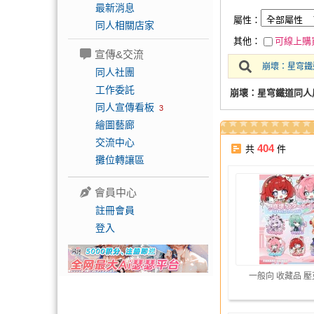
最新消息
屬性：
同人相關店家
其他：
可線上購
宣傳&交流
崩壞：星穹鐵
同人社團
工作委託
崩壞：星穹鐵道同人
同人宣傳看板
3
繪圖藝廊
交流中心
404
共
件
攤位轉讓區
會員中心
註冊會員
登入
一般向 收藏品 