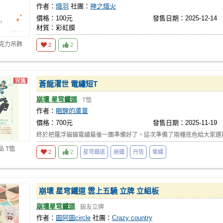
作者：
熾羽
社團：
神之熾火
價格：100元
發售日期：2025-12-14
材質：彩虹膜
壓克力吊飾
2
2
蒼龍濯世 電繡短T
崩壞 星穹鐵道
T恤
作者：
睏醒的蘆葦
價格：700元
發售日期：2025-11-19
終於把羅浮貓貓電繡最後一團準備好了，這次準備了兩種底色給大家選
品 T恤
2
2
星穹鐵道
崩鐵
丹恆
電繡
崩壞 星穹鐵道 雲上五驍 立牌 立組板
崩壞星穹鐵道
飯友立牌
作者：
圓阿圓circle
社團：
Crazy country