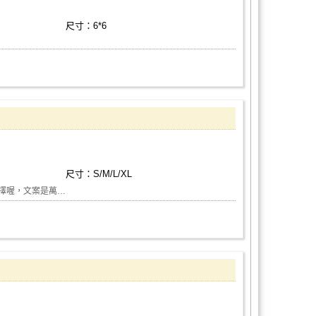
尺寸：6*6
尺寸：S/M/L/XL
擇喔，文案是萬…