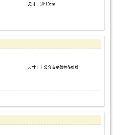
尺寸：10*10cm
尺寸：十公分海星體棉花娃娃