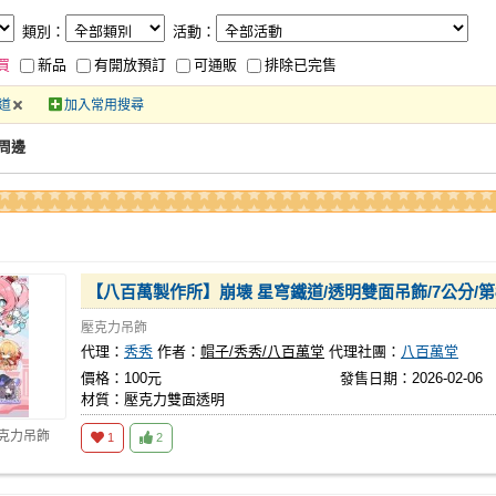
類別：
活動：
買
新品
有開放預訂
可通販
排除已完售
道
加入常用搜尋
周邊
【八百萬製作所】崩壊 星穹鐵道/透明雙面吊飾/7公分/第
壓克力吊飾
代理：
秀秀
作者：
帽子/秀秀/八百萬堂
代理社團：
八百萬堂
價格：100元
發售日期：2026-02-06
材質：壓克力雙面透明
壓克力吊飾
1
2