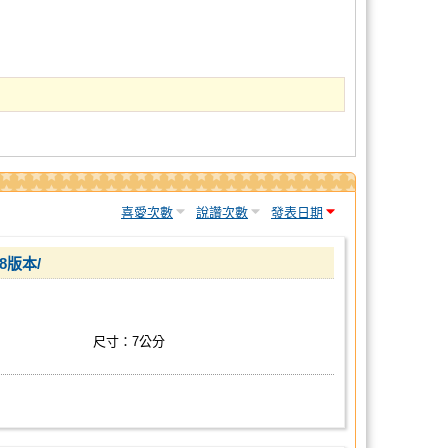
喜愛次數
說讚次數
發表日期
8版本/
尺寸：7公分