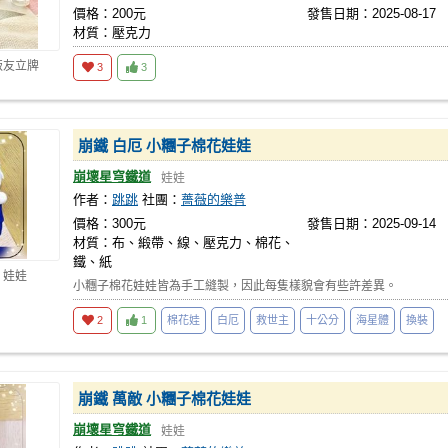
價格：200元
發售日期：2025-08-17
材質：壓克力
飯友立牌
3
3
崩鐵 白厄 小糰子棉花娃娃
崩壞星穹鐵道
娃娃
作者：
跳跳
社團：
薔薇的樂普
價格：300元
發售日期：2025-09-14
材質：布、緞帶、線、壓克力、棉花、
鐵、紙
 娃娃
小糰子棉花娃娃皆為手工縫製，因此每隻樣貌會有些許差異。
2
1
棉花娃
白厄
救世主
十公分
海星體
換裝
崩鐵 萬敵 小糰子棉花娃娃
崩壞星穹鐵道
娃娃