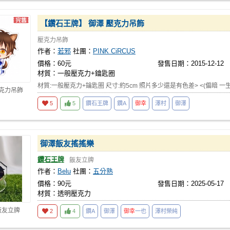
【鑽石王牌】 御澤 壓克力吊飾
壓克力吊飾
作者：
若邪
社團：
PINK CiRCUS
價格：60元
發售日期：2015-12-12
材質：一般壓克力+鑰匙圈
材質:一般壓克力+鑰匙圈 尺寸:約5cm 照片多少還是有色差> <(偏暗 一
壓克力吊飾
5
5
鑽石王牌
鑽A
御幸
澤村
御澤
御澤飯友搖搖樂
鑽石王牌
飯友立牌
作者：
Belu
社團：
五分熟
價格：90元
發售日期：2025-05-17
材質：透明壓克力
飯友立牌
2
4
鑽A
御澤
御幸
一也
澤村榮純