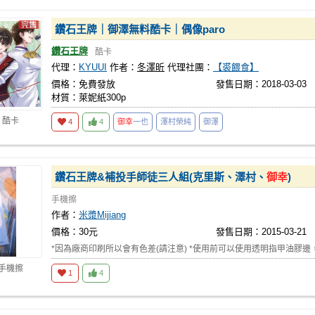
鑽石王牌｜御澤無料酷卡｜偶像paro
鑽石王牌
酷卡
代理：
KYUUI
作者：
冬澤昕
代理社團：
【裘餵食】
價格：免費發放
發售日期：2018-03-03
材質：萊妮紙300p
 酷卡
4
4
御幸
一也
澤村榮純
御澤
鑽石王牌&補投手師徒三人組(克里斯、澤村、
御幸
)
手機擦
作者：
米漿Mijiang
價格：30元
發售日期：2015-03-21
*因為廠商印刷所以會有色差(請注意) *使用前可以使用透明指甲油膠邊
 手機擦
1
4