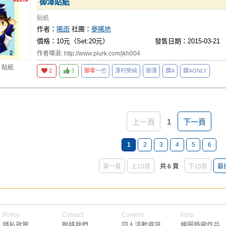
御澤貼紙
貼紙
作者：
唏雨
社團：
夢唏地
價格：10元（Set:20元）
發售日期：2015-03-21
作者噗浪: http://www.plurk.com/jkh004
 貼紙
2
3
御幸
一也
澤村榮純
御澤
鑽A
鑽AONLY
上一頁
1
下一頁
1
2
3
4
5
6
第一頁
上10頁
共 6 頁
下10頁
最
Policy
Contact
Content
Help
隱私政策
聯絡我們
同人活動資訊
繪圖藝廊作品