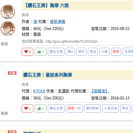
【鑽石王牌】胸章 六款
胸章
作者：
湘
社團：
黃藍潮團
價格：40元（Set:220元）
發售日期：2015-08-22
材質：霧面
加印表單填寫↓ http://goo.gl/forms/MvTCdXO1jH
 胸章
4
4
鑽石王牌
鑽A
澤村
降谷
小春
御幸
克里
鑽石王牌｜童話系列胸章
胸章
代理：
KYUUI
作者：
冬澤昕
代理社團：
【裘餵食】
價格：30元（Set:200元）
發售日期：2016-02-13
1
4
鑽石王牌
御幸
一也
澤村榮純
小湊兄弟
降谷
 胸章