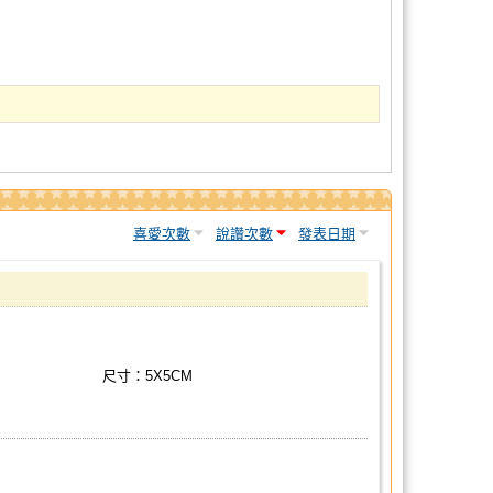
喜愛次數
說讚次數
發表日期
尺寸：5X5CM