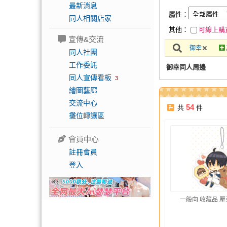
最新消息
屬性：
同人相關店家
其他：
可線上購
宣傳&交流
御幸
同人社團
工作委託
御幸同人周邊
同人宣傳看板
3
繪圖藝廊
交流中心
54
共
件
攤位轉讓區
會員中心
註冊會員
登入
一般向 收藏品 