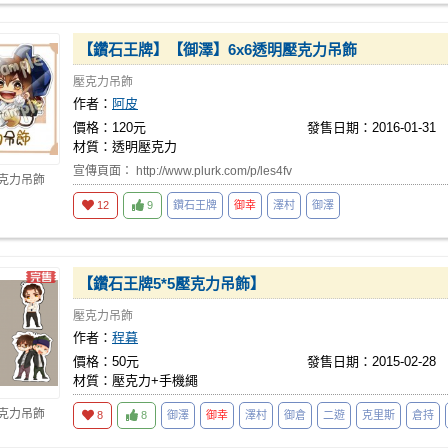
【鑽石王牌】【御澤】6x6透明壓克力吊飾
壓克力吊飾
作者：
阿皮
價格：120元
發售日期：2016-01-31
材質：透明壓克力
宣傳頁面： http://www.plurk.com/p/les4fv
壓克力吊飾
12
9
鑽石王牌
御幸
澤村
御澤
【鑽石王牌5*5壓克力吊飾】
壓克力吊飾
作者：
程暮
價格：50元
發售日期：2015-02-28
材質：壓克力+手機繩
壓克力吊飾
8
8
御澤
御幸
澤村
御倉
二遊
克里斯
倉持