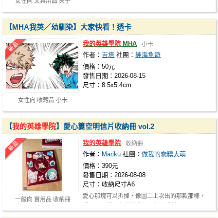
女性向 文具用品 夾子
【MHA我英／幼馴染】大家快看！透卡
我的英雄學院
MHA
小卡
作者：
吉塔
社團：
紳海魚遊
價格：50元
發售日期：2026-08-15
尺寸：8.5x5.4cm
女性向 收藏品 小卡
【
我的英雄學院
】愛心簍空明信片收納冊 vol.2
我的英雄學院
收納冊
作者：
Mariku
社團：
做我的蠢糗大萌
價格：390元
發售日期：2026-08-08
尺寸：收納尺寸A6
愛心那塊可以拆掉，像圖二上次出的那款那樣，
一般向 實用品 收納冊
愛心可以拆下來自製成小吊飾 但我這…