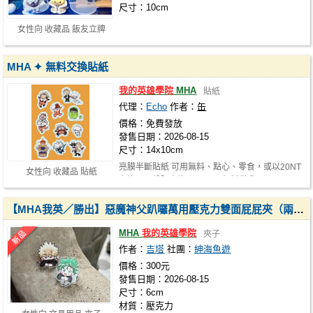
尺寸：10cm
女性向 收藏品 飯友立牌
MHA ✦ 無料交換貼紙
我的英雄學院
MHA
貼紙
代理：
Echo
作者：
缶
價格：免費發放
發售日期：2026-08-15
尺寸：14x10cm
亮膜半斷貼紙 可用無料、點心、零食，或以20NT
女性向 收藏品 貼紙
交換，一份限交換一張。 ✦ 無料僅我…
【MHA我英／勝出】惡魔神父趴囉萬用壓克力雙面屁屁夾（兩顆一起不拆賣）
MHA
我的英雄學院
夾子
作者：
吉塔
社團：
紳海魚遊
價格：300元
發售日期：2026-08-15
尺寸：6cm
材質：壓克力