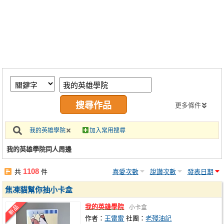
同人社團
工作委託
同人宣傳看板
繪圖藝廊
交流中心
攤位轉讓區
更多條件
會員功能選單
我的英雄學院
加入常用搜尋
會員中心
我的英雄學院同人周邊
註冊會員
1108
共
件
喜愛次數
說讚次數
發表日期
登入
焦凍貓幫你抽小卡盒
我的英雄學院
小卡盒
作者：
王雷雷
社團：
老殘油記