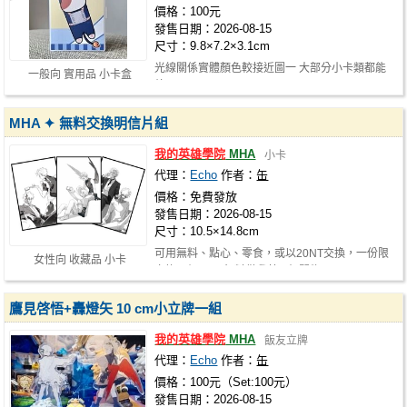
價格：100元
發售日期：2026-08-15
尺寸：9.8×7.2×3.1cm
光線關係實體顏色較接近圖一 大部分小卡類都能
一般向 實用品 小卡盒
放
MHA ✦ 無料交換明信片組
我的英雄學院
MHA
小卡
代理：
Echo
作者：
缶
價格：免費發放
發售日期：2026-08-15
尺寸：10.5×14.8cm
可用無料、點心、零食，或以20NT交換，一份限
女性向 收藏品 小卡
交換一組。 ✦ 無料僅我英IP相關物及…
鷹見啓悟+轟燈矢 10 cm小立牌一組
我的英雄學院
MHA
飯友立牌
代理：
Echo
作者：
缶
價格：100元（Set:100元）
發售日期：2026-08-15