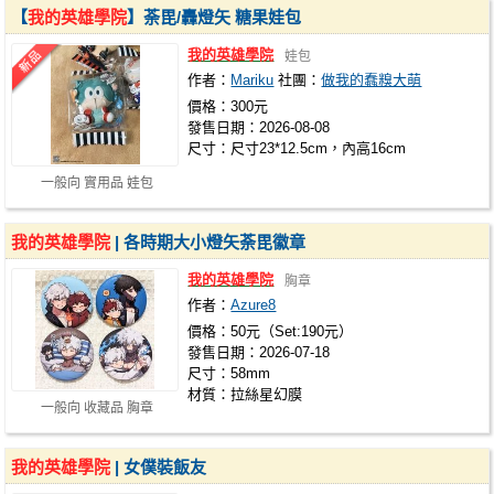
【
我的英雄學院
】荼毘/轟燈矢 糖果娃包
我的英雄學院
娃包
作者：
Mariku
社團：
做我的蠢糗大萌
價格：300元
發售日期：2026-08-08
尺寸：尺寸23*12.5cm，內高16cm
一般向 實用品 娃包
我的英雄學院
| 各時期大小燈矢荼毘徽章
我的英雄學院
胸章
作者：
Azure8
價格：50元（Set:190元）
發售日期：2026-07-18
尺寸：58mm
材質：拉絲星幻膜
一般向 收藏品 胸章
我的英雄學院
| 女僕裝飯友