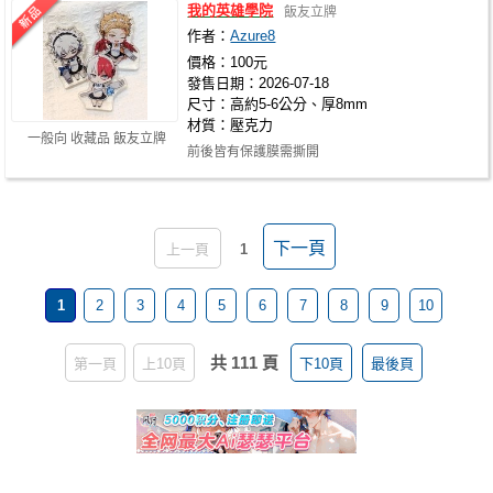
我的英雄學院
飯友立牌
作者：
Azure8
價格：100元
發售日期：2026-07-18
尺寸：高約5-6公分、厚8mm
材質：壓克力
一般向 收藏品 飯友立牌
前後皆有保護膜需撕開
下一頁
上一頁
1
1
2
3
4
5
6
7
8
9
10
共 111 頁
第一頁
上10頁
下10頁
最後頁