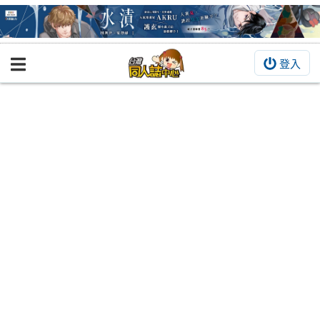
登入
BOOKY書集倉庫
同人作品
同人誌
同人周邊
同人數位作品
活動&消息
同人誌活動
最新消息
同人相關店家
宣傳&交流