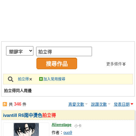
同人社團
工作委託
同人宣傳看板
繪圖藝廊
交流中心
攤位轉讓區
更多條件
會員功能選單
拍立得
加入常用搜尋
會員中心
拍立得同人周邊
註冊會員
346
共
件
喜愛次數
說讚次數
發表日期
登入
ivantill R6雨中燙色
拍立得
Alienstage
小卡
作者：
ouo9