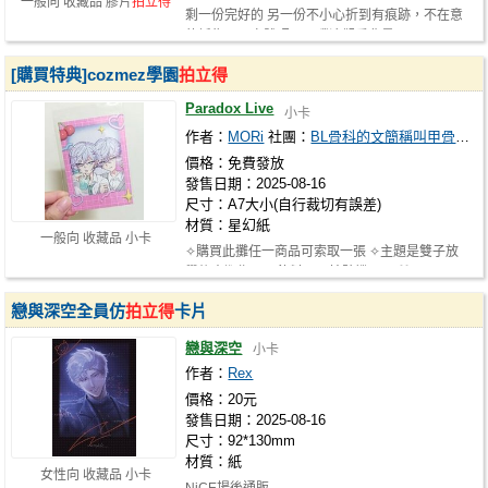
一般向 收藏品 膠片
拍立得
剩一份完好的 另一份不小心折到有痕跡，不在意
的話售$10 實體照可至噗浪觀看背景(…
[購買特典]cozmez學園
拍立得
Paradox Live
小卡
作者：
MORi
社團：
BL骨科的文簡稱叫甲骨文嗎
價格：免費發放
發售日期：2025-08-16
尺寸：A7大小(自行裁切有誤差)
材質：星幻紙
一般向 收藏品 小卡
✧購買此攤任一商品可索取一張 ✧主題是雙子放
學後去逛街、買飲料、玩拍貼機(´▽`ʃ♡ƪ…
戀與深空全員仿
拍立得
卡片
戀與深空
小卡
作者：
Rex
價格：20元
發售日期：2025-08-16
尺寸：92*130mm
材質：紙
女性向 收藏品 小卡