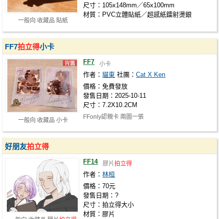
尺寸：105x148mm／65x100mm
材質：PVC立體貼紙／超感紙鐳射燙銀
一般向 收藏品 貼紙
FF7
拍立得
小卡
FF7
小卡
作者：
貓東
社團：
Cat X Ken
價格：免費發放
發售日期：2025-10-11
尺寸：7.2X10.2CM
FFonly認親卡 兩圖一張
一般向 收藏品 小卡
好朋友
拍立得
FF14
膠片
拍立得
作者：
林桓
價格：70元
發售日期：?
尺寸：拍立得大小
材質：膠片