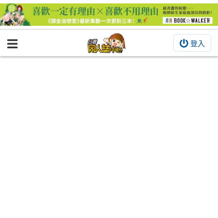
登入
BOOKY書集倉庫
同人作品
同人誌
同人周邊
同人數位作品
活動&消息
同人誌活動
最新消息
同人相關店家
宣傳&交流