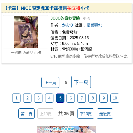
【卡茲】NiCE限定虎耳卡茲撒馬
拍立得
小卡
JOJO的奇妙冒險
小卡
作者：
かおり
社團：
松鼠麵包
價格：免費發放
發售日期：2025-08-16
尺寸：8.6cm x 5.4cm
材質：雪銅300g+銀河膜
一般向 收藏品 小卡
8/16更新 廠商多給一倍😭所以改成無料發送～ 之
後還會發 雖然有寫日期（尷尬） 希…
下一頁
上一頁
5
1
2
3
4
5
6
7
8
9
10
共 35 頁
第一頁
上10頁
下10頁
最後頁