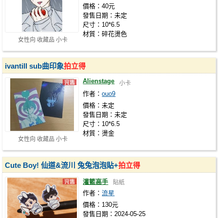
價格：40元
發售日期：未定
尺寸：10*6.5
材質：碎花燙色
女性向 收藏品 小卡
ivantill sub曲印象
拍立得
Alienstage
小卡
作者：
ouo9
價格：未定
發售日期：未定
尺寸：10*6.5
材質：燙金
女性向 收藏品 小卡
Cute Boy! 仙道&流川 兔兔泡泡貼+
拍立得
灌籃高手
貼紙
作者：
流星
價格：130元
發售日期：2024-05-25