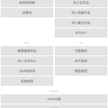
檢舉與回報
同人誌作品
許願池
同人周邊作品
同人數位作品
BOOKY
Help
Ad
繪圖藝廊作品
刊登廣告
同人交流中心
合作提案
Q&A問與答
贊助我們
系統檢測
Mobile
Android版