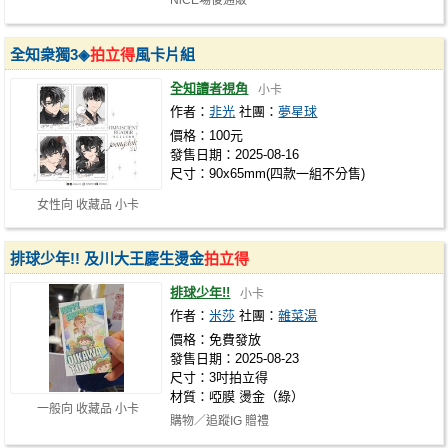
NiCE場後通販
全知衆獨3◈
拍立得
風卡片組
全知讀者視角
小卡
作者：
非光
社團：
夢星球
價格：100元
發售日期：2025-08-16
尺寸：90x65mm(四款一組不分售)
女性向 收藏品 小卡
排球少年!! 及川大王慶生燙金
拍立得
排球少年!!
小卡
作者：
米莎
社團：
雜菜湯
價格：免費發放
發售日期：2025-08-23
尺寸：3吋拍立得
材質：啞膜 燙金（綠）
一般向 收藏品 小卡
購物／追蹤IG 贈禮