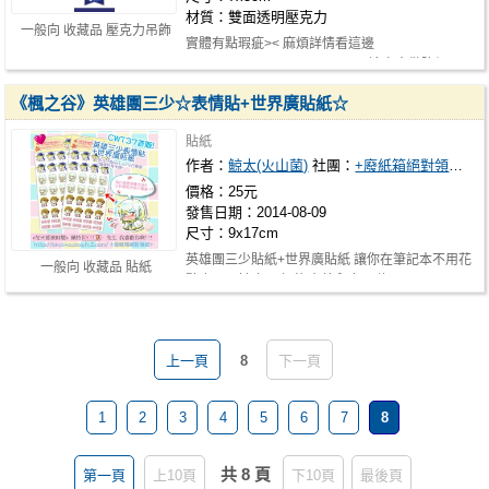
材質：雙面透明壓克力
一般向 收藏品 壓克力吊飾
實體有點瑕疵>< 麻煩詳情看這邊
https://www.plurk.com/p/lqe3r9 這次會做降價
處…
《楓之谷》英雄團三少☆表情貼+世界廣貼紙☆
貼紙
作者：
鯨太(火山菌)
社團：
+廢紙箱絕對領域+Litter Bins+
價格：25元
發售日期：2014-08-09
尺寸：9x17cm
英雄團三少貼紙+世界廣貼紙 讓你在筆記本不用花
一般向 收藏品 貼紙
點也可以尬廣跟上(沒意義啊 每張均…
上一頁
8
下一頁
1
2
3
4
5
6
7
8
共 8 頁
第一頁
上10頁
下10頁
最後頁