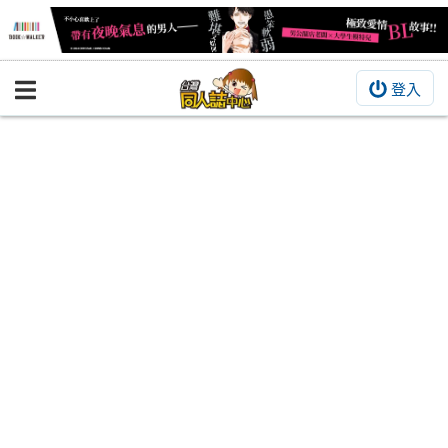
登入
BOOKY書集倉庫
同人作品
同人誌
同人周邊
同人數位作品
活動&消息
同人誌活動
最新消息
同人相關店家
宣傳&交流