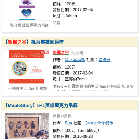
價格：120元
發售日期：2017-02-04
尺寸：7x5cm
印調：
一般向 收藏品 壓克力吊飾
https://docs.google.com/forms/d/e/1FAIpQLSeN2
【
新楓之谷
】楓葉英雄圓鏡梳
新楓之谷
化妝鏡
作者：
黑水晶烏龜
社團：
紫琉璃
價格：120元
發售日期：2017-02-04
尺寸：直徑約7cm
附有梳子的圓鏡 實用的生活用品 已經確定加印 會
一般向 生活用品 化妝鏡
部分場販部分通販 讓英雄們陪伴你…
【MapleStory】6+1英雄壓克力吊飾
壓克力吊飾
作者：
Rua
社團：
24hr☆全年都休
價格：100元（Set:599元）
發售日期：2016-08-28