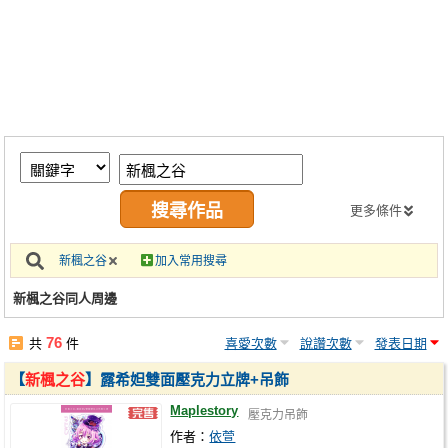
同人社團
工作委託
同人宣傳看板
繪圖藝廊
交流中心
攤位轉讓區
更多條件
會員功能選單
新楓之谷
加入常用搜尋
會員中心
新楓之谷同人周邊
註冊會員
76
共
件
喜愛次數
說讚次數
發表日期
登入
【
新楓之谷
】露希妲雙面壓克力立牌+吊飾
Maplestory
壓克力吊飾
作者：
依萱