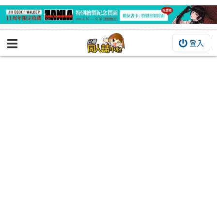
登入
BOOKY書集倉庫
同人作品
同人誌
同人周邊
同人數位作品
活動&消息
同人誌活動
最新消息
同人相關店家
宣傳&交流