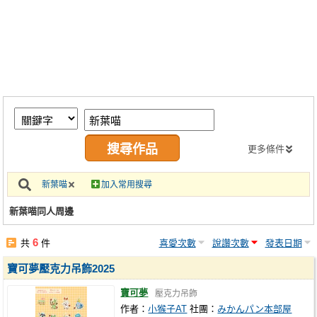
同人社團
工作委託
同人宣傳看板
繪圖藝廊
交流中心
攤位轉讓區
更多條件
會員功能選單
新葉喵
加入常用搜尋
會員中心
新葉喵同人周邊
註冊會員
6
共
件
喜愛次數
說讚次數
發表日期
登入
寶可夢壓克力吊飾2025
寶可夢
壓克力吊飾
作者：
小猴子AT
社團：
みかんパン本部屋