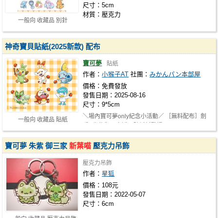
尺寸：5cm
材質：壓克力
一般向 收藏品 別針
神奇寶貝貼紙(2025新款) 配布
寶可夢
貼紙
作者：
小猴子AT
社團：
みかんパン本部屋
價格：免費發放
發售日期：2025-08-16
尺寸：9*5cm
＼場內寶可夢only紀念小活動／ ［無料配布］劍
一般向 收藏品 貼紙
盾&朱紫御三家透明貼紙新登場...！ …
寶可夢 朱紫 御三家
新葉喵
壓克力吊飾
壓克力吊飾
作者：
星狐
價格：108元
發售日期：2022-05-07
尺寸：6cm