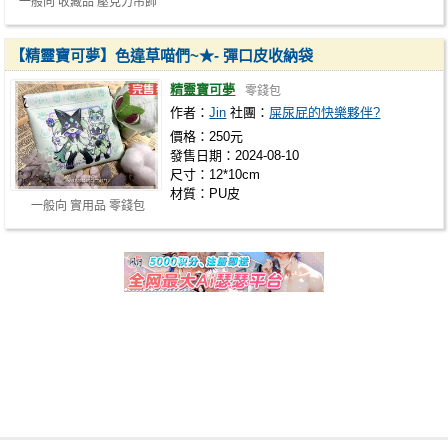
一般向 收藏品 壓克力吊飾
【精靈寶可夢】色違草喵們~★- 彈口皮收納袋
精靈寶可夢
零錢包
作者：
Jin
社團：
屎尿屁的快樂夥伴?
價格：250元
發售日期：2024-08-10
尺寸：12*10cm
材質：PU皮
一般向 實用品 零錢包