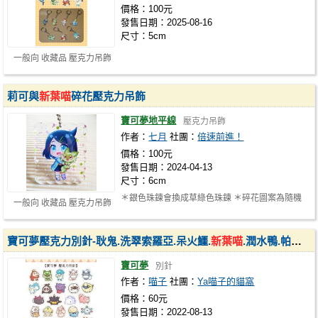
價格：100元
發售日期：2025-08-16
尺寸：5cm
一般向 收藏品 壓克力吊飾
莉可與
新葉喵
碎花壓克力吊飾
寶可夢地平線
壓克力吊飾
作者：
七月
社團：
倍速前進！
價格：100元
發售日期：2024-04-13
尺寸：6cm
＊銀色珠鍊會換成草綠色珠鍊 ＊碎花圖案為隨機
一般向 收藏品 壓克力吊飾
寶可夢壓克力別針-耿鬼.洗翠索羅亞.呆火鱷.
新葉喵
.潤水鴨.帕奇利茲.夜巡靈.毛辮羊.咩利羊.拳海參.啪嚓海膽.雪吞蟲.呆呆獸.菊石獸.可拉可拉.烏波.蚊香蝌蚪.小磁怪.花療環環.霜奶仙.伽勒爾小火馬.快龍.基拉祈
寶可夢
別針
作者：
喵子
社團：
Ya喵子的貓窩
價格：60元
發售日期：2022-08-13