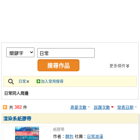
同人社團
工作委託
同人宣傳看板
繪圖藝廊
交流中心
攤位轉讓區
更多條件
會員功能選單
日常
加入常用搜尋
會員中心
日常同人周邊
註冊會員
382
共
件
喜愛次數
說讚次數
發表日期
登入
渲染系紙膠帶
紙膠帶
作者：
麵包
社團：
日常浪漫