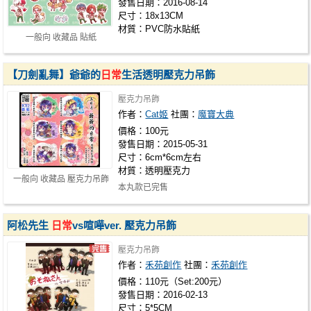
發售日期：2016-08-14
尺寸：18x13CM
材質：PVC防水貼紙
一般向 收藏品 貼紙
【刀劍亂舞】爺爺的
日常
生活透明壓克力吊飾
壓克力吊飾
作者：
Cat姬
社團：
魔寶大典
價格：100元
發售日期：2015-05-31
尺寸：6cm*6cm左右
材質：透明壓克力
一般向 收藏品 壓克力吊飾
本丸款已完售
阿松先生
日常
vs喧嘩ver. 壓克力吊飾
壓克力吊飾
作者：
禾苑創作
社團：
禾苑創作
價格：110元（Set:200元）
發售日期：2016-02-13
尺寸：5*5CM