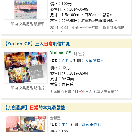
價格：100元
發售日期：2014-06-09
尺寸：1.5x100cm，每30cm一循環。
材質：台灣和紙；附圓標&熱縮膜包裝。
一般向 文具用品 紙膠帶
2014.10.09：更新三~四季的圖。 詳細情報還是
請參考臉書： https://www.facebook.c…
【Yuri on ICE】三人
日常
明信片組
Yuri on ICE
明信片
作者：
YUYU
社團：
大眾澡堂。
價格：30元
發售日期：2017-02-04
尺寸：A6單面
材質：象牙紙
一般向 文具用品 明信片
非常開心的畫了
日常
的三人,希望大家喜歡^^
【刀劍亂舞】
日常
的本丸滑鼠墊
滑鼠墊
作者：
半半
社團：
深夜★怪獸
價格：100元