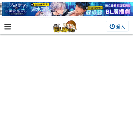
登入
BOOKY書集倉庫
同人作品
同人誌
同人周邊
同人數位作品
活動&消息
同人誌活動
最新消息
同人相關店家
宣傳&交流