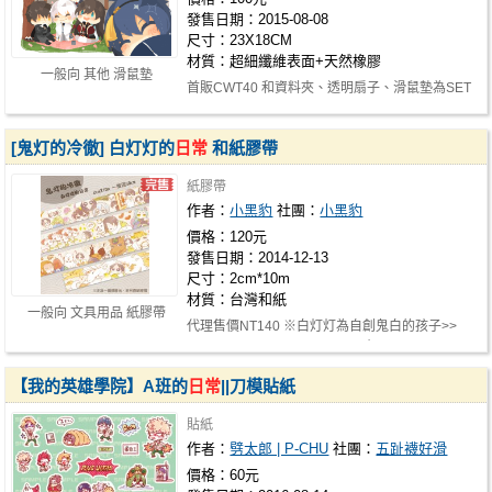
發售日期：2015-08-08
尺寸：23X18CM
材質：超細纖維表面+天然橡膠
一般向 其他 滑鼠墊
首販CWT40 和資料夾、透明扇子、滑鼠墊為SET
http://www.doujin.com.tw/goods/inf…
[鬼灯的冷徹] 白灯灯的
日常
和紙膠帶
紙膠帶
作者：
小黑豹
社團：
小黑豹
價格：120元
發售日期：2014-12-13
尺寸：2cm*10m
材質：台灣和紙
一般向 文具用品 紙膠帶
代理售價NT140 ※白灯灯為自創鬼白的孩子>>
http://www.plurk.com/p/jsbso8 親子…
【我的英雄學院】A班的
日常
||刀模貼紙
貼紙
作者：
劈太郎 | P-CHU
社團：
五趾襪好滑
價格：60元