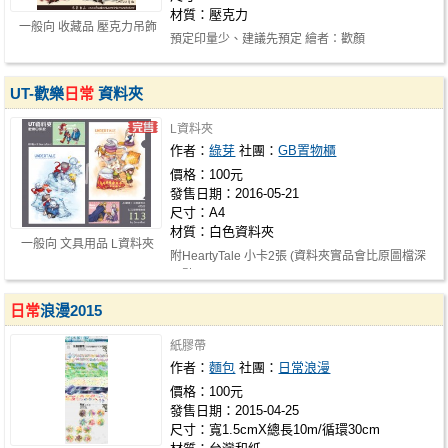
材質：壓克力
一般向 收藏品 壓克力吊飾
預定印量少、建議先預定 繪者：歡顏
UT-歡樂
日常
資料夾
L資料夾
作者：
綠芽
社團：
GB置物櫃
價格：100元
發售日期：2016-05-21
尺寸：A4
材質：白色資料夾
一般向 文具用品 L資料夾
附HeartyTale 小卡2張 (資料夾實品會比原圖檔深
一點) http://greenbudbomb.blogspo…
日常
浪漫2015
紙膠帶
作者：
麵包
社團：
日常浪漫
價格：100元
發售日期：2015-04-25
尺寸：寬1.5cmX總長10m/循環30cm