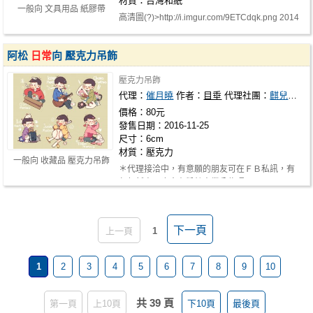
材質：台灣和紙
一般向 文具用品 紙膠帶
高清圖(?)>http://i.imgur.com/9ETCdqk.png 2014
既品>http://i.imgur.com/oP1aCCQ.…
阿松
日常
向 壓克力吊飾
壓克力吊飾
代理：
催月曉
作者：
目垂
代理社團：
麒兒本舖
價格：80元
發售日期：2016-11-25
尺寸：6cm
材質：壓克力
一般向 收藏品 壓克力吊飾
＊代理接洽中，有意願的朋友可在ＦＢ私訊，有
任何新商品也會在粉絲專業公佈喔！ …
下一頁
上一頁
1
1
2
3
4
5
6
7
8
9
10
共 39 頁
第一頁
上10頁
下10頁
最後頁