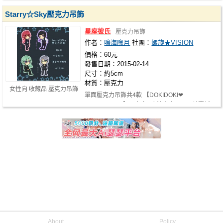
Starry☆Sky壓克力吊飾
星座彼氏
壓克力吊飾
作者：
鳴海隗月
社團：
螺旋★VISION
價格：60元
發售日期：2015-02-14
尺寸：約5cm
材質：壓克力
女性向 收藏品 壓克力吊飾
單面壓克力吊飾共4款 【DOKIDOKI❤
COLLECTION】乙女向&魔法少女 ONLY首賣新
品
About
Policy