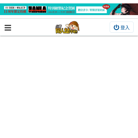
登入
BOOKY書集倉庫
同人作品
同人誌
同人周邊
同人數位作品
活動&消息
同人誌活動
最新消息
同人相關店家
宣傳&交流