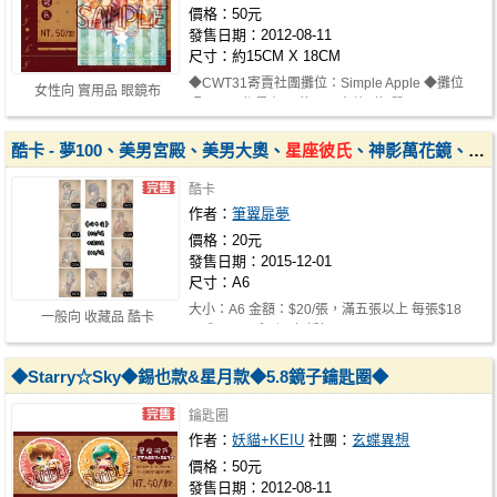
價格：50元
發售日期：2012-08-11
尺寸：約15CM X 18CM
◆CWT31寄賣社團攤位：Simple Apple ◆攤位
女性向 實用品 眼鏡布
碼：兩天都是在B1的T52 ◆共1款(單面) NT.…
酷卡 - 夢100、美男宮殿、美男大奧、
星座彼氏
、神影萬花鏡、兵長、三日月宗近、三國戀戰記
酷卡
作者：
筆翼扉夢
價格：20元
發售日期：2015-12-01
尺寸：A6
大小：A6 金額：$20/張，滿五張以上 每張$18
一般向 收藏品 酷卡
(可與Other系列一起折扣) FB： https…
◆Starry☆Sky◆錫也款&星月款◆5.8鏡子鑰匙圈◆
鑰匙圈
作者：
妖貓+KEIU
社團：
玄蝶異想
價格：50元
發售日期：2012-08-11