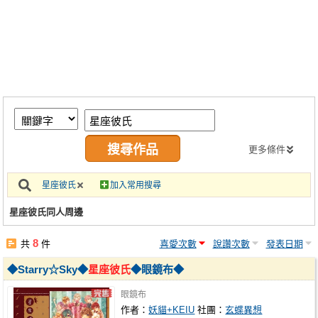
同人社團
工作委託
同人宣傳看板
繪圖藝廊
交流中心
攤位轉讓區
更多條件
會員功能選單
星座彼氏
加入常用搜尋
會員中心
星座彼氏同人周邊
註冊會員
8
共
件
喜愛次數
說讚次數
發表日期
登入
◆Starry☆Sky◆
星座彼氏
◆眼鏡布◆
眼鏡布
作者：
妖貓+KEIU
社團：
玄蝶異想