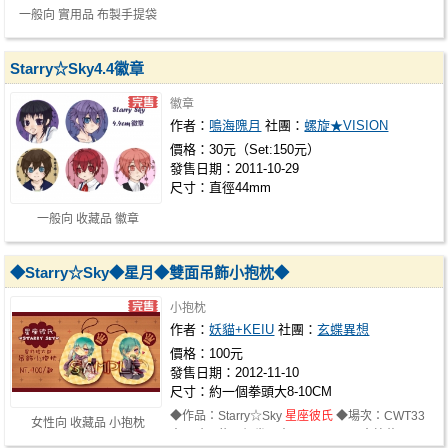
一般向 實用品 布製手提袋
Starry☆Sky4.4徽章
徽章
作者：
鳴海隗月
社團：
螺旋★VISION
價格：30元（Set:150元）
發售日期：2011-10-29
尺寸：直徑44mm
一般向 收藏品 徽章
◆Starry☆Sky◆星月◆雙面吊飾小抱枕◆
小抱枕
作者：
妖貓+KEIU
社團：
玄蝶異想
價格：100元
發售日期：2012-11-10
尺寸：約一個拳頭大8-10CM
◆作品：Starry☆Sky
星座彼氏
◆場次：CWT33
女性向 收藏品 小抱枕
◆尺寸：約一個拳頭大8~10 cm，內塞棉花…