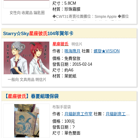
尺寸：5.8CM
材質：珍珠霧膜
女性向 收藏品 鑰匙圈
◆CWT31寄賣社團攤位：Simple Apple ◆攤位
碼：兩天都是在B1的T52 ◆ 共2款 (錫也款&…
Starry☆Sky
星座彼氏
104年賀年卡
星座彼氏
明信片
作者：
鳴海隗月
社團：
螺旋★VISION
價格：免費發放
發售日期：2015-02-14
尺寸：約A6
材質：萊妮紙
一般向 文具用品 明信片
【
星座彼氏
】春夏組環保袋
布製手提袋
作者：
月貓創意工作室
社團：
月貓創意工作室
價格：100元
發售日期：?
尺寸：單色雙面