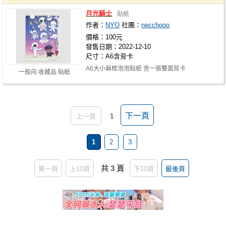
月光騎士
貼紙
作者：
NYO
社團：
necchooo
價格：100元
發售日期：2022-12-10
尺寸：A6含背卡
A6大小無框泡泡貼紙 含一張雙面背卡
一般向 收藏品 貼紙
下一頁
上一頁
1
1
2
3
共 3 頁
第一頁
上10頁
下10頁
最後頁