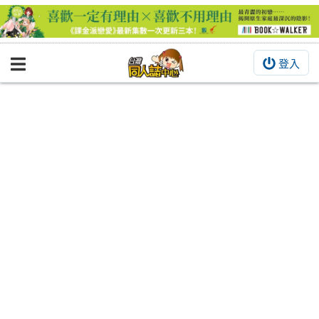
登入
BOOKY書集倉庫
同人作品
同人誌
同人周邊
同人數位作品
活動&消息
同人誌活動
最新消息
同人相關店家
宣傳&交流