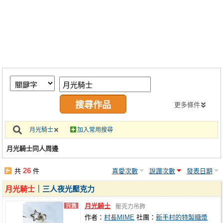
同人社團
工作委託
同人宣傳看板
繪圖藝廊
交流中心
攤位轉讓區
更多條件
會員功能選單
月光騎士
加入常用搜尋
會員中心
月光騎士同人周邊
註冊會員
26
共
件
喜愛次數
說讚次數
發表日期
登入
月光騎士
｜三人夜光壓克力
月光騎士
壓克力吊飾
作者：
村長MIME
社團：
新手村的特製糖漿