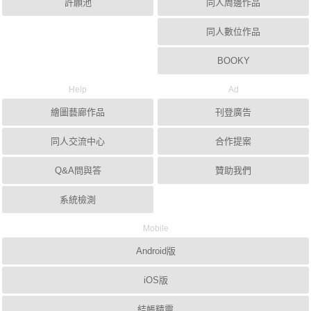
許願池
同人周邊作品
同人數位作品
BOOKY
Help
Ad
繪圖藝廊作品
刊登廣告
同人交流中心
合作提案
Q&A問與答
贊助我們
系統檢測
Mobile
Android版
iOS版
結帳精靈