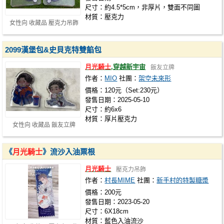
尺寸：約4.5*5cm，非厚片，雙面不同圖
材質：壓克力
女性向 收藏品 壓克力吊飾
2099漢堡包&史貝克特雙餡包
月光騎士
,穿越新宇宙
飯友立牌
作者：
MIO
社團：
架空未來形
價格：120元（Set:230元）
發售日期：2025-05-10
尺寸：約6x6
材質：厚片壓克力
女性向 收藏品 飯友立牌
《
月光騎士
》流沙入油票根
月光騎士
壓克力吊飾
作者：
村長MIME
社團：
新手村的特製糖漿
價格：200元
發售日期：2023-05-20
尺寸：6X18cm
材質：藍色入油流沙