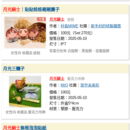
月光騎士
｜貼貼娃娃親親團子
月光騎士
娃娃
作者：
村長MIME
社團：
新手村的特製糖漿
價格：100元（Set:270元）
發售日期：2025-05-10
尺寸：8*7
背面分別有 白翅膀、黑翅膀、惡魔翅膀
女性向 收藏品 娃娃
月光三糰子
月光騎士
壓克力吊飾
作者：
MIO
社團：
架空未來形
價格：100元
發售日期：2025-05-10
尺寸：外盒5*4cm
材質：塑膠、壓克力
女性向 收藏品 壓克力吊飾
月光騎士
無框泡泡貼紙