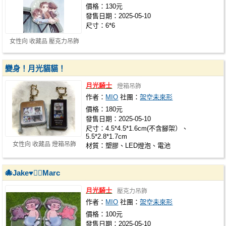
價格：130元
發售日期：2025-05-10
尺寸：6*6
女性向 收藏品 壓克力吊飾
變身！月光貓貓！
月光騎士
燈箱吊飾
作者：
MIO
社團：
架空未來形
價格：180元
發售日期：2025-05-10
尺寸：4.5*4.5*1.6cm(不含腳架）、
5.5*2.8*1.7cm
女性向 收藏品 燈箱吊飾
材質：塑膠、LED燈泡、電池
🐙Jake♥️🧜‍♂️Marc
月光騎士
壓克力吊飾
作者：
MIO
社團：
架空未來形
價格：100元
發售日期：2025-05-10