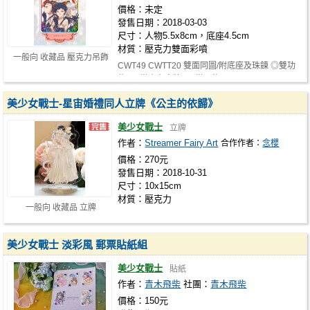
價格：未定
發售日期：2018-03-03
尺寸：人物5.5x8cm，底座4.5cm
材質：壓克力雙面彩噴
一般向 收藏品 壓克力吊飾
CWT49 CWTT20 雙面同圖/附底座及珠鍊 ◎雙功
能 *可當桌上立牌 *可當吊飾
美少女戰士-星宙婚禮同人立牌《公主的依歸》
美少女戰士
立牌
作者：
Streamer Fairy Art
合作作者：
念櫻
價格：270元
發售日期：2018-10-31
尺寸：10x15cm
材質：壓克力
一般向 收藏品 立牌
美少女戰士 淡彩風 郵票貼紙組
美少女戰士
貼紙
作者：
青木飛柴
社團：
青木飛柴
價格：150元