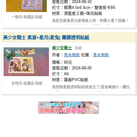
發售日期：2024-08-10
尺寸：郵票4.5x6.5cm，整張背卡B5
材質：燙藍星工藝+珠光貼紙
一般向 收藏品 貼紙
為紀念最後星光劇場版上映，把戰士畫了個遍！
🤣 9/28(六)歡迎到我們理想間的美戰o…
美少女戰士 黑淑+星月(星兔) 霧膜透明貼紙
美少女戰士
貼紙
作者：
青木飛柴
社團：
青木飛柴
價格：60元
發售日期：2024-09-28
尺寸：A6
材質：霧面PVC貼紙
女性向 收藏品 貼紙
很想做看看透明貼紙就誕生了(星兔萬歲‼️) ✨攤位
消費皆贈一張三光透明貼紙(發完為…