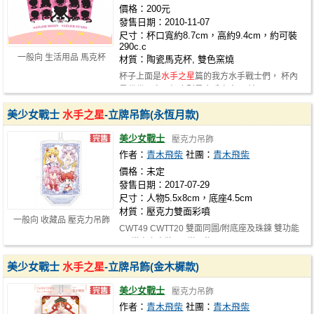
價格：200元
發售日期：2010-11-07
尺寸：杯口寬約8.7cm，高約9.4cm，約可裝
290c.c
一般向 生活用品 馬克杯
材質：陶瓷馬克杯, 雙色窯燒
杯子上面是
水手之星
篇的我方水手戰士們， 杯內
是貓貓一家，杯底則是水手宇宙 目前…
美少女戰士
水手之星
-立牌吊飾(永恆月款)
美少女戰士
壓克力吊飾
作者：
青木飛柴
社團：
青木飛柴
價格：未定
發售日期：2017-07-29
尺寸：人物5.5x8cm，底座4.5cm
材質：壓克力雙面彩噴
一般向 收藏品 壓克力吊飾
CWT49 CWTT20 雙面同圖/附底座及珠鍊 雙功能
*可當桌上立牌 *可當吊飾
美少女戰士
水手之星
-立牌吊飾(金木樨款)
美少女戰士
壓克力吊飾
作者：
青木飛柴
社團：
青木飛柴