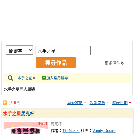
同人社團
工作委託
同人宣傳看板
繪圖藝廊
交流中心
攤位轉讓區
更多條件
會員功能選單
水手之星
加入常用搜尋
會員中心
水手之星同人周邊
註冊會員
6
共
件
喜愛次數
說讚次數
發表日期
登入
水手之星
馬克杯
馬克杯
作者：
娜=Nakiki
社團：
Vanity Desire