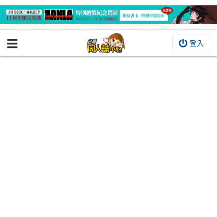
登入
BOOKY書集倉庫
同人作品
同人誌
同人周邊
同人數位作品
活動&消息
同人誌活動
最新消息
同人相關店家
宣傳&交流