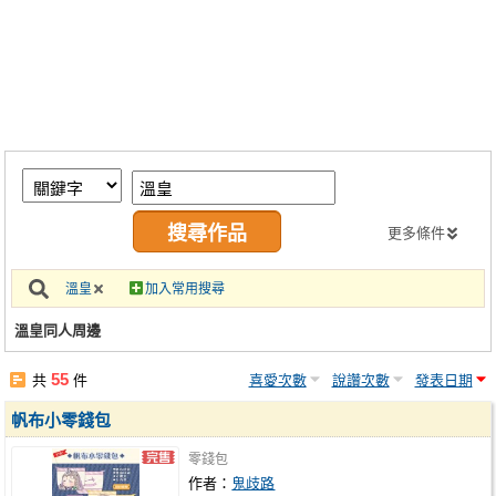
同人社團
工作委託
同人宣傳看板
繪圖藝廊
交流中心
攤位轉讓區
更多條件
會員功能選單
溫皇
加入常用搜尋
會員中心
溫皇同人周邊
註冊會員
55
共
件
喜愛次數
說讚次數
發表日期
登入
帆布小零錢包
零錢包
作者：
鬼歧路