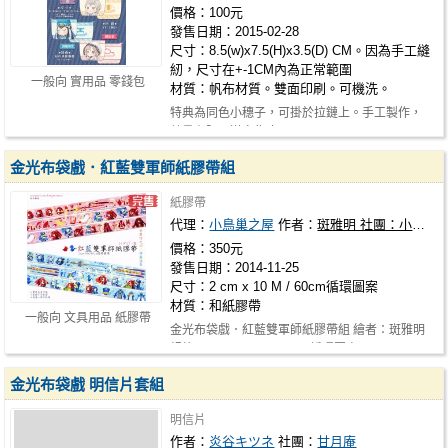
價格：100元
發售日期：2015-02-28
尺寸：8.5(w)x7.5(H)x3.5(D) CM。因為手工縫
紉，尺寸在+-1CM內為正常範圍
一般向 實用品 零錢包
材質：帆布材質。雙面印刷。可機洗。
特典為同色小穗子，可掛於拉鏈上。手工製作，
數量有限，送完為止。
金光布袋戲．紅藍雙軍師紙膠帶組
紙膠帶
代理：
小鳥巢之屋
作者：
斑雅明 社團：小鳥巢之屋
價格：350元
發售日期：2014-11-25
尺寸：2 cm x 10 M / 60cm循環圖案
材質：和紙膠帶
一般向 文具用品 紙膠帶
金光布袋戲．紅藍雙軍師紙膠帶組 繪者：斑雅明
規格：2 cm x 10 M / 60cm循環圖案…
金光布袋戲 明信片套組
明信片
作者：
炎谷キツネ
社團：
甘月庵