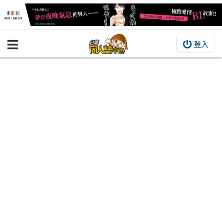
登入
BOOKY書集倉庫
同人作品
同人誌
同人周邊
同人數位作品
活動&消息
同人誌活動
最新消息
同人相關店家
宣傳&交流