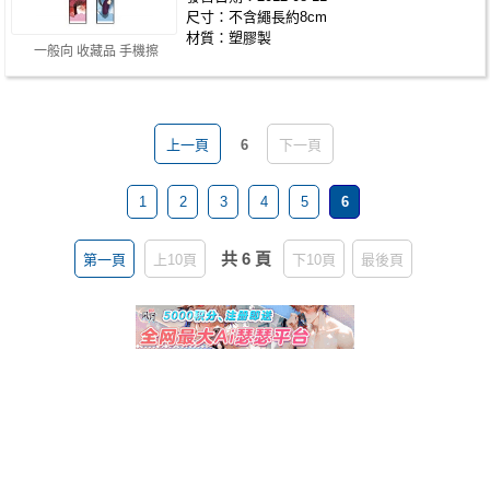
尺寸：不含繩長約8cm
材質：塑膠製
一般向 收藏品 手機擦
上一頁
6
下一頁
1
2
3
4
5
6
共 6 頁
第一頁
上10頁
下10頁
最後頁