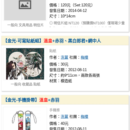
價格：120元（Set:120元）
發售日期：2014-04-12
尺寸：10*14cm
◎ 明信片組 NT120（預購價NT100）僅現場少量
一般向 文具用品 明信片
販售 8款明信片組合，內容為小動物插…
【金光-可寫貼紙組】
溫皇
+赤羽、黑白郎君+網中人
貼紙
作者：
洗翼
社團：
梅樓
價格：30元
發售日期：2012-08-11
尺寸：約9*11cm，兩款各兩張
材質：模造紙
一般向 收藏品 貼紙
【金光-手機掛帶】
溫皇
+赤羽
手機擦
作者：
洗翼
社團：
梅樓
價格：40元
發售日期：2012-08-11