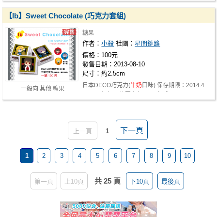
【Ib】Sweet Chocolate (巧克力套組)
糖果
作者：
小殺
社團：
星間鏈路
價格：100元
發售日期：2013-08-10
尺寸：約2.5cm
日本DECO巧克力(
牛奶
口味) 保存期限：2014.4
一般向 其他 糖果
三顆巧克力(三款圖案各一顆) 加贈3.2…
下一頁
上一頁
1
1
2
3
4
5
6
7
8
9
10
共 25 頁
第一頁
上10頁
下10頁
最後頁