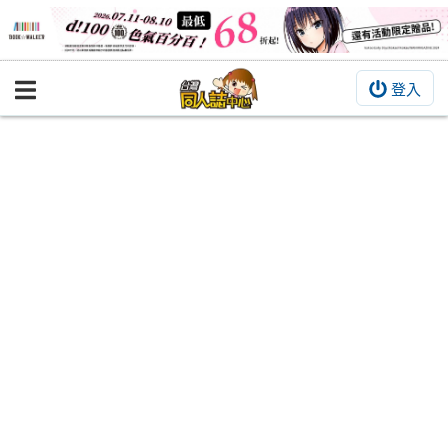
登入
BOOKY書集倉庫
同人作品
同人誌
同人周邊
同人數位作品
活動&消息
同人誌活動
最新消息
同人相關店家
宣傳&交流