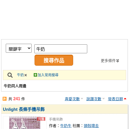
同人社團
工作委託
同人宣傳看板
繪圖藝廊
交流中心
攤位轉讓區
更多條件
會員功能選單
牛奶
加入常用搜尋
會員中心
牛奶同人周邊
註冊會員
241
共
件
喜愛次數
說讚次數
發表日期
登入
Unlight 長條手機吊飾
手機吊飾
作者：
牛奶牛
社團：
頭殼壞去