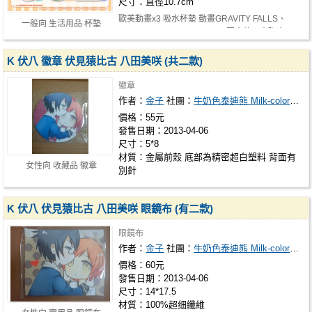
尺寸：直徑10.7cm
歐美動畫x3 吸水杯墊 動畫GRAVITY FALLS、
一般向 生活用品 杯墊
TMNT2012、MLP:Pinkiepie 圖案的吸水陶瓷…
K 伏八 徽章 伏見猿比古 八田美咲 (共二款)
徽章
作者：
金子
社團：
牛奶色泰迪熊 Milk-colored teddy bear
價格：55元
發售日期：2013-04-06
尺寸：5*8
材質：金屬前殼 底部為精密超白塑料 背面有
女性向 收藏品 徽章
別針
K 伏八 伏見猿比古 八田美咲 眼鏡布 (有二款)
眼鏡布
作者：
金子
社團：
牛奶色泰迪熊 Milk-colored teddy bear
價格：60元
發售日期：2013-04-06
尺寸：14*17.5
材質：100%超细纖維