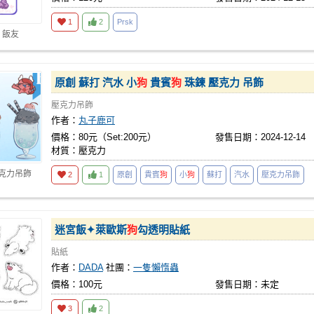
1
2
Prsk
 飯友
原創 蘇打 汽水 小
狗
貴賓
狗
珠鍊 壓克力 吊飾
壓克力吊飾
作者：
丸子鹿可
價格：80元（Set:200元）
發售日期：2024-12-14
材質：壓克力
壓克力吊飾
2
1
原創
貴賓
狗
小
狗
蘇打
汽水
壓克力吊飾
迷宮飯✦萊歐斯
狗
勾透明貼紙
貼紙
作者：
DADA
社團：
一隻懶惰蟲
價格：100元
發售日期：未定
3
2