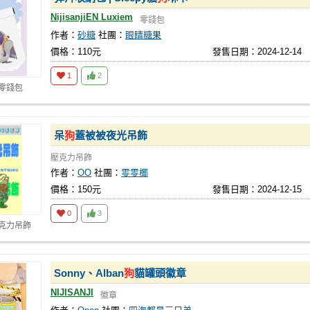
NijisanjiEN Luxiem
零錢包
作者：
砂糖
社團：
眼睛糖果
價格：110元
發售日期：2024-12-14
1
2
 零錢包
呆
狗
蓋被被夜光吊飾
壓克力吊飾
作者：
OO
社團：
零零椰
價格：150元
發售日期：2024-12-15
0
3
壓克力吊飾
Sonny、Alban
狗
貓罐頭徽章
NIJISANJI
徽章