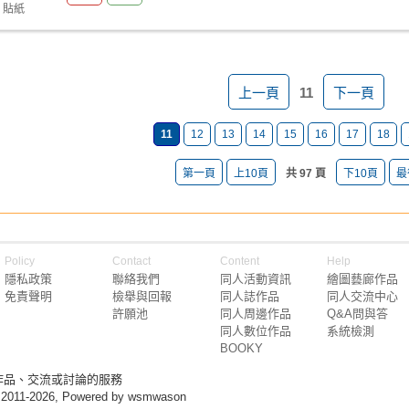
 貼紙
上一頁
11
下一頁
11
12
13
14
15
16
17
18
第一頁
上10頁
共 97 頁
下10頁
最
Policy
Contact
Content
Help
隱私政策
聯絡我們
同人活動資訊
繪圖藝廊作品
免責聲明
檢舉與回報
同人誌作品
同人交流中心
許願池
同人周邊作品
Q&A問與答
同人數位作品
系統檢測
BOOKY
作品、交流或討論的服務
 2011-2026, Powered by wsmwason