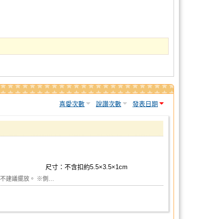
喜愛次數
說讚次數
發表日期
尺寸：不含扣約5.5×3.5×1cm
不建議擺放。 ※側…