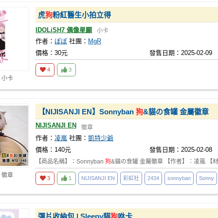
虎
狗
粉紅醫生小拍立得
IDOLiSH7 偶像星願
小卡
作者：
ぽぽ
社團：
MgR
價格：30元
發售日期：2025-02-09
4
3
 小卡
【NIJISANJI EN】Sonnyban
狗
&貓の食罐 金屬徽章
NIJISANJI EN
徽章
作者：
凌嵐
社團：
凱特少爺
價格：140元
發售日期：2025-02-08
【商品名稱】：Sonnyban
狗
&貓の食罐 金屬徽章 【作者】：凌嵐 【
 徽章
3
1
NIJISANJI EN
彩虹社
2434
sonnyban
Sonny
彈片收納包 | Sleepy貓
狗
咻卡