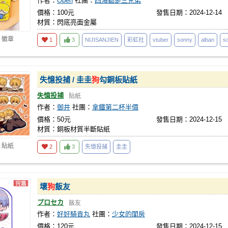
作者：
Open
社團：
四海都是三兄弟
價格：100元
發售日期：2024-12-14
材質：閃底亮面金屬
 徽章
1
3
NIJISANJIEN
彩虹社
vtuber
sonny
alban
s
失憶投捕 / 圭圭
狗
勾銅板貼紙
失憶投捕
貼紙
作者：
御井
社團：
拿鐵第二杯半價
價格：50元
發售日期：2024-12-15
材質：銅板材質半斷貼紙
 貼紙
2
3
失憶投捕
圭圭
壞
狗
飯友
プロセカ
飯友
作者：
好好騎貢丸
社團：
少女的閨房
價格：120元
發售日期：2024-12-15