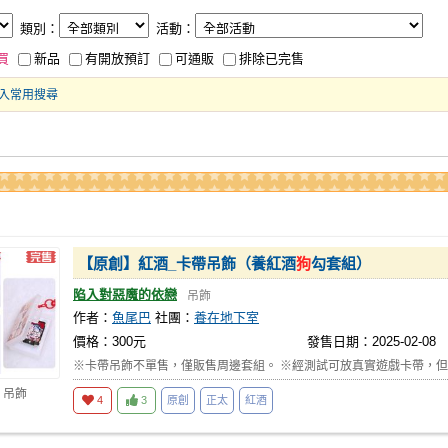
類別：
活動：
買
新品
有開放預訂
可通販
排除已完售
入常用搜尋
【原創】紅酒_卡帶吊飾（養紅酒
狗
勾套組）
陷入對惡魔的依戀
吊飾
作者：
魚尾巴
社團：
養在地下室
價格：300元
發售日期：2025-02-08
※卡帶吊飾不單售，僅販售周邊套組。 ※經測試可放真實遊戲卡帶，但
 吊飾
4
3
原創
正太
紅酒