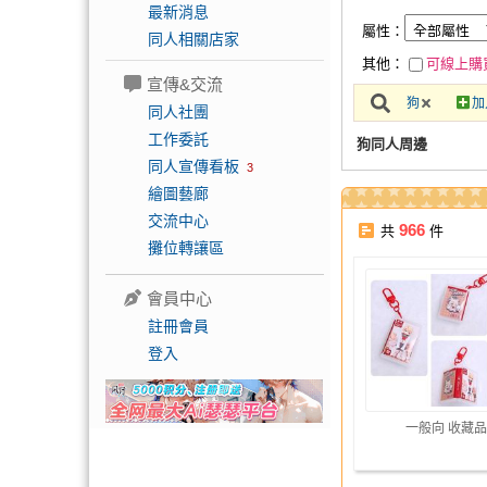
最新消息
屬性：
同人相關店家
其他：
可線上購
宣傳&交流
狗
加
同人社團
工作委託
狗同人周邊
同人宣傳看板
3
繪圖藝廊
交流中心
966
共
件
攤位轉讓區
會員中心
註冊會員
登入
一般向 收藏品