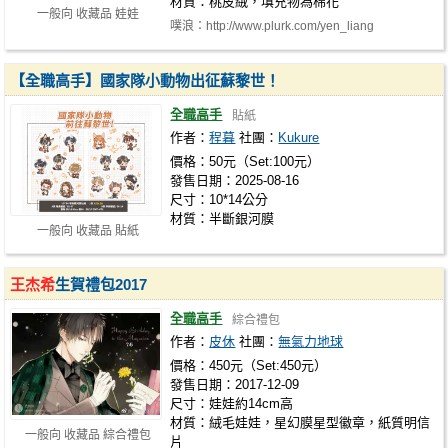
材質：桃皮絨，填充物為棉花
一般向 收藏品 娃娃
噗浪：http://www.plurk.com/yen_liang
【全職高手】國家隊小動物出征蘇黎世！
全職高手
貼紙
作者：
程暮
社團：
Kukure
價格：50元（Set:100元）
發售日期：2025-08-16
尺寸：10*14公分
材質：半斷銀河膜
一般向 收藏品 貼紙
王杰希
生賀禮包2017
全職高手
綜合禮包
作者：
皮休
社團：
無氣力地球
價格：450元（Set:450元）
發售日期：2017-12-09
尺寸：娃娃約14cm高
材質：絨毛娃娃，星幻膜星型徽章，紙質明信
一般向 收藏品 綜合禮包
片