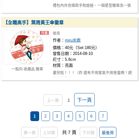
禮包內共含兩款手枕娃娃、一個星型徽章及一張
明信片。 另有黃少天的生賀禮包。
【全職高手】葉周黃王傘徽章
徽章
作者：
miru米鹿
價格：40元（Set:180元）
發售日期：2014-08-10
尺寸：5.8cm
材質：亮面
一般向 收藏品 徽章
畫完啦！！！（炸 還有不用客氣不用害羞啊！趕
快搭訕我嘛！！！(?) CWT37只有D2、…
下一頁
上一頁
1
1
2
3
4
5
6
7
共 7 頁
第一頁
上10頁
下10頁
最後頁