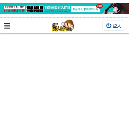
登入
BOOKY書集倉庫
同人作品
同人誌
同人周邊
同人數位作品
活動&消息
同人誌活動
最新消息
同人相關店家
宣傳&交流