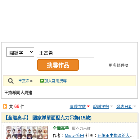
同人社團
工作委託
同人宣傳看板
繪圖藝廊
交流中心
攤位轉讓區
更多條件
會員功能選單
王杰希
加入常用搜尋
會員中心
王杰希同人周邊
註冊會員
66
共
件
喜愛次數
說讚次數
發表日期
登入
【全職高手】 國家隊單面壓克力吊飾(15款)
全職高手
壓克力吊飾
作者：
Misty-系田
社團：
在細雨中翻滾的大蘋果