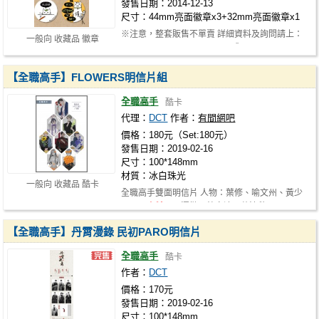
發售日期：2014-12-13
尺寸：44mm亮面徽章x3+32mm亮面徽章x1
※注意，整套販售不單賣 詳細資料及詢問請上：
一般向 收藏品 徽章
www.plurk.com/starfishlittlex 或 …
【全職高手】FLOWERS明信片組
全職高手
酷卡
代理：
DCT
作者：
有間網吧
價格：180元（Set:180元）
發售日期：2019-02-16
尺寸：100*148mm
材質：冰白珠光
一般向 收藏品 酷卡
全職高手雙面明信片 人物：葉修、喻文州、黃少
天、
王杰希
、周澤楷、韓文清、蘇沐秋…
【全職高手】丹霄漫錄 民初PARO明信片
全職高手
酷卡
作者：
DCT
價格：170元
發售日期：2019-02-16
尺寸：100*148mm