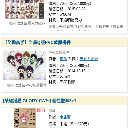
價格：70元（Set:1000元）
發售日期：2015-02-28
尺寸：5*5CM
材質：不透明壓克力
一般向 收藏品 壓克力吊飾
※黃少天/張新杰/孫翔完售※ ※其餘款剩下殘量※
-多少都會有些許色差 -附雙面背卡OO…
【全職高手】全員Q版PVC軟膠掛件
PVC軟膠掛件
作者：
皮休
社團：
無氣力地球
價格：70元（Set:480元）
發售日期：2014-12-13
尺寸：6cm高
材質：PVC軟膠
一般向 收藏品 PVC軟膠掛件
[榮耀猫猫 GLORY CATs] 個性徽章3+1
徽章
作者：
木各㍿
價格：未定（Set:120元）