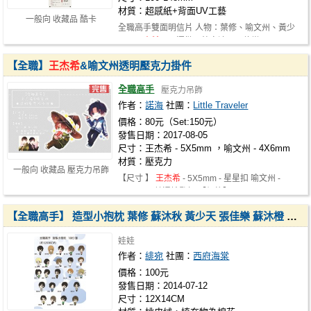
材質：超感紙+背面UV工藝
一般向 收藏品 酷卡
全職高手雙面明信片 人物：葉修、喻文州、黃少
天、
王杰希
、周澤楷、韓文清、張佳樂…
【全職】
王杰希
&喻文州透明壓克力掛件
全職高手
壓克力吊飾
作者：
諾海
社團：
Little Traveler
價格：80元（Set:150元）
發售日期：2017-08-05
尺寸：王杰希 - 5X5mm ，喻文州 - 4X6mm
材質：壓克力
一般向 收藏品 壓克力吊飾
【尺寸 】
王杰希
- 5X5mm - 星星扣 喻文州 -
4X6mm - 普通鑰匙扣 【價格】…
【全職高手】 造型小抱枕 葉修 蘇沐秋 黃少天 張佳樂 蘇沐橙 韓文清
娃娃
作者：
緋宛
社團：
西府海棠
價格：100元
發售日期：2014-07-12
尺寸：12X14CM