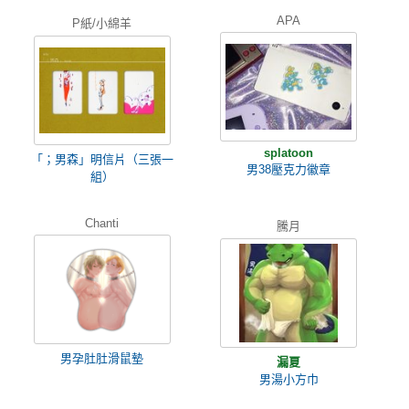
APA
P紙/小綿羊
splatoon
「；男森」明信片（三張一
男38壓克力徽章
組）
Chanti
騰月
男孕肚肚滑鼠墊
漏夏
男湯小方巾