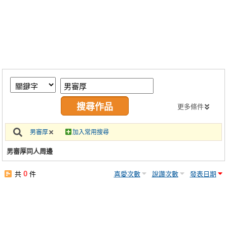
同人社團
工作委託
同人宣傳看板
繪圖藝廊
交流中心
攤位轉讓區
更多條件
會員功能選單
男審厚
加入常用搜尋
會員中心
男審厚同人周邊
註冊會員
0
共
件
喜愛次數
說讚次數
發表日期
登入