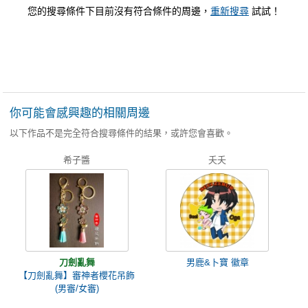
您的搜尋條件下目前沒有符合條件的周邊，
重新搜尋
試試！
你可能會感興趣的相關周邊
以下作品不是完全符合搜尋條件的結果，或許您會喜歡。
希子醬
夭夭
刀劍亂舞
男鹿&卜寶 徽章
【刀劍亂舞】審神者櫻花吊飾
(男審/女審)