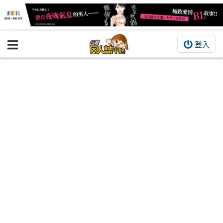
登入
BOOKY書集倉庫
同人作品
同人誌
同人周邊
同人數位作品
活動&消息
同人誌活動
最新消息
同人相關店家
宣傳&交流