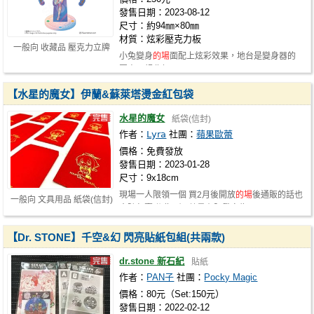
發售日期：2023-08-12
尺寸：約94㎜×80㎜
材質：炫彩壓克力板
一般向 收藏品 壓克力立牌
小兔變身
的場
面配上炫彩效果，地台是變身器的
圖案，超夢幻！
【水星的魔女】伊蘭&蘇萊塔燙金紅包袋
水星的魔女
紙袋(信封)
作者：
𝖫𝗒𝗋𝖺
社團：
蘋果歐蕾
價格：免費發放
發售日期：2023-01-28
尺寸：9x18cm
現場一人限領一個 買2月後開放
的場
後通販的話也
一般向 文具用品 紙袋(信封)
會隨包裹附贈一個 數量有限發完為…
【Dr. STONE】千空&幻 閃亮貼紙包組(共兩款)
dr.stone 新石紀
貼紙
作者：
PAN子
社團：
Pocky Magic
價格：80元（Set:150元）
發售日期：2022-02-12