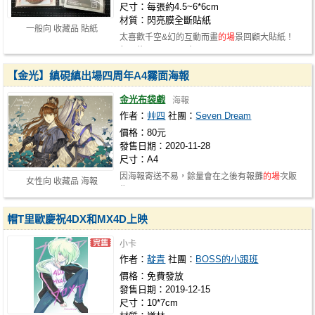
尺寸：每張約4.5~6*6cm
材質：閃亮膜全斷貼紙
一般向 收藏品 貼紙
太喜歡千空&幻的互動而畫
的場
景回顧大貼紙！
每張約4.5~6*6cm大。
【金光】縝硯縝出場四周年A4霧面海報
金光布袋戲
海報
作者：
艸四
社團：
Seven Dream
價格：80元
發售日期：2020-11-28
尺寸：A4
因海報寄送不易，餘量會在之後有報攤
的場
次販
女性向 收藏品 海報
售
帽T里歐慶祝4DX和MX4D上映
小卡
作者：
靛青
社團：
BOSS的小跟班
價格：免費發放
發售日期：2019-12-15
尺寸：10*7cm