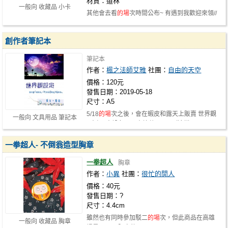
材質：道林
一般向 收藏品 小卡
其他會去看
的場
次時間公布~ 有遇到我歡迎來領//
https://www.plurk.com/p/nlqy9s …
創作者筆記本
筆記本
作者：
楓之法師艾雅
社團：
自由的天空
價格：120元
發售日期：2019-05-18
尺寸：A5
5/18
的場
次之後，會在蝦皮和露天上販賣 世界觀
一般向 文具用品 筆記本
+大綱+人設各買一本總共300元（這樣…
一拳超人- 不倒翁造型胸章
一拳超人
胸章
作者：
小異
社團：
很忙的閒人
價格：40元
發售日期：?
尺寸：4.4cm
雖然也有同時參加駁二
的場
次，但此商品在高雄
一般向 收藏品 胸章
場是CWTK 限定的~