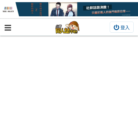
登入
BOOKY書集倉庫
同人作品
同人誌
同人周邊
同人數位作品
活動&消息
同人誌活動
最新消息
同人相關店家
宣傳&交流