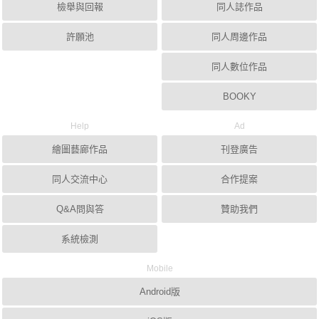
檢舉與回報
同人誌作品
許願池
同人周邊作品
同人數位作品
BOOKY
Help
Ad
繪圖藝廊作品
刊登廣告
同人交流中心
合作提案
Q&A問與答
贊助我們
系統檢測
Mobile
Android版