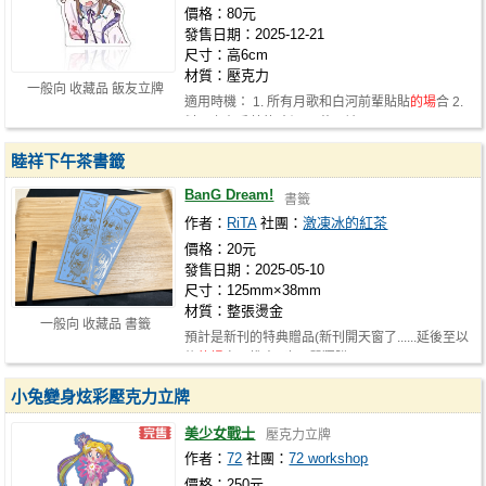
價格：80元
發售日期：2025-12-21
尺寸：高6cm
材質：壓克力
一般向 收藏品 飯友立牌
適用時機： 1. 所有月歌和白河前輩貼貼
的場
合 2.
料理上有香菜的時候 3. 芋頭被丟…
睦祥下午茶書籤
BanG Dream!
書籤
作者：
RiTA
社團：
激凍冰的紅茶
價格：20元
發售日期：2025-05-10
尺寸：125mm×38mm
材質：整張燙金
一般向 收藏品 書籤
預計是新刊的特典贈品(新刊開天窗了......延後至以
後
的場
次再推出) 也可單獨購買
小兔變身炫彩壓克力立牌
美少女戰士
壓克力立牌
作者：
72
社團：
72 workshop
價格：250元