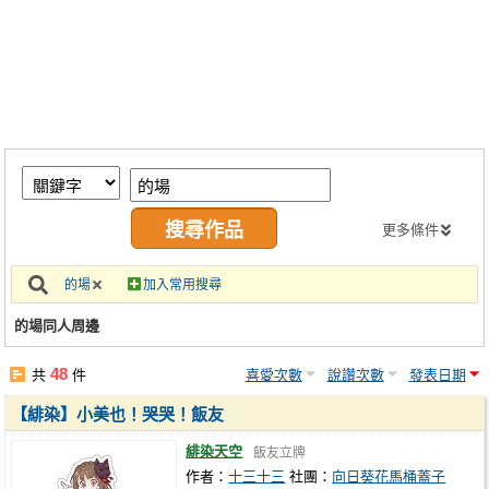
同人社團
工作委託
同人宣傳看板
繪圖藝廊
交流中心
攤位轉讓區
更多條件
會員功能選單
的場
加入常用搜尋
會員中心
的場同人周邊
註冊會員
48
共
件
喜愛次數
說讚次數
發表日期
登入
【緋染】小美也！哭哭！飯友
緋染天空
飯友立牌
作者：
十三十三
社團：
向日葵花馬桶蓋子