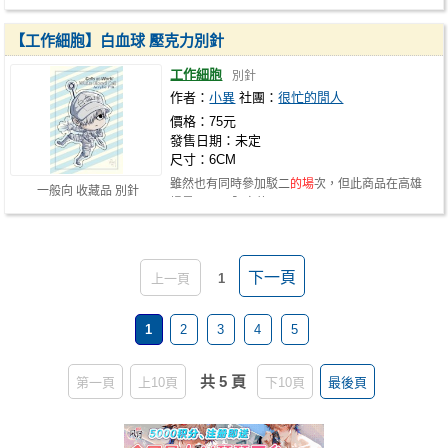
【工作細胞】白血球 壓克力別針
工作細胞
別針
作者：
小異
社團：
很忙的閒人
價格：75元
發售日期：未定
尺寸：6CM
雖然也有同時參加駁二
的場
次，但此商品在高雄
一般向 收藏品 別針
場是CWTK 限定的~
下一頁
上一頁
1
1
2
3
4
5
共 5 頁
第一頁
上10頁
下10頁
最後頁