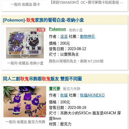
【原創'OMAMORI'】OC+寶可夢酷卡貼紙套組 - -
一般向 收藏品 酷卡
- - - - - - - - - - - - - - - - - …
[Pokemon]-
耿鬼
家族的葡萄白盒-收納小盒
Pokemon
收納小盒
作者：
滾滾
社團：
動物押花
價格：200元
發售日期：2023-08-12
尺寸：以實際為主
顏色以現場的為主，謝謝 NT.200/個
一般向 收藏品 收納小盒
同人二創
耿鬼
吊飾跟
耿鬼
飯友 雙面不同圖
寶可夢
壓克力吊飾
作者：
秋貓
社團：
秋貓AKINEKO
價格：100元
發售日期：2023-08-19
尺寸：吊飾大小約5X5Cm 飯友是4X4CM 厚
度8mm
一般向 收藏品 壓克力吊飾
材質：壓克力