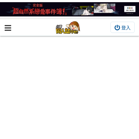
登入
BOOKY書集倉庫
同人作品
同人誌
同人周邊
同人數位作品
活動&消息
同人誌活動
最新消息
同人相關店家
宣傳&交流