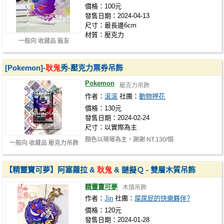
價格：100元
發售日期：2024-04-13
尺寸：最長邊6cm
材質：壓克力
一般向 收藏品 飯友
[Pokemon]-
耿鬼
秀-壓克力票券吊飾
Pokemon
壓克力吊飾
作者：
滾滾
社團：
動物押花
價格：130元
發售日期：2024-02-24
尺寸：以實際為主
顏色以現場為主，謝謝 NT.130/個
一般向 收藏品 壓克力吊飾
【精靈寶可夢】阿塞蘿拉 &
耿鬼
& 謎擬Ｑ - 雙層木質吊飾
精靈寶可夢
木頭吊飾
作者：
Jin
社團：
屎尿屁的快樂夥伴?
價格：120元
發售日期：2024-01-28