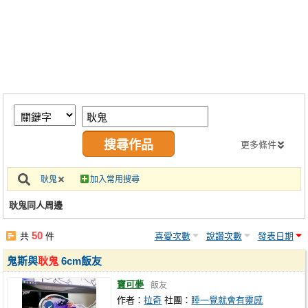
同人社團
工作委託
同人宣傳看板
繪圖藝廊
交流中心
攤位轉讓區
更多條件
會員功能選單
耿鬼
加入常用搜尋
會員中心
耿鬼同人周邊
註冊會員
50
共
件
喜愛次數
說讚次數
發表日期
登入
鬼斯與
耿鬼
6cm飯友
寶可夢
飯友
作者：
拉奇
社團：
睡一覺就會有靈感