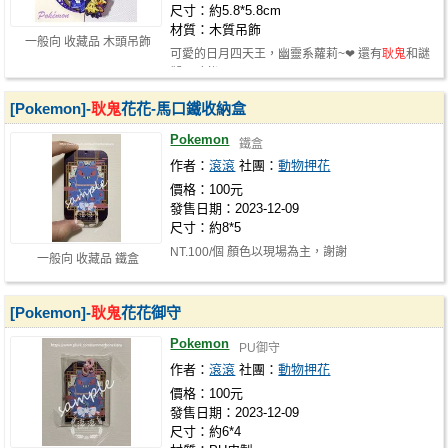
尺寸：約5.8*5.8cm
材質：木質吊飾
一般向 收藏品 木頭吊飾
可愛的日月四天王，幽靈系蘿莉~❤ 還有
耿鬼
和謎
擬Ｑ夥伴!
[Pokemon]-
耿鬼
花花-馬口鐵收納盒
Pokemon
鐵盒
作者：
滾滾
社團：
動物押花
價格：100元
發售日期：2023-12-09
尺寸：約8*5
NT.100/個 顏色以現場為主，謝謝
一般向 收藏品 鐵盒
[Pokemon]-
耿鬼
花花御守
Pokemon
PU御守
作者：
滾滾
社團：
動物押花
價格：100元
發售日期：2023-12-09
尺寸：約6*4