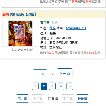
因受大眾喜愛又特別做了
耿鬼
吊飾跟
耿鬼
飯友 雙
面都不同圖(差別在表情) 吊飾大小約…
耿鬼
透明貼紙【現貨】
寶可夢
貼紙
作者：
秋貓
社團：
秋貓AKINEKO
價格：50元
發售日期：2023-08-19
尺寸：耿鬼透明貼紙【現貨】
材質：透明貼紙
一般向 收藏品 貼紙
阿豹的
耿鬼
是趴踢屬性 畫了可愛逗趣的
耿鬼
貼紙
尺寸為10X14cm
下一頁
上一頁
2
1
2
3
4
5
共 5 頁
第一頁
上10頁
下10頁
最後頁