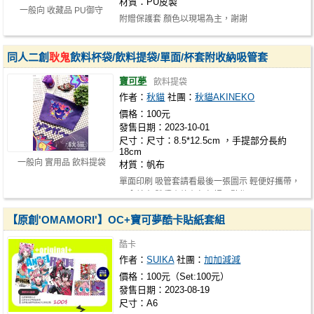
材質：PU皮製
一般向 收藏品 PU御守
附贈保護套 顏色以現場為主，謝謝
同人二創
耿鬼
飲料杯袋/飲料提袋/單面/杯套附收納吸管套
寶可夢
飲料提袋
作者：
秋貓
社團：
秋貓AKINEKO
價格：100元
發售日期：2023-10-01
尺寸：尺寸：8.5*12.5cm ，手提部分長約
18cm
一般向 實用品 飲料提袋
材質：帆布
單面印刷 吸管套請看最後一張圖示 輕便好攜帶，
一拿就走 體積小放在包包裡一點都…
【原創'OMAMORI'】OC+寶可夢酷卡貼紙套組
酷卡
作者：
SUIKA
社團：
加加減減
價格：100元（Set:100元）
發售日期：2023-08-19
尺寸：A6