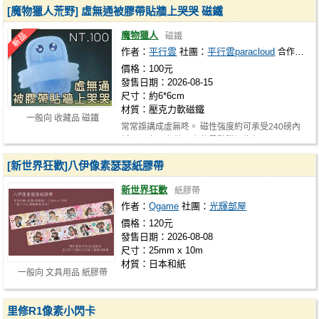
[魔物獵人荒野] 虛無通被膠帶貼牆上哭哭 磁鐵
魔物獵人
磁鐵
作者：
平行雲
社團：
平行雲paracloud
合作作者：
價格：100元
發售日期：2026-08-15
尺寸：約6*6cm
材質：壓克力軟磁鐵
一般向 收藏品 磁鐵
常常誤講成虛無咚。 磁性強度約可承受240磅內
紙張厚度。 包裝內有些黑點髒汙為灰…
[新世界狂歡]八伊像素瑟瑟紙膠帶
新世界狂歡
紙膠帶
作者：
Qgame
社團：
光輝部屋
價格：120元
發售日期：2026-08-08
尺寸：25mm x 10m
材質：日本和紙
一般向 文具用品 紙膠帶
里修R1像素小閃卡