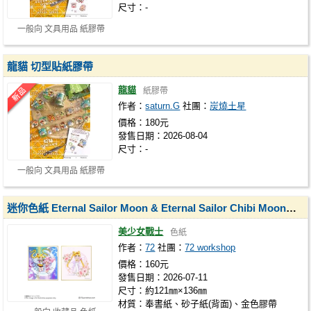
尺寸：-
一般向 文具用品 紙膠帶
龍貓 切型貼紙膠帶
龍貓
紙膠帶
作者：
saturn.G
社團：
炭燒土星
價格：180元
發售日期：2026-08-04
尺寸：-
一般向 文具用品 紙膠帶
迷你色紙 Eternal Sailor Moon & Eternal Sailor Chibi Moon／新希蕾妮蒂女王＆小淑女
美少女戰士
色紙
作者：
72
社團：
72 workshop
價格：160元
發售日期：2026-07-11
尺寸：約121㎜×136㎜
材質：奉書紙、砂子紙(背面)、金色膠帶