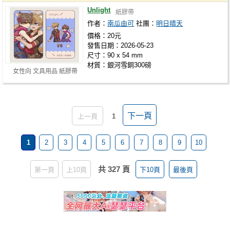
Unlight
紙膠帶
作者：
南瓜由可
社團：
明日晴天
價格：20元
發售日期：2026-05-23
尺寸：90 x 54 mm
材質：銀河雪銅300磅
女性向 文具用品 紙膠帶
下一頁
上一頁
1
1
2
3
4
5
6
7
8
9
10
共 327 頁
第一頁
上10頁
下10頁
最後頁