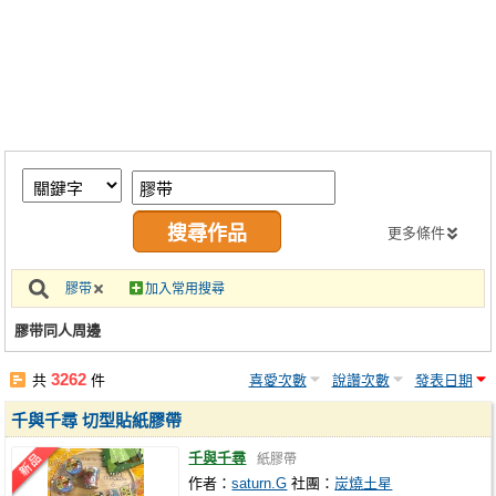
同人社團
工作委託
同人宣傳看板
繪圖藝廊
交流中心
攤位轉讓區
更多條件
會員功能選單
膠带
加入常用搜尋
會員中心
膠带同人周邊
註冊會員
3262
共
件
喜愛次數
說讚次數
發表日期
登入
千與千尋 切型貼紙膠帶
千與千尋
紙膠帶
作者：
saturn.G
社團：
炭燒土星