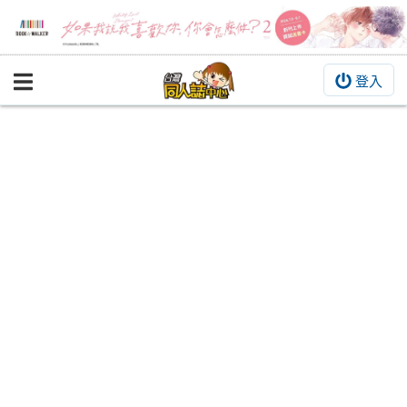
登入
BOOKY書集倉庫
同人作品
同人誌
同人周邊
同人數位作品
活動&消息
同人誌活動
最新消息
同人相關店家
宣傳&交流