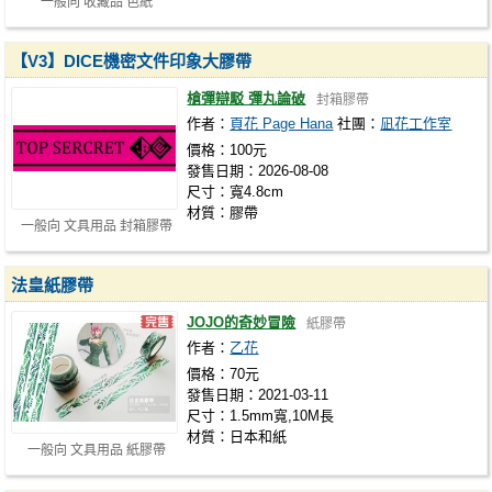
一般向 收藏品 色紙
【V3】DICE機密文件印象大膠帶
槍彈辯駁 彈丸論破
封箱膠帶
作者：
頁花 Page Hana
社團：
凪花工作室
價格：100元
發售日期：2026-08-08
尺寸：寬4.8cm
材質：膠帶
一般向 文具用品 封箱膠帶
法皇紙膠帶
JOJO的奇妙冒險
紙膠帶
作者：
乙花
價格：70元
發售日期：2021-03-11
尺寸：1.5mm寬,10M長
材質：日本和紙
一般向 文具用品 紙膠帶