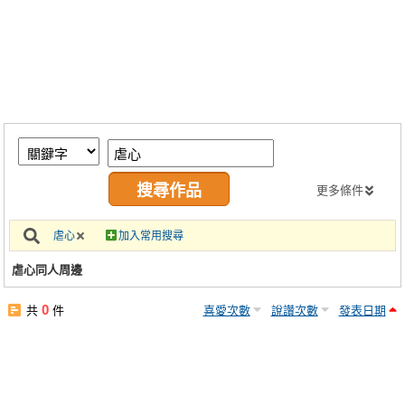
同人社團
工作委託
同人宣傳看板
繪圖藝廊
交流中心
攤位轉讓區
更多條件
會員功能選單
虐心
加入常用搜尋
會員中心
虐心同人周邊
註冊會員
0
共
件
喜愛次數
說讚次數
發表日期
登入