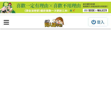
登入
BOOKY書集倉庫
同人作品
同人誌
同人周邊
同人數位作品
活動&消息
同人誌活動
最新消息
同人相關店家
宣傳&交流