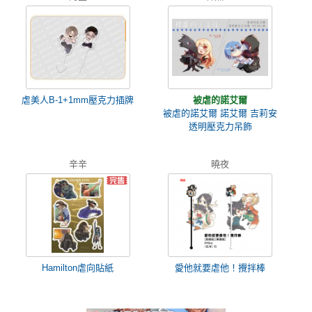
虐美人B-1+1mm壓克力插牌
被虐的諾艾爾
被虐的諾艾爾 諾艾爾 吉莉安
透明壓克力吊飾
辛辛
曉夜
Hamilton虐向貼紙
愛他就要虐他！攪拌棒