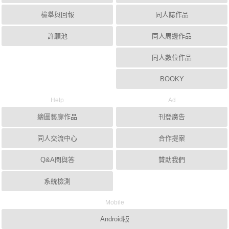
檢舉與回報
同人誌作品
許願池
同人周邊作品
同人數位作品
BOOKY
Help
Ad
繪圖藝廊作品
刊登廣告
同人交流中心
合作提案
Q&A問與答
贊助我們
系統檢測
Mobile
Android版