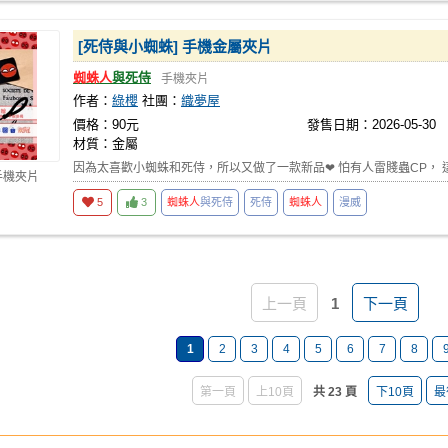
[死侍與小蜘蛛] 手機金屬夾片
蜘蛛人
與死侍
手機夾片
作者：
綠櫻
社團：
織夢屋
價格：90元
發售日期：2026-05-30
材質：金屬
因為太喜歡小蜘蛛和死侍，所以又做了一款新品❤ 怕有人雷賤蟲CP， 
手機夾片
5
3
蜘蛛人
與死侍
死侍
蜘蛛人
漫威
上一頁
1
下一頁
1
2
3
4
5
6
7
8
第一頁
上10頁
共 23 頁
下10頁
最