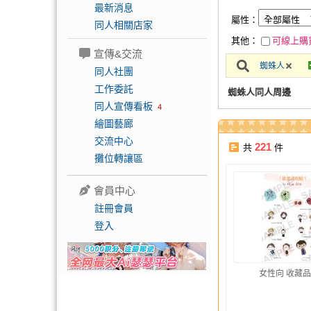
最新消息
屬性：
同人相關店家
其他：
可線上購
宣傳&交流
蜘蛛人
同人社團
工作委託
蜘蛛人同人周邊
同人宣傳看板
4
繪圖藝廊
交流中心
221
共
件
攤位轉讓區
會員中心
註冊會員
登入
女性向 收藏品