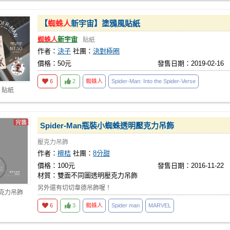
【
蜘蛛人
新宇宙】塗鴉風貼紙
蜘蛛人
新宇宙
貼紙
作者：
決子
社團：
決對極圈
價格：50元
發售日期：2019-02-16
6
2
蜘蛛人
Spider-Man: Into the Spider-Verse
 貼紙
Spider-Man瓶裝小蜘蛛透明壓克力吊飾
壓克力吊飾
作者：
檀桔
社團：
8分甜
價格：100元
發售日期：2016-11-22
材質：雙面不同圖透明壓克力吊飾
另外還有切切韋德吊飾喔！
壓克力吊飾
6
3
蜘蛛人
Spider man
MARVEL