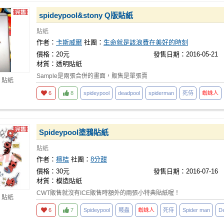
spideypool&stony Q版貼紙
貼紙
作者：
卡斯威爾
社團：
生命就是該浪費在美好的時刻
價格：20元
發售日期：2016-05-21
材質：透明貼紙
Sample是兩張合併的畫面，販售是單張賣
 貼紙
6
8
spideypool
deadpool
spiderman
死侍
蜘蛛人
Spideypool塗鴉貼紙
貼紙
作者：
檀桔
社團：
8分甜
價格：30元
發售日期：2016-07-16
材質：模造貼紙
CWT販售就沒有ICE販售時額外的兩張小特典貼紙喔！
 貼紙
6
7
Spideypool
賤蟲
蜘蛛人
死侍
Spider man
D