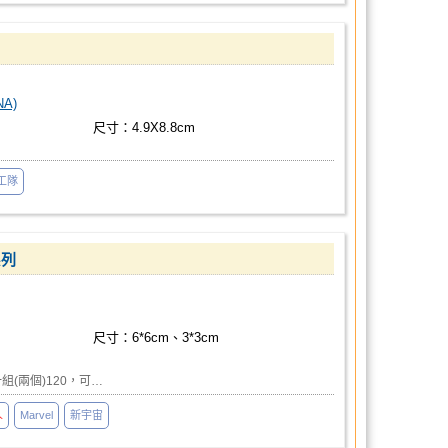
A)
尺寸：4.9X8.8cm
工隊
系列
尺寸：6*6cm、3*3cm
 一組(兩個)120，可…
人
Marvel
新宇宙