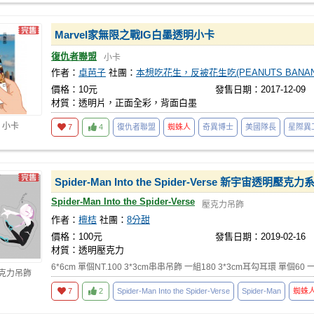
Marvel家無限之戰IG白墨透明小卡
復仇者聯盟
小卡
作者：
卓芭子
社團：
本想吃花生，反被花生吃(PEANUTS BANAN
價格：10元
發售日期：2017-12-09
材質：透明片，正面全彩，背面白墨
 小卡
7
4
復仇者聯盟
蜘蛛人
奇異博士
美國隊長
星際異
Spider-Man Into the Spider-Verse 新宇宙透明壓克力
Spider-Man Into the Spider-Verse
壓克力吊飾
作者：
檀桔
社團：
8分甜
價格：100元
發售日期：2019-02-16
材質：透明壓克力
6*6cm 單個NT.100 3*3cm串串吊飾 一組180 3*3cm耳勾耳環 單個60
壓克力吊飾
7
2
Spider-Man Into the Spider-Verse
Spider-Man
蜘蛛