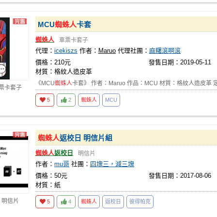
MCU
蜘蛛人
卡套
蜘蛛人
車票卡套子
代理：
icekiszs
作者：
Maruo
代理社團：
麻糬滾啊滾
價格：210元
發售日期：2019-05-11
材質：格紋人造皮革
《MCU
蜘蛛人
卡套》 作者：Maruo 作品：MCU 材質：格紋人造皮革 定價
車票卡套子
5
2
蜘蛛人
MCU
蜘蛛人
返校日 明信片組
蜘蛛人
返校日
明信片
作者：
mu哥
社團：
四塊三，減三塊
價格：50元
發售日期：2017-08-06
材質：紙
 明信片
5
4
蜘蛛人
返校日
彼得帕克