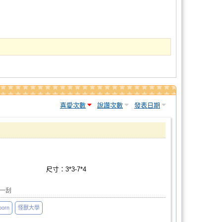
喜愛次數
說讚次數
發表日期
尺寸：3*3-7*4
刮一刮
born
怪獸大學