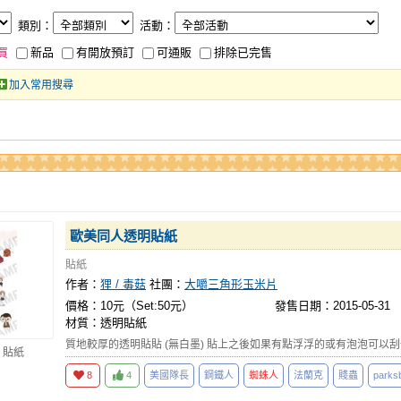
類別：
活動：
買
新品
有開放預訂
可通販
排除已完售
加入常用搜尋
歐美同人透明貼紙
貼紙
作者：
狸 / 毒菇
社團：
大嚼三角形玉米片
價格：10元（Set:50元）
發售日期：2015-05-31
材質：透明貼紙
質地較厚的透明貼貼 (無白墨) 貼上之後如果有點浮浮的或有泡泡可以
 貼紙
8
4
美國隊長
鋼鐵人
蜘蛛人
法蘭克
賤蟲
parks