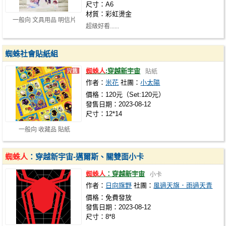
尺寸：A6
材質：彩虹燙金
一般向 文具用品 明信片
超級好看......
蜘蛛社會貼紙組
蜘蛛人
:穿越新宇宙
貼紙
作者：
米花
社團：
小太陽
價格：120元（Set:120元）
發售日期：2023-08-12
尺寸：12*14
一般向 收藏品 貼紙
蜘蛛人
：穿越新宇宙-邁爾斯、關雙面小卡
蜘蛛人
：穿越新宇宙
小卡
作者：
日向旗野
社團：
風過天旗．雨過天青
價格：免費發放
發售日期：2023-08-12
尺寸：8*8