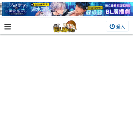
登入
BOOKY書集倉庫
同人作品
同人誌
同人周邊
同人數位作品
活動&消息
同人誌活動
最新消息
同人相關店家
宣傳&交流