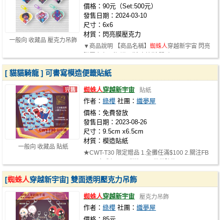
價格：90元（Set:500元）
發售日期：2024-03-10
尺寸：6x6
材質：閃亮膜壓克力
一般向 收藏品 壓克力吊飾
▼商品說明 【商品名稱】
蜘蛛人
穿越新宇宙 閃亮
膜壓克力吊飾 邁爾斯.摩拉斯/關.史…
[ 貓貓騎龍 ] 可書寫模造便籤貼紙
蜘蛛人
穿越新宇宙
貼紙
作者：
綠櫻
社團：
織夢屋
價格：免費發放
發售日期：2023-08-26
尺寸：9.5cm x6.5cm
材質：模造貼紙
一般向 收藏品 貼紙
★CWT-T30 限定贈品 1.全攤任滿$100 2.關注FB
or IG 完成任一即贈送1張 [ 貓貓騎龍 …
[
蜘蛛人
穿越新宇宙] 雙面透明壓克力吊飾
蜘蛛人
穿越新宇宙
壓克力吊飾
作者：
綠櫻
社團：
織夢屋
價格：85元