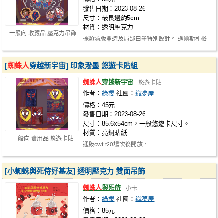
發售日期：2023-08-26
尺寸：最長邊約5cm
材質：透明壓克力
一般向 收藏品 壓克力吊飾
採類滿版晶透及局部白墨特別設計。 邁爾斯和格
溫款式的晶透顏色較淡，透光仔細看非…
[
蜘蛛人
穿越新宇宙] 印象潑墨 悠遊卡貼組
蜘蛛人
穿越新宇宙
悠遊卡貼
作者：
綠櫻
社團：
織夢屋
價格：45元
發售日期：2023-08-26
尺寸：85.6x54cm，一般悠遊卡尺寸。
材質：亮銅貼紙
一般向 實用品 悠遊卡貼
通販cwt-t30場次後開放。
[小蜘蛛與死侍好基友] 透明壓克力 雙面吊飾
蜘蛛人
與死侍
小卡
作者：
綠櫻
社團：
織夢屋
價格：85元