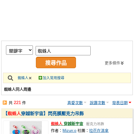
同人社團
工作委託
同人宣傳看板
繪圖藝廊
交流中心
攤位轉讓區
更多條件
會員功能選單
蜘蛛人
加入常用搜尋
會員中心
蜘蛛人同人周邊
註冊會員
221
共
件
喜愛次數
說讚次數
發表日期
登入
【
蜘蛛人
穿越新宇宙】閃亮膜壓克力吊飾
蜘蛛人
穿越新宇宙
壓克力吊飾
作者：
Mizun:o
社團：
拉花在溫拿