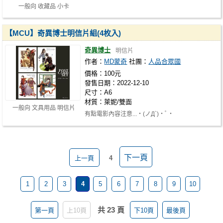
一般向 收藏品 小卡
【MCU】奇異博士明信片組(4枚入)
奇異博士
明信片
作者：
MD蒙奇
社團：
人品合眾國
價格：100元
發售日期：2022-12-10
尺寸：A6
材質：萊妮/雙面
一般向 文具用品 明信片
有點電影內容注意...・(ノД`)・ﾟ・
下一頁
上一頁
4
1
2
3
4
5
6
7
8
9
10
共 23 頁
第一頁
上10頁
下10頁
最後頁