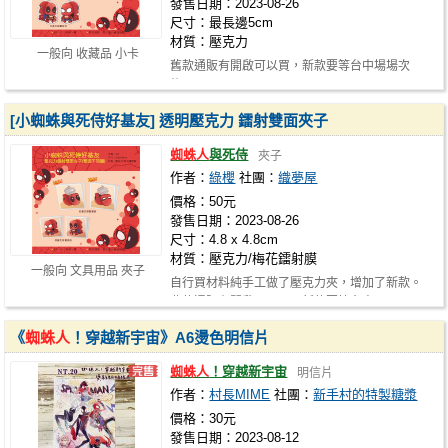
發售日期：2023-08-26
尺寸：最長邊5cm
材質：壓克力
一般向 收藏品 小卡
舊款通販有開啟可以買，新款要等台中場場次
後。
[小蜘蛛與死侍好基友] 透明壓克力 鐳射雙面夾子
蜘蛛人
與死侍
夾子
作者：
綠櫻
社團：
織夢屋
價格：50元
發售日期：2023-08-26
尺寸：4.8 x 4.8cm
材質：壓克力/梅花鐳射膜
一般向 文具用品 夾子
自行買材料純手工做了壓克力夾，增加了新款。
舊款通販有開啟可以買，新款要等台中…
《
蜘蛛人
！穿越新宇宙》A6燙色明信片
蜘蛛人
！穿越新宇宙
明信片
作者：
村長MIME
社團：
新手村的特製糖漿
價格：30元
發售日期：2023-08-12