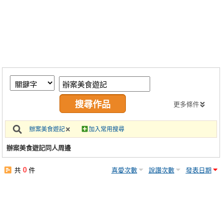
同人社團
工作委託
同人宣傳看板
繪圖藝廊
交流中心
攤位轉讓區
更多條件
會員功能選單
辦案美食遊記
加入常用搜尋
會員中心
辦案美食遊記同人周邊
註冊會員
0
共
件
喜愛次數
說讚次數
發表日期
登入