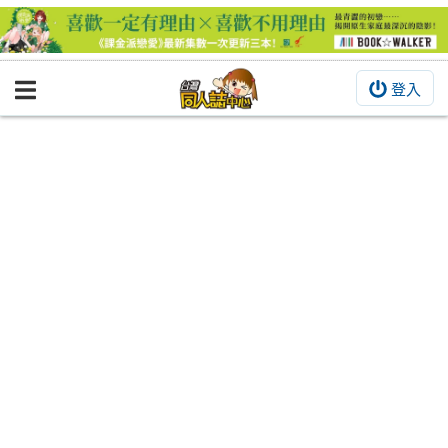
登入
BOOKY書集倉庫
同人作品
同人誌
同人周邊
同人數位作品
活動&消息
同人誌活動
最新消息
同人相關店家
宣傳&交流