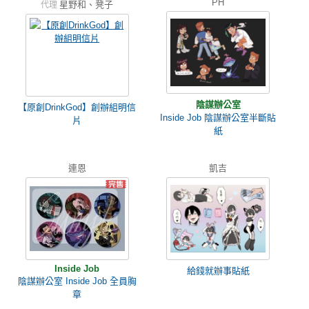
PH
星野和、凳子
代理
陰謀辦公室
【原創DrinkGod】創辦組明信
Inside Job 陰謀辦公室半斷貼
片
紙
連恩
凱吉
Inside Job
給錢就辦事貼紙
陰謀辦公室 Inside Job 全員胸
章