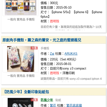
價格：300元
發售日期：2015-05-10
尺寸：【iphone 5/5s】【iphone 6】【iphone
6plus】
一般向 實用品 手機殼
材質：
透明殼
目前仍有少量，無現貨的話追加製作期為7~10天
製作後可以選擇通販郵寄或是場次領…
原創角手機殼，霧之森的蕾安，光之庭的蜜媞薇兒
手機殼
作者：
Zai
社團：
ARUKAS
價格：220元（Set:400元）
發售日期：2015-08-01
尺寸：目前只有sony z3 compact
材質：
透明殼
，浮雕印刷
一般向 實用品 手機殼
試做的新品~ 目前只有 sony z3 compact iphon 4
兩種尺寸適用。 售價為，一個22…
【防風少年】全斷印象貼紙包
防風少年
貼紙
作者：
繁花
社團：
繁花底底攏