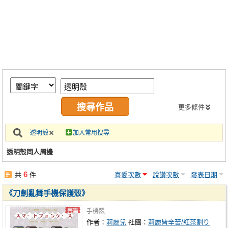
同人社團
工作委託
同人宣傳看板
繪圖藝廊
交流中心
攤位轉讓區
更多條件
會員功能選單
透明殼
加入常用搜尋
會員中心
透明殼同人周邊
註冊會員
6
共
件
喜愛次數
說讚次數
發表日期
登入
《刀劍亂舞手機保護殼》
手機殼
作者：
莉麗兒
社團：
莉麗皆辛苦/紅茶割り