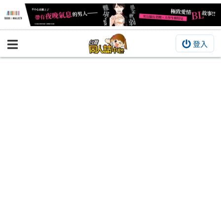
登入
BOOKY書集倉庫
同人作品
同人誌
同人周邊
同人數位作品
活動&消息
同人誌活動
最新消息
同人相關店家
宣傳&交流