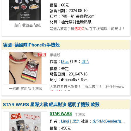
價格：60元
發售日期：2024-08-10
尺寸：7張一組 長邊約5cm
材質：極光鐳射全斷貼紙
一般向 收藏品 貼紙
是適合放進手機
透明殼
/貼在平板/電腦上的尺寸！
德國+德國隊iPhone6s手機殼
手機殼
作者：
Dias
社團：
湛色
價格：未定
發售日期：2016-07-16
尺寸：iPhone6s、6s+
因為作者自己想要！！所以做了！（任性屁www
一般向 實用品 手機殼
透明殼
有白墨
STAR WARS 星際大戰 經典對決 透明手機殼 軟殼
STAR WARS
手機殼
作者：
Lingi | 凓之
社團：
來份McBender加薯條
價格：450元